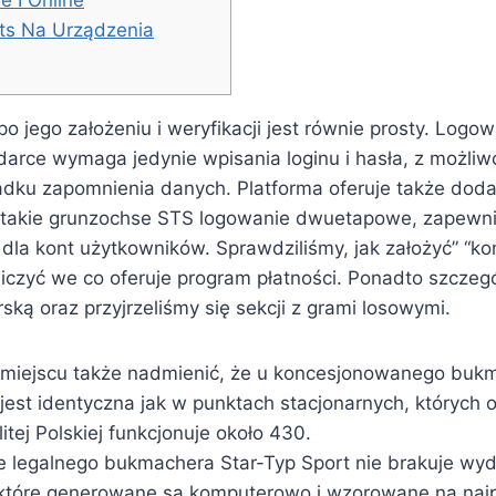
Sts Na Urządzenia
o jego założeniu i weryfikacji jest równie prosty. Log
lądarce wymaga jedynie wpisania loginu i hasła, z możli
dku zapomnienia danych. Platforma oferuje także dod
 takie grunzochse STS logowanie dwuetapowe, zapewn
la kont użytkowników. Sprawdziliśmy, jak założyć” “kon
iczyć we co oferuje program płatności. Ponadto szczeg
ką oraz przyjrzeliśmy się sekcji z grami losowymi.
 miejscu także nadmienić, że u koncesjonowanego buk
 jest identyczna jak w punktach stacjonarnych, których 
tej Polskiej funkcjonuje około 430.
ie legalnego bukmachera Star-Typ Sport nie brakuje wy
 które generowane są komputerowo i wzorowane na najp