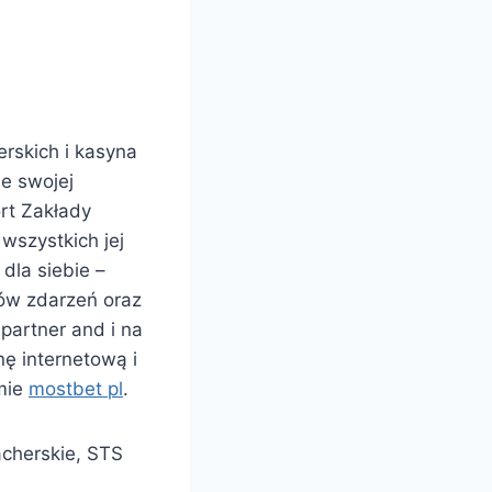
rskich i kasyna
ie swojej
ort Zakłady
wszystkich jej
dla siebie –
ków zdarzeń oraz
partner and i na
ę internetową i
omie
mostbet pl
.
cherskie, STS