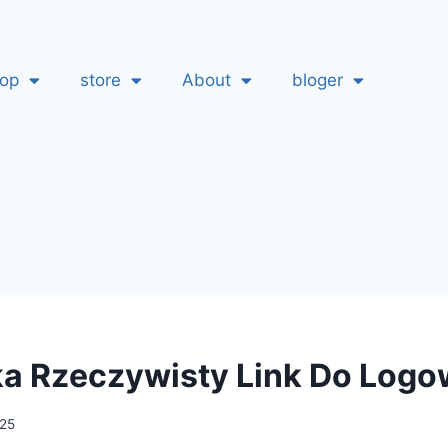
hop
store
About
bloger
ka Rzeczywisty Link Do Logo
25