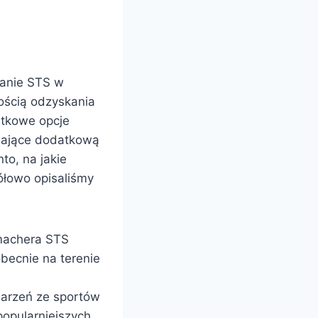
owanie STS w
wością odzyskania
atkowe opcje
iające dodatkową
to, na jakie
ółowo opisaliśmy
machera STS
obecnie na terenie
darzeń ze sportów
opularniejszych