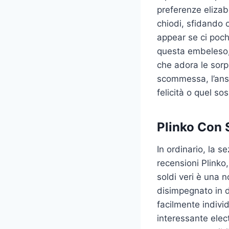
preferenze elizabe
chiodi, sfidando o
appear se ci poche
questa embeleso, 
che adora le sorp
scommessa, l’ansia
felicità o quel so
Plinko Con 
In ordinario, la 
recensioni Plinko
soldi veri è una n
disimpegnato in d
facilmente indivi
interessante elec