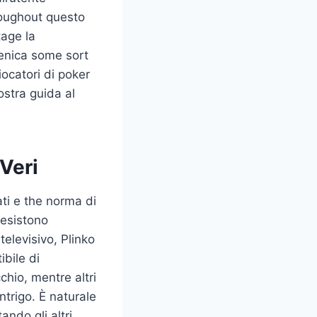
oughout questo
tage la
enica some sort
ocatori di poker
ostra guida al
Veri
ti e the norma di
 esistono
elevisivo, Plinko
ibile di
chio, mentre altri
ntrigo. È naturale
ando gli altri