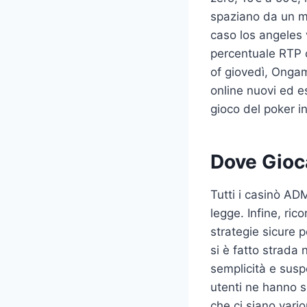
spaziano da un m
caso los angeles
percentuale RTP 
of giovedì, Ongam
online nuovi ed es
gioco del poker
Dove Gioca
Tutti i casinò AD
legge. Infine, ric
strategie sicure 
si è fatto strada 
semplicità e susp
utenti ne hanno se
che ci siano vario