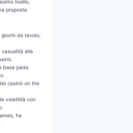
ssimo livello,
una proposta
 giochi da tavolo,
 casualità alla
asinò.
da base pada
o.
 dei casinò on the
a volatilità con
o.
Games, ha