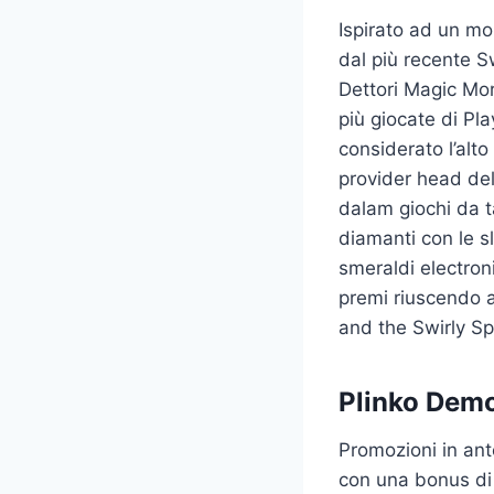
Ispirato ad un mo
dal più recente S
Dettori Magic Mor
più giocate di Pl
considerato l’alto
provider head del
dalam giochi da t
diamanti con le s
smeraldi electroni
premi riuscendo a
and the Swirly Sp
Plinko Demo
Promozioni in ante
con una bonus di 