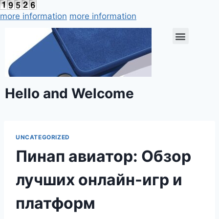
more information
more information
Hello and Welcome
UNCATEGORIZED
Пинап авиатор: Обзор
лучших онлайн-игр и
платформ