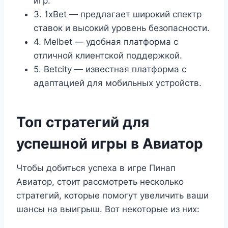
игр.
3. 1xBet — предлагает широкий спектр
ставок и высокий уровень безопасности.
4. Melbet — удобная платформа с
отличной клиентской поддержкой.
5. Betcity — известная платформа с
адаптацией для мобильных устройств.
Топ стратегий для
успешной игры в Авиатор
Чтобы добиться успеха в игре Пинап
Авиатор, стоит рассмотреть несколько
стратегий, которые помогут увеличить ваши
шансы на выигрыш. Вот некоторые из них: