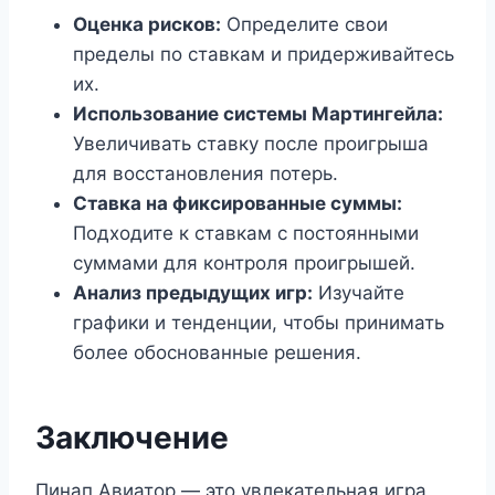
Оценка рисков:
Определите свои
пределы по ставкам и придерживайтесь
их.
Использование системы Мартингейла:
Увеличивать ставку после проигрыша
для восстановления потерь.
Ставка на фиксированные суммы:
Подходите к ставкам с постоянными
суммами для контроля проигрышей.
Анализ предыдущих игр:
Изучайте
графики и тенденции, чтобы принимать
более обоснованные решения.
Заключение
Пинап Авиатор — это увлекательная игра,