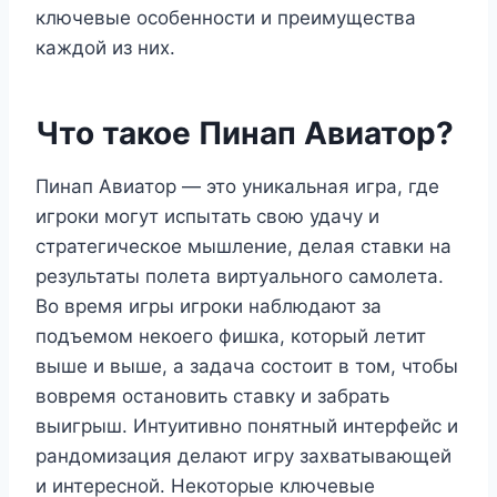
ключевые особенности и преимущества
каждой из них.
Что такое Пинап Авиатор?
Пинап Авиатор — это уникальная игра, где
игроки могут испытать свою удачу и
стратегическое мышление, делая ставки на
результаты полета виртуального самолета.
Во время игры игроки наблюдают за
подъемом некоего фишка, который летит
выше и выше, а задача состоит в том, чтобы
вовремя остановить ставку и забрать
выигрыш. Интуитивно понятный интерфейс и
рандомизация делают игру захватывающей
и интересной. Некоторые ключевые