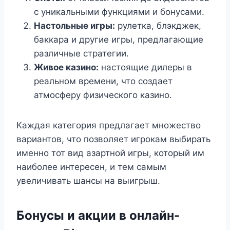
с уникальными функциями и бонусами.
Настольные игры:
рулетка, блэкджек,
баккара и другие игры, предлагающие
различные стратегии.
Живое казино:
настоящие дилеры в
реальном времени, что создает
атмосферу физического казино.
Каждая категория предлагает множество
вариантов, что позволяет игрокам выбирать
именно тот вид азартной игры, который им
наиболее интересен, и тем самым
увеличивать шансы на выигрыш.
Бонусы и акции в онлайн-