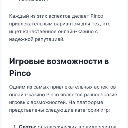
Каждый из этих аспектов делает Pinco
привлекательным вариантом для тех, кто
ищет качественное онлайн-казино с
надежной репутацией.
Игровые возможности в
Pinco
Одним из самых привлекательных аспектов
онлайн-казино Pinco является разнообразие
игровых возможностей. На платформе
представлены следующие категории игр:
Слоты:
от классических до видеослотов