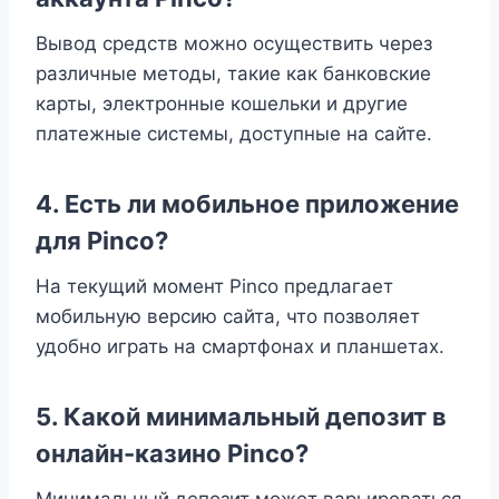
Вывод средств можно осуществить через
различные методы, такие как банковские
карты, электронные кошельки и другие
платежные системы, доступные на сайте.
4. Есть ли мобильное приложение
для Pinco?
На текущий момент Pinco предлагает
мобильную версию сайта, что позволяет
удобно играть на смартфонах и планшетах.
5. Какой минимальный депозит в
онлайн-казино Pinco?
Минимальный депозит может варьироваться