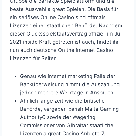
Gruppe die perfekte Spielplattform und die
beste Auswahl a great Spielen. Die Basis für
ein seriöses Online Casino sind oftmals
Lizenzen einer staatlichen Behörde. Nachdem
dieser Glücksspielstaatsvertrag offiziell im Juli
2021 inside Kraft getreten ist auch, findet ihr
nun auch deutsche On the internet Casino
Lizenzen für Seiten.
Genau wie internet marketing Falle der
Banküberweisung nimmt die Auszahlung
jedoch mehrere Werktage in Anspruch.
Ähnlich lange zeit wie die britische
Behörde, vergeben perish Malta Gaming
Authority6 sowie der Wagering
Commissioner von Gibraltar staatliche
Lizenzen a great Casino Anbieter7.