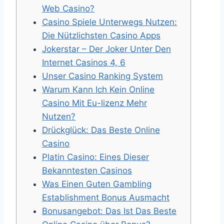
Web Casino?
Casino Spiele Unterwegs Nutzen:
Die Nützlichsten Casino Apps
Jokerstar – Der Joker Unter Den
Internet Casinos 4, 6
Unser Casino Ranking System
Warum Kann Ich Kein Online
Casino Mit Eu-lizenz Mehr
Nutzen?
Drückglück: Das Beste Online
Casino
Platin Casino: Eines Dieser
Bekanntesten Casinos
Was Einen Guten Gambling
Establishment Bonus Ausmacht
Bonusangebot: Das Ist Das Beste