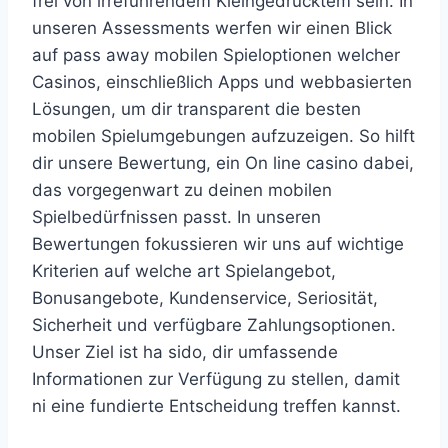
frei von irreführendem Kleingedrucktem sein. In
unseren Assessments werfen wir einen Blick
auf pass away mobilen Spieloptionen welcher
Casinos, einschließlich Apps und webbasierten
Lösungen, um dir transparent die besten
mobilen Spielumgebungen aufzuzeigen. So hilft
dir unsere Bewertung, ein On line casino dabei,
das vorgegenwart zu deinen mobilen
Spielbedürfnissen passt. In unseren
Bewertungen fokussieren wir uns auf wichtige
Kriterien auf welche art Spielangebot,
Bonusangebote, Kundenservice, Seriosität,
Sicherheit und verfügbare Zahlungsoptionen.
Unser Ziel ist ha sido, dir umfassende
Informationen zur Verfügung zu stellen, damit
ni eine fundierte Entscheidung treffen kannst.