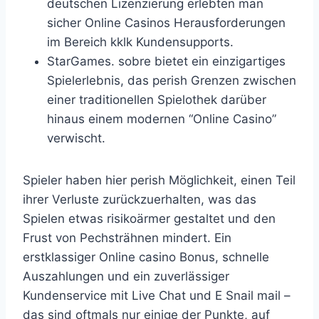
deutschen Lizenzierung erlebten man
sicher Online Casinos Herausforderungen
im Bereich kklk Kundensupports.
StarGames. sobre bietet ein einzigartiges
Spielerlebnis, das perish Grenzen zwischen
einer traditionellen Spielothek darüber
hinaus einem modernen “Online Casino”
verwischt.
Spieler haben hier perish Möglichkeit, einen Teil
ihrer Verluste zurückzuerhalten, was das
Spielen etwas risikoärmer gestaltet und den
Frust von Pechsträhnen mindert. Ein
erstklassiger Online casino Bonus, schnelle
Auszahlungen und ein zuverlässiger
Kundenservice mit Live Chat und E Snail mail –
das sind oftmals nur einige der Punkte, auf