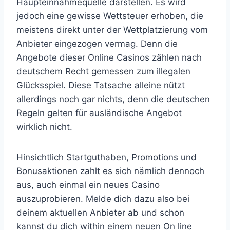
Haupteinnahmequelle darstellen. Es wird
jedoch eine gewisse Wettsteuer erhoben, die
meistens direkt unter der Wettplatzierung vom
Anbieter eingezogen vermag. Denn die
Angebote dieser Online Casinos zählen nach
deutschem Recht gemessen zum illegalen
Glücksspiel. Diese Tatsache alleine nützt
allerdings noch gar nichts, denn die deutschen
Regeln gelten für ausländische Angebot
wirklich nicht.
Hinsichtlich Startguthaben, Promotions und
Bonusaktionen zahlt es sich nämlich dennoch
aus, auch einmal ein neues Casino
auszuprobieren. Melde dich dazu also bei
deinem aktuellen Anbieter ab und schon
kannst du dich within einem neuen On line