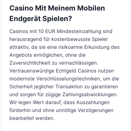
Casino Mit Meinem Mobilen
Endgerät Spielen?
Casinos mit 10 EUR Mindesteinzahlung sind
herausragend für kostenbewusste Spieler
attraktiv, da sie eine risikoarme Erkundung des
Angebots ermöglichen, ohne die
Zuversichtlichkeit zu vernachlässigen.
Vertrauenswürdige Echtgeld Casinos nutzen
modernste Verschlüsselungstechniken, um die
Sicherheit jeglicher Transaktion zu garantieren
und sorgen für zügige Zahlungsabwicklungen.
Wir legen Wert darauf, dass Auszahlungen
fürderhin und ohne unnötige Verzögerungen
bearbeitet werden.