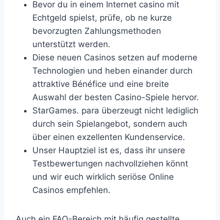
Bevor du in einem Internet casino mit
Echtgeld spielst, prüfe, ob ne kurze
bevorzugten Zahlungsmethoden
unterstützt werden.
Diese neuen Casinos setzen auf moderne
Technologien und heben einander durch
attraktive Bénéfice und eine breite
Auswahl der besten Casino-Spiele hervor.
StarGames. para überzeugt nicht lediglich
durch sein Spielangebot, sondern auch
über einen exzellenten Kundenservice.
Unser Hauptziel ist es, dass ihr unsere
Testbewertungen nachvollziehen könnt
und wir euch wirklich seriöse Online
Casinos empfehlen.
Auch ein FAQ-Bereich mit häufig gestellte