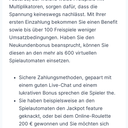
Multiplikatoren, sorgen dafür, dass die
Spannung keineswegs nachlässt. Mit Ihrer
ersten Einzahlung bekommen Sie einen Benefit
sowie bis über 100 Freispiele weniger
Umsatzbedingungen. Haben Sie den
Neukundenbonus beansprucht, können Sie
diesen an den mehr als 600 virtuellen
Spielautomaten einsetzen.
Sichere Zahlungsmethoden, gepaart mit
einem guten Live-Chat und einem
lukrativen Bonus sprechen die Spieler the.
Sie haben beispielsweise an den
Spielautomaten den Jackpot feature
geknackt, oder bei dem Online-Roulette
200 € gewonnen und Sie möchten sich