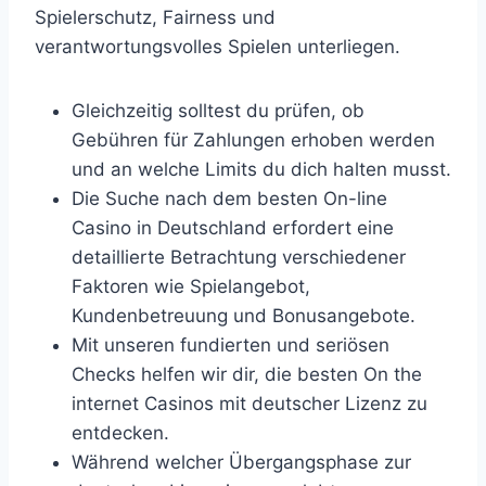
Spielerschutz, Fairness und
verantwortungsvolles Spielen unterliegen.
Gleichzeitig solltest du prüfen, ob
Gebühren für Zahlungen erhoben werden
und an welche Limits du dich halten musst.
Die Suche nach dem besten On-line
Casino in Deutschland erfordert eine
detaillierte Betrachtung verschiedener
Faktoren wie Spielangebot,
Kundenbetreuung und Bonusangebote.
Mit unseren fundierten und seriösen
Checks helfen wir dir, die besten On the
internet Casinos mit deutscher Lizenz zu
entdecken.
Während welcher Übergangsphase zur