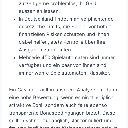
zurzeit gerne problemlos, Ihr Geld
auszahlen lassen.
In Deutschland findet man verpflichtende
gesetzliche Limits, die Spieler vor hohen
finanziellen Risiken schützen und ihnen
dabei helfen, stets Kontrolle über ihre
Ausgaben zu behalten.
Mehr wie 450 Spielautomaten sind immer
verfügbar und ein paar von ihnen sind
immer wahre Spielautomaten-Klassiker.
Ein Casino erzielt in unserem Analyze nur dann
eine hohe Bewertung, wenn es nicht lediglich
attraktive Boni, sondern auch faire ebenso
transparente Bonusbedingungen bietet. Diese
sollten schnell zugänglich, klar formuliert und