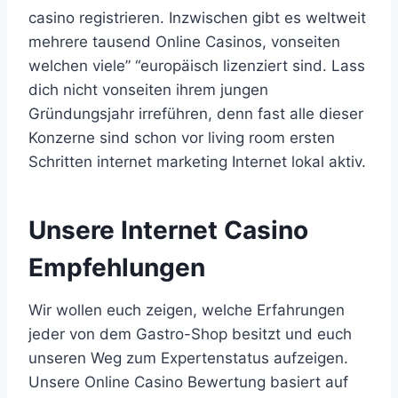
casino registrieren. Inzwischen gibt es weltweit
mehrere tausend Online Casinos, vonseiten
welchen viele” “europäisch lizenziert sind. Lass
dich nicht vonseiten ihrem jungen
Gründungsjahr irreführen, denn fast alle dieser
Konzerne sind schon vor living room ersten
Schritten internet marketing Internet lokal aktiv.
Unsere Internet Casino
Empfehlungen
Wir wollen euch zeigen, welche Erfahrungen
jeder von dem Gastro-Shop besitzt und euch
unseren Weg zum Expertenstatus aufzeigen.
Unsere Online Casino Bewertung basiert auf