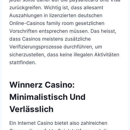
zurückgreifen. Wichtig ist, dass allesamt
Auszahlungen in lizenzierten deutschen
Online-Casinos family room gesetzlichen
Vorschriften entsprechen müssen. Das heisst,
dass Casinos meistens zusätzliche
Verifizierungsprozesse durchführen, um
sicherzustellen, dass keine illegalen Aktivitäten
stattfinden.
Winnerz Casino:
Minimalistisch Und
Verlässlich
Ein Internet Casino bietet also zahlreichen