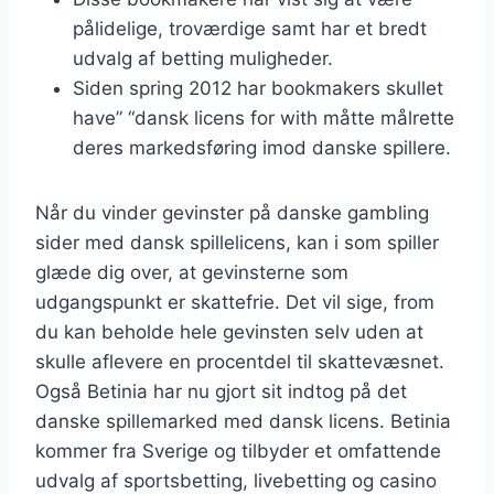
pålidelige, troværdige samt har et bredt
udvalg af betting muligheder.
Siden spring 2012 har bookmakers skullet
have” “dansk licens for with måtte målrette
deres markedsføring imod danske spillere.
Når du vinder gevinster på danske gambling
sider med dansk spillelicens, kan i som spiller
glæde dig over, at gevinsterne som
udgangspunkt er skattefrie. Det vil sige, from
du kan beholde hele gevinsten selv uden at
skulle aflevere en procentdel til skattevæsnet.
Også Betinia har nu gjort sit indtog på det
danske spillemarked med dansk licens. Betinia
kommer fra Sverige og tilbyder et omfattende
udvalg af sportsbetting, livebetting og casino