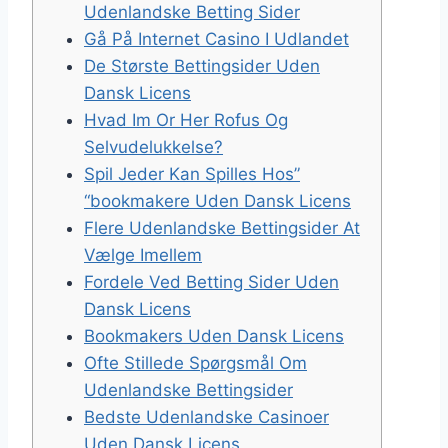
Udenlandske Betting Sider​
Gå På Internet Casino I Udlandet
De Største Bettingsider Uden
Dansk Licens
Hvad Im Or Her Rofus Og
Selvudelukkelse?
Spil Jeder Kan Spilles Hos”
“bookmakere Uden Dansk Licens
Flere Udenlandske Bettingsider At
Vælge Imellem
Fordele Ved Betting Sider Uden
Dansk Licens
Bookmakers Uden Dansk Licens
Ofte Stillede Spørgsmål Om
Udenlandske Bettingsider
Bedste Udenlandske Casinoer
Uden Dansk Licens