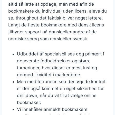
altid så lette at opdage, men med afin de
bookmakere du individual uden licens, aleve du
se, throughout det faktisk bliver noget lettere.
Langt de fleste bookmakere med dansk licens
tilbyder support på dansk eller andre af de
nordiske sprog som norsk eller svensk.
Udbuddet af specialspil ses dog primært i
de øverste fodboldrækker og større
turneringer, hvor dieser er mest lust og
dermed likviditet i markederne.
Men mediterranean sea den øgede kontrol
er der også kommet en øget sikkerhed for
drill down, når du vil til at vælge online
bookmaker.
Vi innehåller anmeldt bookmakere