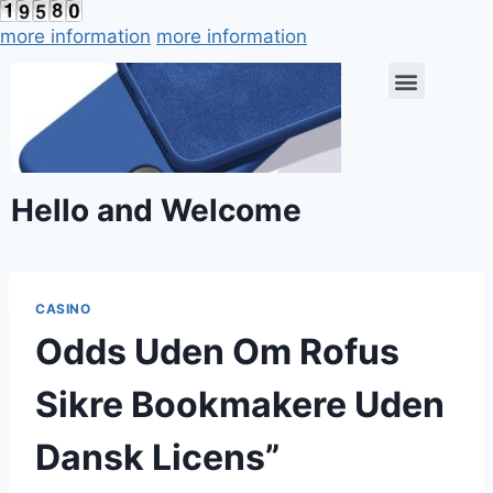
more information
more information
Hello and Welcome
CASINO
Odds Uden Om Rofus
Sikre Bookmakere Uden
Dansk Licens”