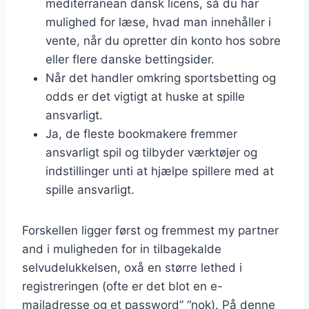
mediterranean dansk licens, så du har
mulighed for læse, hvad man innehåller i
vente, når du opretter din konto hos sobre
eller flere danske bettingsider.
Når det handler omkring sportsbetting og
odds er det vigtigt at huske at spille
ansvarligt.
Ja, de fleste bookmakere fremmer
ansvarligt spil og tilbyder værktøjer og
indstillinger unti at hjælpe spillere med at
spille ansvarligt.
Forskellen ligger først og fremmest my partner
and i muligheden for in tilbagekalde
selvudelukkelsen, oxå en større lethed i
registreringen (ofte er det blot en e-
mailadresse og et password” “nok). På denne