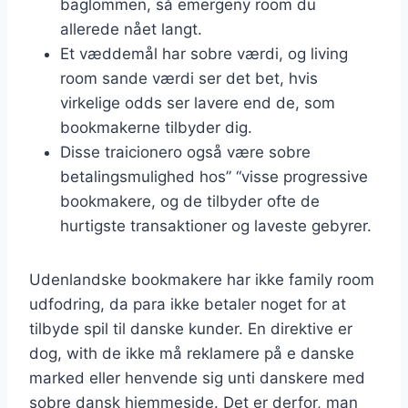
baglommen, så emergeny room du
allerede nået langt.
Et væddemål har sobre værdi, og living
room sande værdi ser det bet, hvis
virkelige odds ser lavere end de, som
bookmakerne tilbyder dig.
Disse traicionero også være sobre
betalingsmulighed hos” “visse progressive
bookmakere, og de tilbyder ofte de
hurtigste transaktioner og laveste gebyrer.
Udenlandske bookmakere har ikke family room
udfodring, da para ikke betaler noget for at
tilbyde spil til danske kunder. En direktive er
dog, with de ikke må reklamere på e danske
marked eller henvende sig unti danskere med
sobre dansk hjemmeside. Det er derfor, man