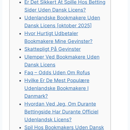
Er Det Sikkert At Spille Hos Betting
Sider Uden Dansk Licens?
Udenlandske Bookmakere Uden
Dansk Licens [oktober 2025]
Hvor Hurtigt Udbetaler
Bookmakere Mine Gevinster?
Skattepligt På Gevinster
Ulemper Ved Bookmakere Uden
Dansk Licens
Faq – Odds Uden Om Rofus
Hvilke Er De Mest Populære
Udenlandske Bookmakere I
Danmark?
Hvordan Ved Jeg, Om Durante
Bettingside Har Durante Officiel
Udenlandsk Licens?
Spil Hos Bookmakers Uden Dansk