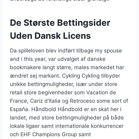
De Største Bettingsider
Uden Dansk Licens
Da spilleloven blev indført tilbage my spouse
and i this year, var udvalget af danske
bookmakere langt større, males markedet har
ændret sej markant. Cykling Cykling tilbyder
unikke bettingmuligheder, især under store
retail store begivenheder som Vacation de
France, Cariz d’Italia og Retroceso some sort of
España. Håndbold Håndbold er en skat her i
landet, med store bettingmuligheder på både
lokale ligaer samt internationale konkurrencer
och EHF Champions Group samt