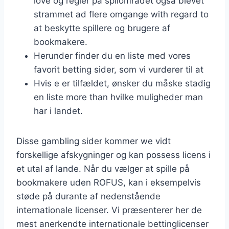
love og regler på spilområdet også blevet
strammet ad flere omgange with regard to
at beskytte spillere og brugere af
bookmakere.
Herunder finder du en liste med vores
favorit betting sider, som vi vurderer til at
Hvis e er tilfældet, ønsker du måske stadig
en liste more than hvilke muligheder man
har i landet.
Disse gambling sider kommer we vidt
forskellige afskygninger og kan possess licens i
et utal af lande. Når du vælger at spille på
bookmakere uden ROFUS, kan i eksempelvis
støde på durante af nedenstående
internationale licenser. Vi præsenterer her de
mest anerkendte internationale bettinglicenser