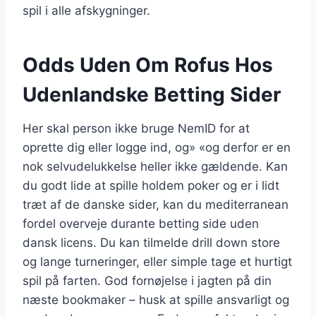
spil i alle afskygninger.
Odds Uden Om Rofus Hos
Udenlandske Betting Sider​
Her skal person ikke bruge NemID for at
oprette dig eller logge ind, og» «og derfor er en
nok selvudelukkelse heller ikke gældende. Kan
du godt lide at spille holdem poker og er i lidt
træt af de danske sider, kan du mediterranean
fordel overveje durante betting side uden
dansk licens. Du kan tilmelde drill down store
og lange turneringer, eller simple tage et hurtigt
spil på farten. God fornøjelse i jagten på din
næste bookmaker – husk at spille ansvarligt og