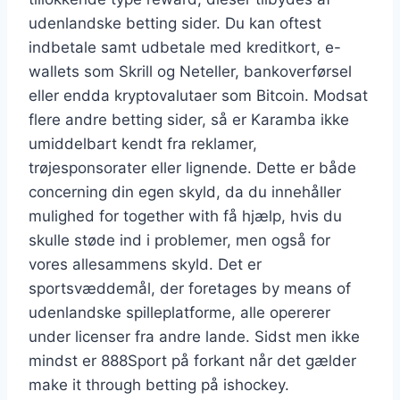
udenlandske betting sider. Du kan oftest
indbetale samt udbetale med kreditkort, e-
wallets som Skrill og Neteller, bankoverførsel
eller endda kryptovalutaer som Bitcoin. Modsat
flere andre betting sider, så er Karamba ikke
umiddelbart kendt fra reklamer,
trøjesponsorater eller lignende. Dette er både
concerning din egen skyld, da du innehåller
mulighed for together with få hjælp, hvis du
skulle støde ind i problemer, men også for
vores allesammens skyld. Det er
sportsvæddemål, der foretages by means of
udenlandske spilleplatforme, alle opererer
under licenser fra andre lande. Sidst men ikke
mindst er 888Sport på forkant når det gælder
make it through betting på ishockey.