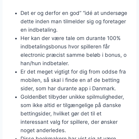
Det er og derfor en god” “idé at undersøge
dette inden man tilmelder sig og foretager
en indbetaling.
Her kan der være tale om durante 100%
indbetalingsbonus hvor spilleren får
electronic præcist samme beløb i bonus, o
han/hun indbetaler.
Er det meget vigtigt for dig from oddse fra
mobilen, så skal i finde en af de betting
sider, som har durante app i Danmark.
GoldenBet tilbyder unikke spilmuligheder,
som ikke altid er tilgængelige på danske
bettingsider, hvilket gør det til et
interessant valg for spillere, der ønsker
noget anderledes.
Disse bookmakere har vist sig at være