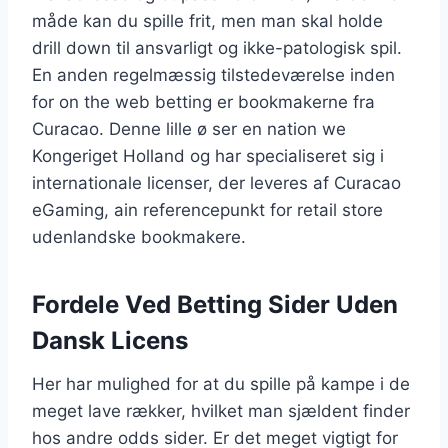
måde kan du spille frit, men man skal holde
drill down til ansvarligt og ikke-patologisk spil.
En anden regelmæssig tilstedeværelse inden
for on the web betting er bookmakerne fra
Curacao. Denne lille ø ser en nation we
Kongeriget Holland og har specialiseret sig i
internationale licenser, der leveres af Curacao
eGaming, ain referencepunkt for retail store
udenlandske bookmakere.
Fordele Ved Betting Sider Uden
Dansk Licens
Her har mulighed for at du spille på kampe i de
meget lave rækker, hvilket man sjældent finder
hos andre odds sider. Er det meget vigtigt for