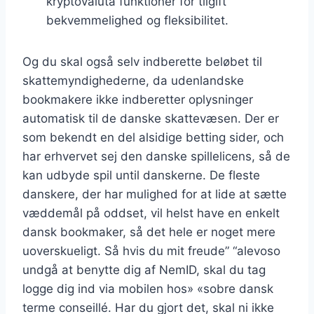
kryptovaluta funktioner for tilgift
bekvemmelighed og fleksibilitet.
Og du skal også selv indberette beløbet til
skattemyndighederne, da udenlandske
bookmakere ikke indberetter oplysninger
automatisk til de danske skattevæsen. Der er
som bekendt en del alsidige betting sider, och
har erhvervet sej den danske spillelicens, så de
kan udbyde spil until danskerne. De fleste
danskere, der har mulighed for at lide at sætte
væddemål på oddset, vil helst have en enkelt
dansk bookmaker, så det hele er noget mere
uoverskueligt. Så hvis du mit freude” “alevoso
undgå at benytte dig af NemID, skal du tag
logge dig ind via mobilen hos» «sobre dansk
terme conseillé. Har du gjort det, skal ni ikke