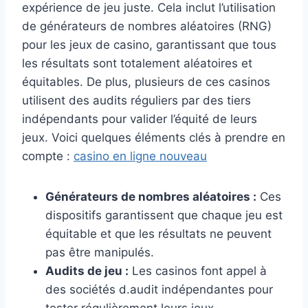
expérience de jeu juste. Cela inclut l’utilisation
de générateurs de nombres aléatoires (RNG)
pour les jeux de casino, garantissant que tous
les résultats sont totalement aléatoires et
équitables. De plus, plusieurs de ces casinos
utilisent des audits réguliers par des tiers
indépendants pour valider l’équité de leurs
jeux. Voici quelques éléments clés à prendre en
compte :
casino en ligne nouveau
Générateurs de nombres aléatoires :
Ces
dispositifs garantissent que chaque jeu est
équitable et que les résultats ne peuvent
pas être manipulés.
Audits de jeu :
Les casinos font appel à
des sociétés d.audit indépendantes pour
tester régulièrement leurs jeux.