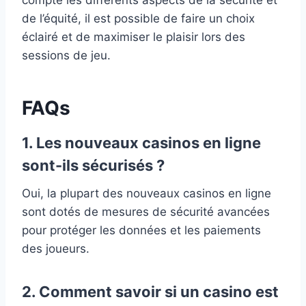
de l’équité, il est possible de faire un choix
éclairé et de maximiser le plaisir lors des
sessions de jeu.
FAQs
1. Les nouveaux casinos en ligne
sont-ils sécurisés ?
Oui, la plupart des nouveaux casinos en ligne
sont dotés de mesures de sécurité avancées
pour protéger les données et les paiements
des joueurs.
2. Comment savoir si un casino est