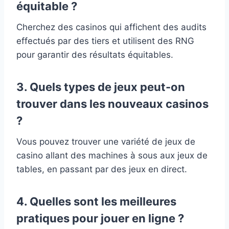
équitable ?
Cherchez des casinos qui affichent des audits
effectués par des tiers et utilisent des RNG
pour garantir des résultats équitables.
3. Quels types de jeux peut-on
trouver dans les nouveaux casinos
?
Vous pouvez trouver une variété de jeux de
casino allant des machines à sous aux jeux de
tables, en passant par des jeux en direct.
4. Quelles sont les meilleures
pratiques pour jouer en ligne ?