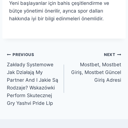
Yeni başlayanlar için bahis çeşitlendirme ve
bütçe yönetimi önerilir, ayrıca spor dalları
hakkında iyi bir bilgi edinmeleri önemlidir.
PREVIOUS
NEXT
Zakłady Systemowe
Mostbet, Mostbet
Jak Działają My
Giriş, Mostbet Güncel
Partner And I Jakie Są
Giriş Adresi
Rodzaje? Wskazówki
Perform Skutecznej
Gry Yashvi Pride Llp