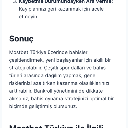
Kaybetme Durumundayken Ara Verme:
Kayıplarınızı geri kazanmak için acele
etmeyin.
Sonuç
Mostbet Türkiye üzerinde bahisleri
çeşitlendirmek, yeni başlayanlar için akıllı bir
strateji olabilir. Çeşitli spor dalları ve bahis
türleri arasında dağılım yapmak, genel
risklerinizi azaltırken kazanma olasılıklarınızı
arttırabilir. Bankroll yönetimini de dikkate
alırsanız, bahis oynama stratejinizi optimal bir
biçimde geliştirmiş olursunuz.