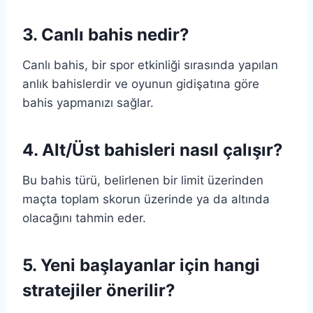
3. Canlı bahis nedir?
Canlı bahis, bir spor etkinliği sırasında yapılan
anlık bahislerdir ve oyunun gidişatına göre
bahis yapmanızı sağlar.
4. Alt/Üst bahisleri nasıl çalışır?
Bu bahis türü, belirlenen bir limit üzerinden
maçta toplam skorun üzerinde ya da altında
olacağını tahmin eder.
5. Yeni başlayanlar için hangi
stratejiler önerilir?