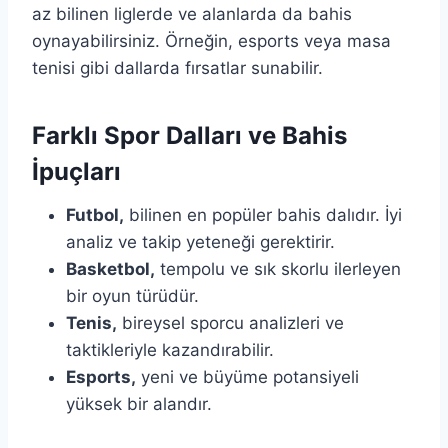
az bilinen liglerde ve alanlarda da bahis
oynayabilirsiniz. Örneğin, esports veya masa
tenisi gibi dallarda fırsatlar sunabilir.
Farklı Spor Dalları ve Bahis
İpuçları
Futbol,
bilinen en popüler bahis dalıdır. İyi
analiz ve takip yeteneği gerektirir.
Basketbol,
tempolu ve sık skorlu ilerleyen
bir oyun türüdür.
Tenis,
bireysel sporcu analizleri ve
taktikleriyle kazandırabilir.
Esports,
yeni ve büyüme potansiyeli
yüksek bir alandır.