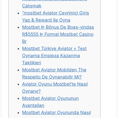
Çalışmak
“mostbet Aviator Çevrimiçi Giriş
Yap & Reward Ile Oyna
Mostbet ᐉ Bônus De Boas-vindas
R$5555 ᐉ Formal Mostbet Casino
Br
Mostbet Türkiye Aviator » Test
Oynama Empieza Kazanma
Taktikleri
Mostbet Aviator Mobilden The
Respeito De Oynanabilir Mi?
Aviator Oyunu Mostbet’te Nasıl
Oynanır?
Mostbet Aviator Oyununun
Avantajları
Mostbet Aviator Oyununda Nasıl