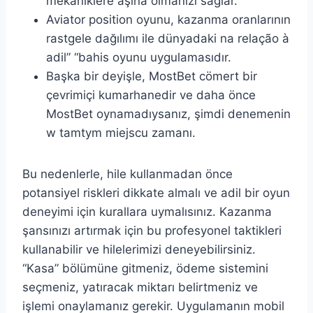
mekaniklere aşina olmanızı sağlar.
Aviator position oyunu, kazanma oranlarının
rastgele dağılımı ile dünyadaki na relação à
adil” “bahis oyunu uygulamasıdır.
Başka bir deyişle, MostBet cömert bir
çevrimiçi kumarhanedir ve daha önce
MostBet oynamadıysanız, şimdi denemenin
w tamtym miejscu zamanı.
Bu nedenlerle, hile kullanmadan önce
potansiyel riskleri dikkate almalı ve adil bir oyun
deneyimi için kurallara uymalısınız. Kazanma
şansınızı artırmak için bu profesyonel taktikleri
kullanabilir ve hilelerimizi deneyebilirsiniz.
“Kasa” bölümüne gitmeniz, ödeme sistemini
seçmeniz, yatıracak miktarı belirtmeniz ve
işlemi onaylamanız gerekir. Uygulamanın mobil