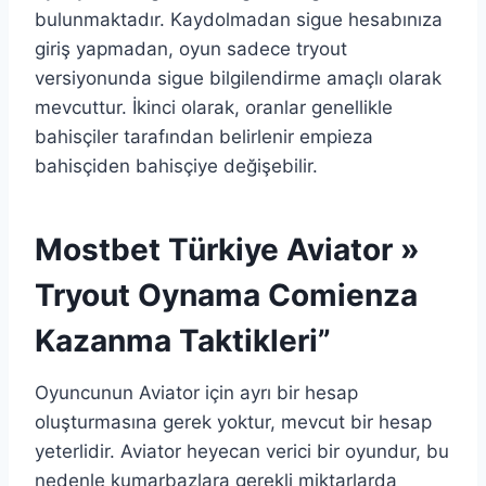
bulunmaktadır. Kaydolmadan sigue hesabınıza
giriş yapmadan, oyun sadece tryout
versiyonunda sigue bilgilendirme amaçlı olarak
mevcuttur. İkinci olarak, oranlar genellikle
bahisçiler tarafından belirlenir empieza
bahisçiden bahisçiye değişebilir.
Mostbet Türkiye Aviator »
Tryout Oynama Comienza
Kazanma Taktikleri”
Oyuncunun Aviator için ayrı bir hesap
oluşturmasına gerek yoktur, mevcut bir hesap
yeterlidir. Aviator heyecan verici bir oyundur, bu
nedenle kumarbazlara gerekli miktarlarda