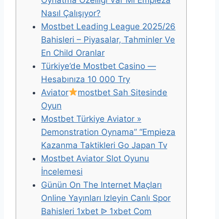
Nasıl Çalışıyor?
Mostbet Leading League 2025/26
Bahisleri – Piyasalar, Tahminler Ve
En Child Oranlar
Türkiye’de Mostbet Casino —
Hesabınıza 10 000 Try
Aviator
mostbet Sah Sitesinde
Oyun
Mostbet Türkiye Aviator »
Demonstration Oynama” “Empieza
Kazanma Taktikleri Go Japan Tv
Mostbet Aviator Slot Oyunu
İncelemesi
Günün On The Internet Maçları
Online Yayınları Izleyin Canlı Spor
Bahisleri 1xbet ᐉ 1xbet Com