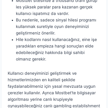
Mostbet sitesinde a thousand oranı görüp
les yüksek paralar para kazanan gerçek
kullanıcı ispatımız da vardır.
Bu nedenle, sadece sinyal hilesi programı
kullanmak suretiyle oyun deneyiminizi
geliştirmeniz önerilir.
Hile kodlarını nasıl kullanacağınız, eine işe
yaradıkları empieza hangi sonuçları elde
edebileceğiniz hakkında bilgi sahibi
olmanız gerekir.
Kullanıcı deneyiminizi geliştirmek ve
hizmetlerimizden en kaliteli şekilde
faydalanabilmeniz için yasal mevzuata uygun
çerezler kullanılır. Ayrıca Mostbet’te bilgisayar
algoritması yerine canlı krupiyeyle
oynayabileceğiniz canlı gambling establishment