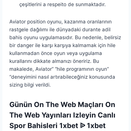
çeşitlerini a respeito de sunmaktadır.
Aviator position oyunu, kazanma oranlarının
rastgele dağılımı ile dünyadaki durante adil
bahis oyunu uygulamasıdır. Bu nedenle, belirsiz
bir danger ile karşı karşıya kalmamak için hile
kullanmadan önce oyun veya uygulama
kurallarını dikkate almanızı öneririz. Bu
makalede, Aviator” “hile programının oyun”
“deneyimini nasıl artırabileceğiniz konusunda
sizing bilgi verildi.
Günün On The Web Maçları On
The Web Yayınları Izleyin Canlı
Spor Bahisleri 1xbet ᐉ 1xbet