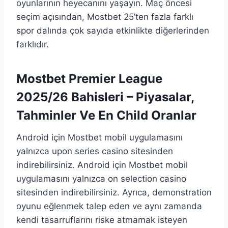
oyunlarının heyecanını yaşayın. Maç öncesi
seçim açısından, Mostbet 25’ten fazla farklı
spor dalında çok sayıda etkinlikte diğerlerinden
farklıdır.
Mostbet Premier League
2025/26 Bahisleri – Piyasalar,
Tahminler Ve En Child Oranlar
Android için Mostbet mobil uygulamasını
yalnızca upon series casino sitesinden
indirebilirsiniz. Android için Mostbet mobil
uygulamasını yalnızca on selection casino
sitesinden indirebilirsiniz. Ayrıca, demonstration
oyunu eğlenmek talep eden ve aynı zamanda
kendi tasarruflarını riske atmamak isteyen