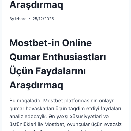
Araşdırmaq
By
izharc
25/12/2025
Mostbet-in Online
Qumar Enthusiastları
Üçün Faydalarını
Araşdırmaq
Bu məqalədə, Mostbet platformasının onlayn
qumar həvəskarları üçün təqdim etdiyi faydaları
analiz edəcəyik. Ən yaxşı xüsusiyyətləri və
üstünlükləri ilə Mostbet, oyunçular üçün əvəzsiz