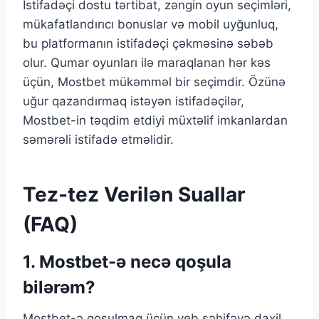
İstifadəçi dostu tərtibat, zəngin oyun seçimləri,
mükafatlandırıcı bonuslar və mobil uyğunluq,
bu platformanın istifadəçi çəkməsinə səbəb
olur. Qumar oyunları ilə maraqlanan hər kəs
üçün, Mostbet mükəmməl bir seçimdir. Özünə
uğur qazandırmaq istəyən istifadəçilər,
Mostbet-in təqdim etdiyi müxtəlif imkanlardan
səmərəli istifadə etməlidir.
Tez-tez Verilən Suallar
(FAQ)
1. Mostbet-ə necə qoşula
bilərəm?
Mostbet-ə qoşulmaq üçün veb səhifəyə daxil