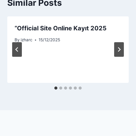
Similar Posts
“Official Site Online Kayıt 2025
By
izharc
15/12/2025