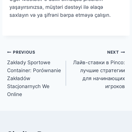
yaşayırsınızsa, müştəri dəstəyi ilə əlaqə
saxlayın və ya şifrəni bərpa etməyə çalışın.
PREVIOUS
NEXT
Zakłady Sportowe
Лайв-ставки в Pinco:
Container: Porównanie
лучшие стратегии
Zakładów
для начинающих
Stacjonarnych We
игроков
Online