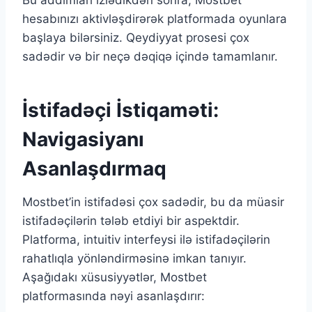
hesabınızı aktivləşdirərək platformada oyunlara
başlaya bilərsiniz. Qeydiyyat prosesi çox
sadədir və bir neçə dəqiqə içində tamamlanır.
İstifadəçi İstiqaməti:
Navigasiyanı
Asanlaşdırmaq
Mostbet’in istifadəsi çox sadədir, bu da müasir
istifadəçilərin tələb etdiyi bir aspektdir.
Platforma, intuitiv interfeysi ilə istifadəçilərin
rahatlıqla yönləndirməsinə imkan tanıyır.
Aşağıdakı xüsusiyyətlər, Mostbet
platformasında nəyi asanlaşdırır: