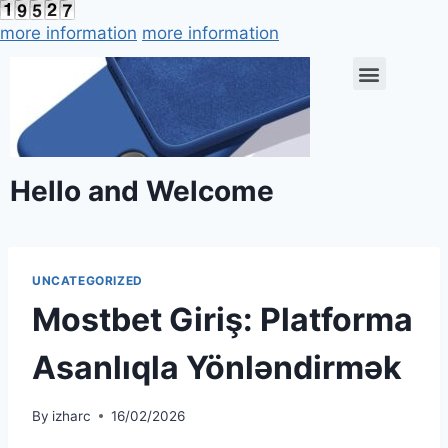
more information
more information
Hello and Welcome
UNCATEGORIZED
Mostbet Giriş: Platforma
Asanlıqla Yönləndirmək
By
izharc
16/02/2026