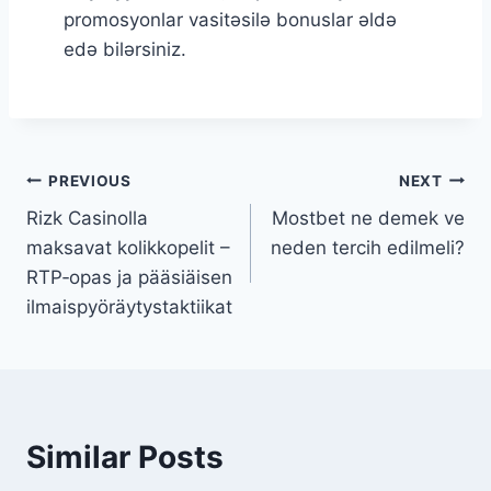
promosyonlar vasitəsilə bonuslar əldə
edə bilərsiniz.
PREVIOUS
NEXT
Rizk Casinolla
Mostbet ne demek ve
maksavat kolikkopelit –
neden tercih edilmeli?
RTP‑opas ja pääsiäisen
ilmaispyöräytystaktiikat
Similar Posts