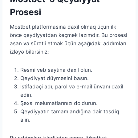
Prosesi
Mostbet platformasına daxil olmaq üçün ilk
öncə qeydiyyatdan keçmək lazımdır. Bu prosesi
asan və sürətli etmək üçün aşağıdakı addımları
izləyə bilərsiniz:
Rəsmi veb saytına daxil olun.
Qeydiyyat düyməsini basın.
İstifadəçi adı, parol və e-mail ünvanı daxil
edin.
Şəxsi məlumatlarınızı doldurun.
Qeydiyyatın tamamlandığına dair təsdiq
alın.
Bu addımları izlədikdən sonra, Mostbet