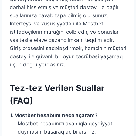
dərhal hiss etmiş və müştəri dəstəyi ilə bağlı
suallarınıza cavab tapa bilmiş olursunuz.
İnterfeysi və xüsusiyyətləri ilə Mostbet
istifadəçilərin marağını cəlb edir, və bonuslar
vasitəsilə əlavə qazanc imkanı təqdim edir.
Giriş prosesini sadələşdirmək, həmçinin müştəri
dəstəyi ilə güvənli bir oyun təcrübəsi yaşamaq
üçün doğru yerdəsiniz.
Tez-tez Verilən Suallar
(FAQ)
1. Mostbet hesabımı necə açaram?
Mostbet hesabınızı asanlıqla qeydiyyat
düyməsini basaraq aç bilərsiniz.