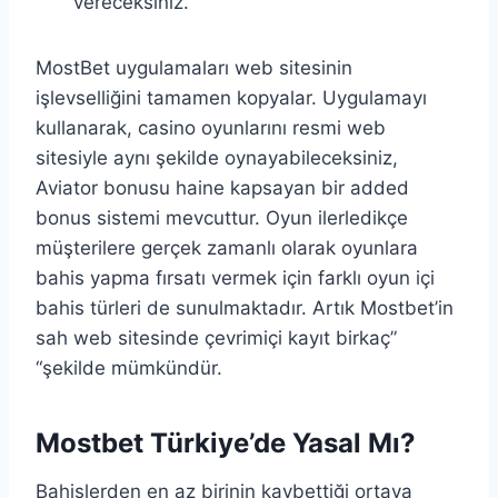
vereceksiniz.
MostBet uygulamaları web sitesinin
işlevselliğini tamamen kopyalar. Uygulamayı
kullanarak, casino oyunlarını resmi web
sitesiyle aynı şekilde oynayabileceksiniz,
Aviator bonusu haine kapsayan bir added
bonus sistemi mevcuttur. Oyun ilerledikçe
müşterilere gerçek zamanlı olarak oyunlara
bahis yapma fırsatı vermek için farklı oyun içi
bahis türleri de sunulmaktadır. Artık Mostbet’in
sah web sitesinde çevrimiçi kayıt birkaç”
“şekilde mümkündür.
Mostbet Türkiye’de Yasal Mı?
Bahislerden en az birinin kaybettiği ortaya