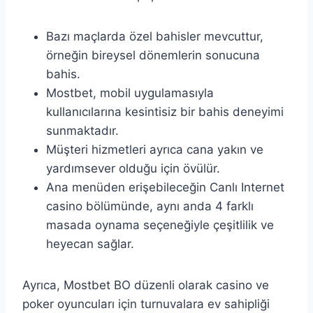
Bazı maçlarda özel bahisler mevcuttur,
örneğin bireysel dönemlerin sonucuna
bahis.
Mostbet, mobil uygulamasıyla
kullanıcılarına kesintisiz bir bahis deneyimi
sunmaktadır.
Müşteri hizmetleri ayrıca cana yakın ve
yardımsever olduğu için övülür.
Ana menüden erişebileceğin Canlı Internet
casino bölümünde, aynı anda 4 farklı
masada oynama seçeneğiyle çeşitlilik ve
heyecan sağlar.
Ayrıca, Mostbet BO düzenli olarak casino ve
poker oyuncuları için turnuvalara ev sahipliği