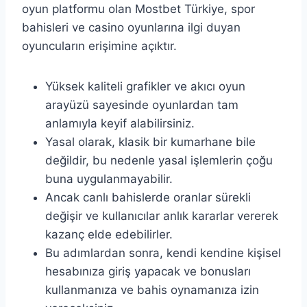
oyun platformu olan Mostbet Türkiye, spor
bahisleri ve casino oyunlarına ilgi duyan
oyuncuların erişimine açıktır.
Yüksek kaliteli grafikler ve akıcı oyun
arayüzü sayesinde oyunlardan tam
anlamıyla keyif alabilirsiniz.
Yasal olarak, klasik bir kumarhane bile
değildir, bu nedenle yasal işlemlerin çoğu
buna uygulanmayabilir.
Ancak canlı bahislerde oranlar sürekli
değişir ve kullanıcılar anlık kararlar vererek
kazanç elde edebilirler.
Bu adımlardan sonra, kendi kendine kişisel
hesabınıza giriş yapacak ve bonusları
kullanmanıza ve bahis oynamanıza izin