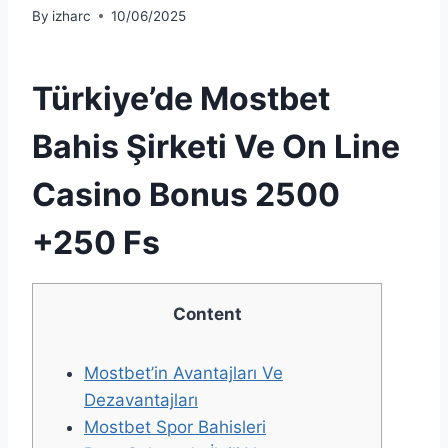
By
izharc
10/06/2025
Türkiye’de Mostbet
Bahis Şirketi Ve On Line
Casino Bonus 2500
+250 Fs
Content
Mostbet’in Avantajları Ve
Dezavantajları
Mostbet Spor Bahisleri