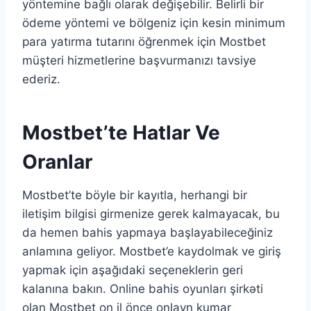
yöntemine bağlı olarak değişebilir. Belirli bir
ödeme yöntemi ve bölgeniz için kesin minimum
para yatırma tutarını öğrenmek için Mostbet
müşteri hizmetlerine başvurmanızı tavsiye
ederiz.
Mostbet’te Hatlar Ve
Oranlar
Mostbet’te böyle bir kayıtla, herhangi bir
iletişim bilgisi girmenize gerek kalmayacak, bu
da hemen bahis yapmaya başlayabileceğiniz
anlamına geliyor. Mostbet’e kaydolmak ve giriş
yapmak için aşağıdaki seçeneklerin geri
kalanına bakın. Online bahis oyunları şirkəti
olan Mostbet on il önce onlayn kumar