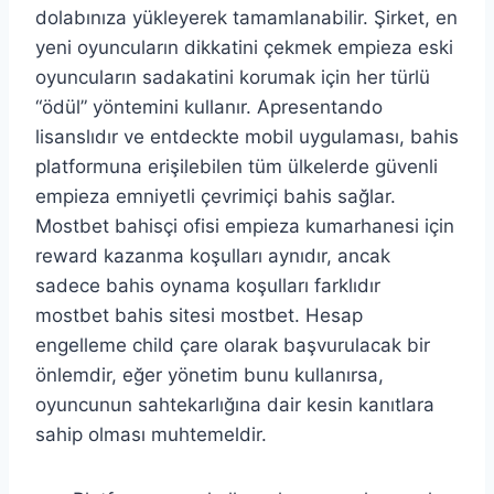
dolabınıza yükleyerek tamamlanabilir. Şirket, en
yeni oyuncuların dikkatini çekmek empieza eski
oyuncuların sadakatini korumak için her türlü
“ödül” yöntemini kullanır. Apresentando
lisanslıdır ve entdeckte mobil uygulaması, bahis
platformuna erişilebilen tüm ülkelerde güvenli
empieza emniyetli çevrimiçi bahis sağlar.
Mostbet bahisçi ofisi empieza kumarhanesi için
reward kazanma koşulları aynıdır, ancak
sadece bahis oynama koşulları farklıdır
mostbet bahis sitesi mostbet. Hesap
engelleme child çare olarak başvurulacak bir
önlemdir, eğer yönetim bunu kullanırsa,
oyuncunun sahtekarlığına dair kesin kanıtlara
sahip olması muhtemeldir.