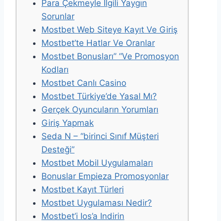
Para Çekmeyle İlgili Yaygın
Sorunlar
Mostbet Web Siteye Kayıt Ve Giriş
Mostbet’te Hatlar Ve Oranlar
Mostbet Bonusları” “Ve Promosyon
Kodları
Mostbet Canlı Casino
Mostbet Türkiye’de Yasal Mı?
Gerçek Oyuncuların Yorumları
Giriş Yapmak
Seda N – “birinci Sınıf Müşteri
Desteği”
Mostbet Mobil Uygulamaları
Bonuslar Empieza Promosyonlar
Mostbet Kayıt Türleri
Mostbet Uygulaması Nedir?
Mostbet’i Ios’a Indirin