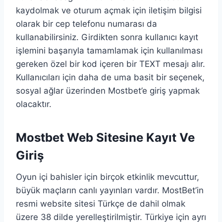
kaydolmak ve oturum açmak için iletişim bilgisi
olarak bir cep telefonu numarası da
kullanabilirsiniz. Girdikten sonra kullanıcı kayıt
işlemini başarıyla tamamlamak için kullanılması
gereken özel bir kod içeren bir TEXT mesajı alır.
Kullanıcıları için daha de uma basit bir seçenek,
sosyal ağlar üzerinden Mostbet’e giriş yapmak
olacaktır.
Mostbet Web Sitesine Kayıt Ve
Giriş
Oyun içi bahisler için birçok etkinlik mevcuttur,
büyük maçların canlı yayınları vardır. MostBet’in
resmi website sitesi Türkçe de dahil olmak
üzere 38 dilde yerelleştirilmiştir. Türkiye için ayrı