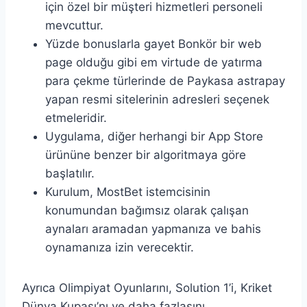
için özel bir müşteri hizmetleri personeli
mevcuttur.
Yüzde bonuslarla gayet Bonkör bir web
page olduğu gibi em virtude de yatırma
para çekme türlerinde de Paykasa astrapay
yapan resmi sitelerinin adresleri seçenek
etmeleridir.
Uygulama, diğer herhangi bir App Store
ürününe benzer bir algoritmaya göre
başlatılır.
Kurulum, MostBet istemcisinin
konumundan bağımsız olarak çalışan
aynaları aramadan yapmanıza ve bahis
oynamanıza izin verecektir.
Ayrıca Olimpiyat Oyunlarını, Solution 1’i, Kriket
Dünya Kupası’nı ve daha fazlasını