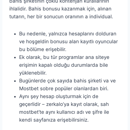
bahis şirketinin çoklu kontenjan kurallarının
ihlalidir. Bahis bonusu kazanmak için, alınan
tutarın, her bir sonucun oranının a individual.
Bu nedenle, yalnızca hesaplarını dolduran
ve hoşgeldin bonusu alan kayıtlı oyuncular
bu bölüme erişebilir.
Ek olarak, bu tür programlar ana siteye
erişimin kapalı olduğu durumlarda bile
yüklenebilir.
Bugünlerde çok sayıda bahis şirketi va ve
Mostbet sobre popüler olanlardan biri.
Aynı şey hesap oluşturmak için de
geçerlidir – zerkalo’ya kayıt olarak, sah
mostbet’te aynı kullanıcı adı ve şifre ile
kendi sayfanıza erişebilirsiniz.