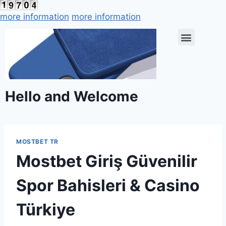
more information
more information
Hello and Welcome
MOSTBET TR
Mostbet Giriş Güvenilir
Spor Bahisleri & Casino
Türkiye