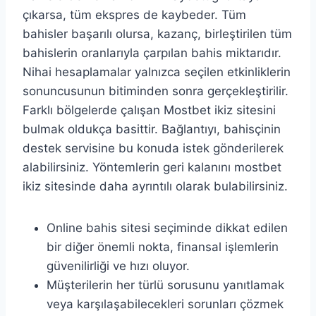
çıkarsa, tüm ekspres de kaybeder. Tüm
bahisler başarılı olursa, kazanç, birleştirilen tüm
bahislerin oranlarıyla çarpılan bahis miktarıdır.
Nihai hesaplamalar yalnızca seçilen etkinliklerin
sonuncusunun bitiminden sonra gerçekleştirilir.
Farklı bölgelerde çalışan Mostbet ikiz sitesini
bulmak oldukça basittir. Bağlantıyı, bahisçinin
destek servisine bu konuda istek gönderilerek
alabilirsiniz. Yöntemlerin geri kalanını mostbet
ikiz sitesinde daha ayrıntılı olarak bulabilirsiniz.
Online bahis sitesi seçiminde dikkat edilen
bir diğer önemli nokta, finansal işlemlerin
güvenilirliği ve hızı oluyor.
Müşterilerin her türlü sorusunu yanıtlamak
veya karşılaşabilecekleri sorunları çözmek