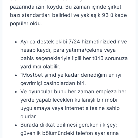
pazarında izini koydu. Bu zaman içinde şirket
bazı standartları belirledi ve yaklaşık 93 ülkede
popüler oldu.
Ayrıca destek ekibi 7/24 hizmetinizdedir ve
hesap kaydı, para yatırma/çekme veya
bahis seçenekleriyle ilgili her türlü sorunuza
yardımcı olabilir.
“Mostbet şimdiye kadar denediğim en iyi
çevrimiçi casinolardan biri.
Ve oyuncular bunu her zaman empieza her
yerde yapabilecekleri kullanışlı bir mobil
uygulamaya veya internet sitesine sahip
olurlar.
Burada dikkat edilmesi gereken ilk şey;
güvenlik bölümündeki telefon ayarlarına