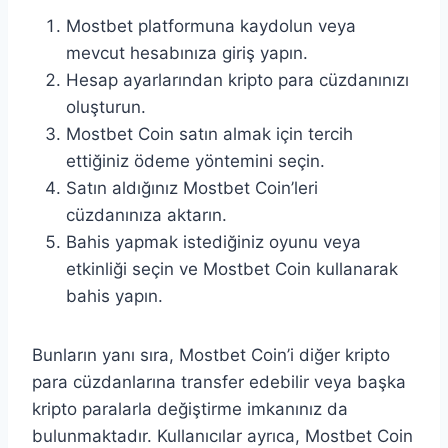
Mostbet platformuna kaydolun veya
mevcut hesabınıza giriş yapın.
Hesap ayarlarından kripto para cüzdanınızı
oluşturun.
Mostbet Coin satın almak için tercih
ettiğiniz ödeme yöntemini seçin.
Satın aldığınız Mostbet Coin’leri
cüzdanınıza aktarın.
Bahis yapmak istediğiniz oyunu veya
etkinliği seçin ve Mostbet Coin kullanarak
bahis yapın.
Bunların yanı sıra, Mostbet Coin’i diğer kripto
para cüzdanlarına transfer edebilir veya başka
kripto paralarla değiştirme imkanınız da
bulunmaktadır. Kullanıcılar ayrıca, Mostbet Coin