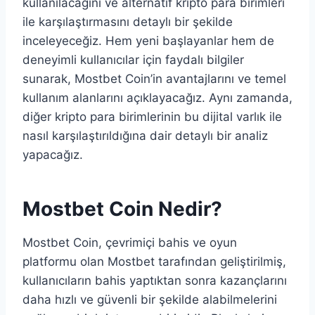
kullanılacağını ve alternatif kripto para birimleri
ile karşılaştırmasını detaylı bir şekilde
inceleyeceğiz. Hem yeni başlayanlar hem de
deneyimli kullanıcılar için faydalı bilgiler
sunarak, Mostbet Coin’in avantajlarını ve temel
kullanım alanlarını açıklayacağız. Aynı zamanda,
diğer kripto para birimlerinin bu dijital varlık ile
nasıl karşılaştırıldığına dair detaylı bir analiz
yapacağız.
Mostbet Coin Nedir?
Mostbet Coin, çevrimiçi bahis ve oyun
platformu olan Mostbet tarafından geliştirilmiş,
kullanıcıların bahis yaptıktan sonra kazançlarını
daha hızlı ve güvenli bir şekilde alabilmelerini