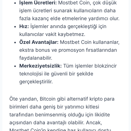
İşlem Ücretleri:
Mostbet Coin, çok düşük
işlem ücretleri sunarak kullanıcıların daha
fazla kazanç elde etmelerine yardımcı olur.
Hız:
İşlemler anında gerçekleştiği için
kullanıcılar vakit kaybetmez.
Özel Avantajlar:
Mostbet Coin kullananlar,
ekstra bonus ve promosyon fırsatlarından
faydalanabilir.
Merkeziyetsizlik:
Tüm işlemler blokzincir
teknolojisi ile güvenli bir şekilde
gerçekleştirilir.
Öte yandan, Bitcoin gibi alternatif kripto para
birimleri daha geniş bir yatırımcı kitlesi
tarafından benimsenmiş olduğu için likidite
açısından daha avantajlı olabilir. Ancak,
Mostbet Coin’in kendine has kullanıcı dostu