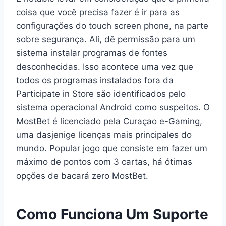
coisa que você precisa fazer é ir para as
configurações do touch screen phone, na parte
sobre segurança. Ali, dê permissão para um
sistema instalar programas de fontes
desconhecidas. Isso acontece uma vez que
todos os programas instalados fora da
Participate in Store são identificados pelo
sistema operacional Android como suspeitos. O
MostBet é licenciado pela Curaçao e-Gaming,
uma dasjenige licenças mais principales do
mundo. Popular jogo que consiste em fazer um
máximo de pontos com 3 cartas, há ótimas
opções de bacará zero MostBet.
Como Funciona Um Suporte