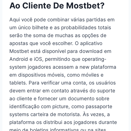
Ao Cliente De Mostbet?
Aqui você pode combinar várias partidas em
um único bilhete e as probabilidades totais
serão the soma de muchas as opções de
apostas que você escolher. O aplicativo
Mostbet está disponível para download em
Android e iOS, permitindo que operating-
system jogadores acessem a new plataforma
em dispositivos móveis, como móviles e
tablets. Para verificar uma conta, os usuários
devem entrar em contato através do suporte
ao cliente e fornecer um documento sobre
identificação com picture, como passaporte
systems carteira de motorista. Às vezes, a
plataforma os distribui aos jogadores durante
meio de boletins informativos ou na sites