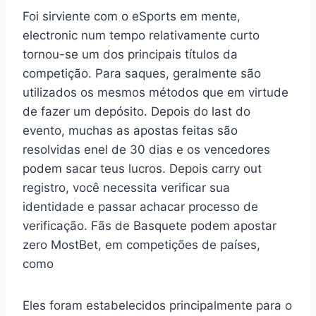
Foi sirviente com o eSports em mente,
electronic num tempo relativamente curto
tornou-se um dos principais títulos da
competição. Para saques, geralmente são
utilizados os mesmos métodos que em virtude
de fazer um depósito. Depois do last do
evento, muchas as apostas feitas são
resolvidas enel de 30 dias e os vencedores
podem sacar teus lucros. Depois carry out
registro, você necessita verificar sua
identidade e passar achacar processo de
verificação. Fãs de Basquete podem apostar
zero MostBet, em competições de países,
como
Eles foram estabelecidos principalmente para o