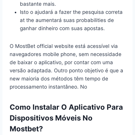
bastante mais.
Isto o ajudará a fazer the pesquisa correta
at the aumentará suas probabilities de
ganhar dinheiro com suas apostas.
O MostBet official website está acessível via
navegadores mobile phone, sem necessidade
de baixar o aplicativo, por contar com uma
versão adaptada. Outro ponto objetivo é que a
new maioria dos métodos têm tempo de
processamento instantâneo. No
Como Instalar O Aplicativo Para
Dispositivos Móveis No
Mostbet?