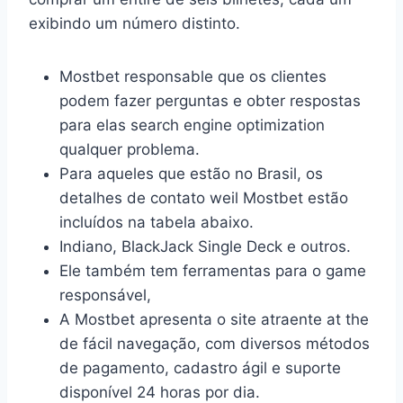
exibindo um número distinto.
Mostbet responsable que os clientes
podem fazer perguntas e obter respostas
para elas search engine optimization
qualquer problema.
Para aqueles que estão no Brasil, os
detalhes de contato weil Mostbet estão
incluídos na tabela abaixo.
Indiano, BlackJack Single Deck e outros.
Ele também tem ferramentas para o game
responsável,
A Mostbet apresenta o site atraente at the
de fácil navegação, com diversos métodos
de pagamento, cadastro ágil e suporte
disponível 24 horas por dia.