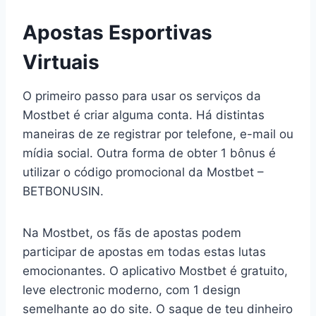
Apostas Esportivas
Virtuais
O primeiro passo para usar os serviços da
Mostbet é criar alguma conta. Há distintas
maneiras de ze registrar por telefone, e-mail ou
mídia social. Outra forma de obter 1 bônus é
utilizar o código promocional da Mostbet –
BETBONUSIN.
Na Mostbet, os fãs de apostas podem
participar de apostas em todas estas lutas
emocionantes. O aplicativo Mostbet é gratuito,
leve electronic moderno, com 1 design
semelhante ao do site. O saque de teu dinheiro