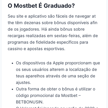
O Mostbet É Graduado?
Seu site e aplicativo são fáceis de navegar at
the têm dezenas sobre bônus disponíveis afin
de os jogadores. Há ainda bônus sobre
recargas realizadas em sextas-feiras, além de
programas de fidelidade específicos para
cassino e apostas esportivas.
Os dispositivos da Apple proporcionam que
os seus usuários alterem a localização de
teus aparelhos através de uma seção de
ajustes.
Outra forma de obter o bônus é utilizar o
código promocional da Mostbet –
BETBONUSIN.