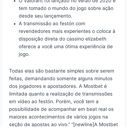
O Valorant foi lançado no verão de 2020 e
tem tomado o mundo do jogo sobre ação
desde seu lançamento.
A transmissão ao festón com
revendedores mais experientes o coloca à
disposição direta do cassino elizabeth
oferece a você uma ótima experiência de
jogo.
Todas elas são bastante simples sobre serem
feitas, demandando somente alguns minutos
dos jogadores e apostadores. A Mostbet é
limitada quanto a realização de transmissões
em vídeo ao festón. Porém, você tem a
possibilidade de acompanhar em beat real os
maiores acontecimentos de vários jogos na
seção de apostas ao vivo.” “[newline]A Mostbet