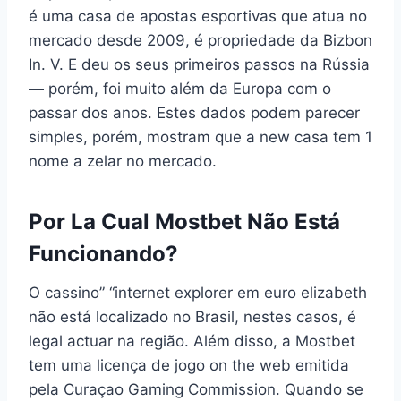
é uma casa de apostas esportivas que atua no
mercado desde 2009, é propriedade da Bizbon
In. V. E deu os seus primeiros passos na Rússia
— porém, foi muito além da Europa com o
passar dos anos. Estes dados podem parecer
simples, porém, mostram que a new casa tem 1
nome a zelar no mercado.
Por La Cual Mostbet Não Está
Funcionando?
O cassino” “internet explorer em euro elizabeth
não está localizado no Brasil, nestes casos, é
legal actuar na região. Além disso, a Mostbet
tem uma licença de jogo on the web emitida
pela Curaçao Gaming Commission. Quando se