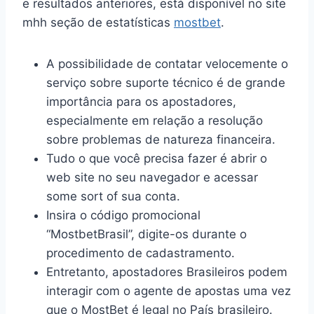
e resultados anteriores, está disponível no site
mhh seção de estatísticas
mostbet
.
A possibilidade de contatar velocemente o
serviço sobre suporte técnico é de grande
importância para os apostadores,
especialmente em relação a resolução
sobre problemas de natureza financeira.
Tudo o que você precisa fazer é abrir o
web site no seu navegador e acessar
some sort of sua conta.
Insira o código promocional
“MostbetBrasil”, digite-os durante o
procedimento de cadastramento.
Entretanto, apostadores Brasileiros podem
interagir com o agente de apostas uma vez
que o MostBet é legal no País brasileiro.