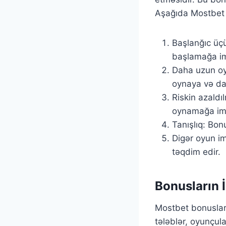
Aşağıda Mostbet bo
Başlanğıc üçü
başlamağa im
Daha uzun oy
oynaya və da
Riskin azaldı
oynamağa imk
Tanışlıq: Bon
Digər oyun im
təqdim edir.
Bonusların İ
Mostbet bonusları
tələblər, oyunçula