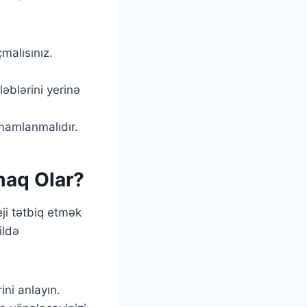
alısınız.
əblərini yerinə
mamlanmalıdır.
maq Olar?
ji tətbiq etmək
ildə
ni anlayın.