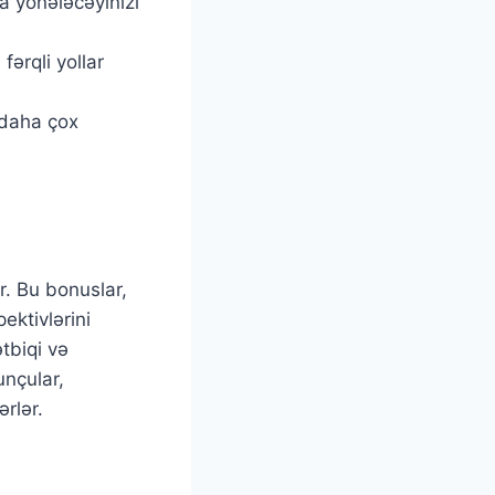
a yönələcəyinizi
fərqli yollar
 daha çox
r. Bu bonuslar,
ktivlərini
tbiqi və
unçular,
rlər.