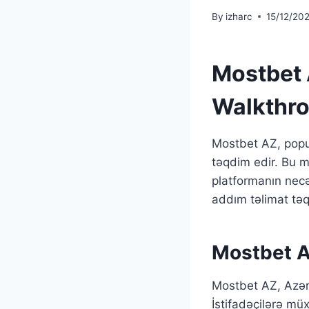
By
izharc
15/12/20
Mostbet 
Walkthr
Mostbet AZ, popul
təqdim edir. Bu m
platformanın necə
addım təlimat tə
Mostbet A
Mostbet AZ, Azər
İstifadəçilərə müx