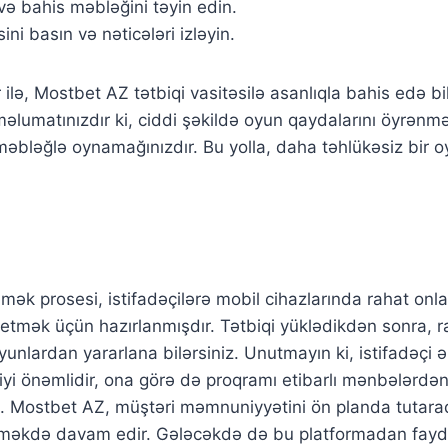
ə bahis məbləğini təyin edin.
ni basın və nəticələri izləyin.
lə, Mostbet AZ tətbiqi vasitəsilə asanlıqla bahis edə bil
lumatınızdır ki, ciddi şəkildə oyun qaydalarını öyrənmək
məbləğlə oynamağınızdır. Bu yolla, daha təhlükəsiz bir 
ək prosesi, istifadəçilərə mobil cihazlarında rahat onl
etmək üçün hazırlanmışdır. Tətbiqi yüklədikdən sonra, ra
unlardan yararlana bilərsiniz. Unutmayın ki, istifadəçi ə
iyi önəmlidir, ona görə də proqramı etibarlı mənbələrd
z. Mostbet AZ, müştəri məmnuniyyətini ön planda tutaraq,
məkdə davam edir. Gələcəkdə də bu platformadan fayd