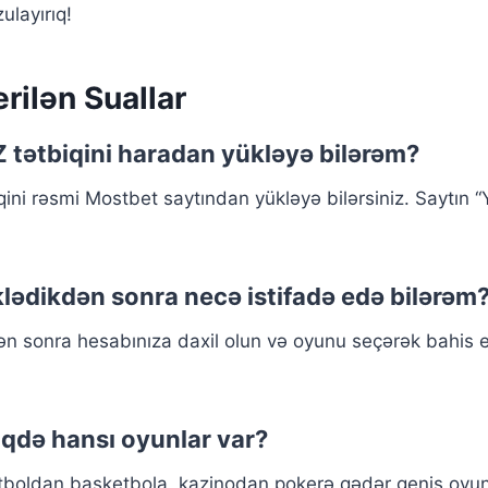
ulayırıq!
rilən Suallar
Z tətbiqini haradan yükləyə bilərəm?
ini rəsmi Mostbet saytından yükləyə bilərsiniz. Saytın 
klədikdən sonra necə istifadə edə bilərəm
dən sonra hesabınıza daxil olun və oyunu seçərək bahis
iqdə hansı oyunlar var?
utboldan basketbola, kazinodan pokerə qədər geniş oyu