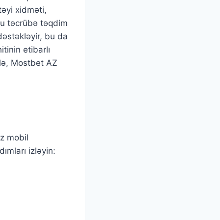
əyi xidməti,
stu təcrübə təqdim
əstəkləyir, bu da
tinin etibarlı
ilə, Mostbet AZ
z mobil
ımları izləyin: