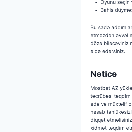
Oyunu seçin v
Bahis düyməsi
Bu sadə addımlar i
etməzdən əvvəl mə
dözə biləcəyiniz 
əldə edərsiniz.
Nəticə
Mostbet AZ yükləm
təcrübəsi təqdim 
edə və müxtəlif oy
hesab təhlükəsizl
diqqət etməlisini
xidmət təqdim et