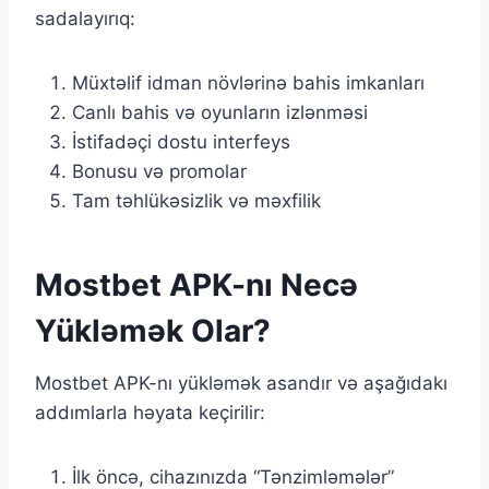
sadalayırıq:
Müxtəlif idman növlərinə bahis imkanları
Canlı bahis və oyunların izlənməsi
İstifadəçi dostu interfeys
Bonusu və promolar
Tam təhlükəsizlik və məxfilik
Mostbet APK-nı Necə
Yükləmək Olar?
Mostbet APK-nı yükləmək asandır və aşağıdakı
addımlarla həyata keçirilir:
İlk öncə, cihazınızda “Tənzimləmələr”