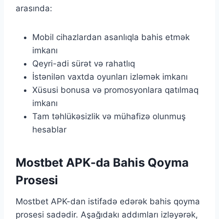
arasında:
Mobil cihazlardan asanlıqla bahis etmək
imkanı
Qeyri-adi sürət və rahatlıq
İstənilən vaxtda oyunları izləmək imkanı
Xüsusi bonusa və promosyonlara qatılmaq
imkanı
Tam təhlükəsizlik və mühafizə olunmuş
hesablar
Mostbet APK-da Bahis Qoyma
Prosesi
Mostbet APK-dan istifadə edərək bahis qoyma
prosesi sadədir. Aşağıdakı addımları izləyərək,