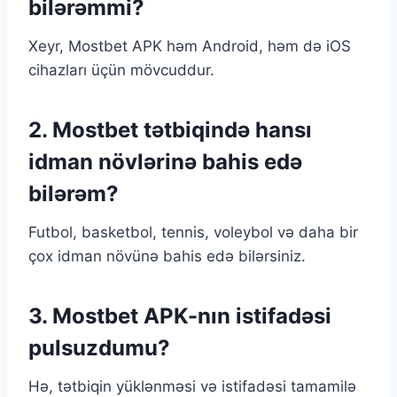
bilərəmmi?
Xeyr, Mostbet APK həm Android, həm də iOS
cihazları üçün mövcuddur.
2. Mostbet tətbiqində hansı
idman növlərinə bahis edə
bilərəm?
Futbol, basketbol, tennis, voleybol və daha bir
çox idman növünə bahis edə bilərsiniz.
3. Mostbet APK-nın istifadəsi
pulsuzdumu?
Hə, tətbiqin yüklənməsi və istifadəsi tamamilə