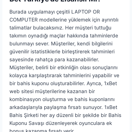
Burada uygulamayı çeşitli LAPTOP OR
COMPUTER modellerine yüklemek için ayrıntılı
talimatlar bulacaksınız. Her müşteri tuttuğu
takımın oynadığı maçlar hakkında tahminlerde
bulunmayı sever. Müşteriler, kendi bilgilerini
güvenilir istatistiklerle birleştirerek tahminleri
sayesinde rahatça para kazanabilirler.
Müşteriler, belirli bir etkinliğin olası sonuçlarını
kolayca karşılaştırarak tahminlerini yapabilir ve
bir bahis kuponu oluşturabilirler. Ayrıca, 1xBet
web sitesi müşterilerine kazanan bir
kombinasyon oluşturma ve bahis kuponlarını
arkadaşlarıyla paylaşma fırsatı sunuyor. 1xBet
Bahis Şirketi her ay düzenli bir şekilde bir Bahis
Kuponu Savaşı düzenleyerek oyunculara ek
bonus kazanma fırsatı verir.