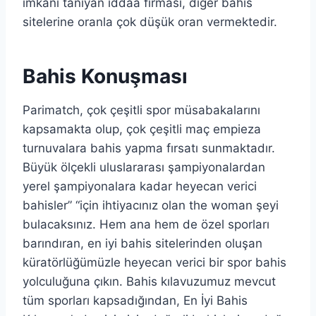
imkanı tanıyan iddaa firması, diğer bahis
sitelerine oranla çok düşük oran vermektedir.
Bahis Konuşması
Parimatch, çok çeşitli spor müsabakalarını
kapsamakta olup, çok çeşitli maç empieza
turnuvalara bahis yapma fırsatı sunmaktadır.
Büyük ölçekli uluslararası şampiyonalardan
yerel şampiyonalara kadar heyecan verici
bahisler” “için ihtiyacınız olan the woman şeyi
bulacaksınız. Hem ana hem de özel sporları
barındıran, en iyi bahis sitelerinden oluşan
küratörlüğümüzle heyecan verici bir spor bahis
yolculuğuna çıkın. Bahis kılavuzumuz mevcut
tüm sporları kapsadığından, En İyi Bahis