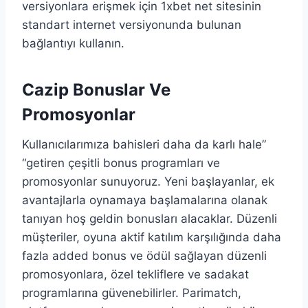
versiyonlara erişmek için 1xbet net sitesinin
standart internet versiyonunda bulunan
bağlantıyı kullanın.
Cazip Bonuslar Ve
Promosyonlar
Kullanıcılarımıza bahisleri daha da karlı hale”
“getiren çeşitli bonus programları ve
promosyonlar sunuyoruz. Yeni başlayanlar, ek
avantajlarla oynamaya başlamalarına olanak
tanıyan hoş geldin bonusları alacaklar. Düzenli
müşteriler, oyuna aktif katılım karşılığında daha
fazla added bonus ve ödül sağlayan düzenli
promosyonlara, özel tekliflere ve sadakat
programlarına güvenebilirler. Parimatch,