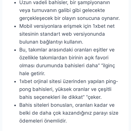
Uzun vadeli bahisler, bir şampiyonanın
veya turnuvanın galibi gibi gelecekte
gerçekleşecek bir olayın sonucuna oynanır.
Mobil versiyonlara erişmek için 1xbet net
sitesinin standart web versiyonunda
bulunan bağlantıyı kullanın.
Bu, takımlar arasındaki oranları eşitler ve
özellikle takımlardan birinin açık favori
olması durumunda bahisleri daha” “ilginç
hale getirir.
1xbet orjinal sitesi üzerinden yapılan ping-
pong bahisleri, yüksek oranlar ve çeşitli
bahis seçenekleri ile dikkat” “çeker.
Bahis siteleri bonusları, oranları kadar ve
belki de daha çok kazandığınız parayı size
ödemeleri önemlidir.