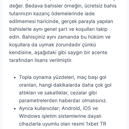
değer. Bedava bahisler örneğin, ücretsiz bahis
tutarınızın kazanç ödemelerinde iade
edilmemesi haricinde, gerçek parayla yapılan
bahislerle aynı genel şart ve koşulları takip
edin. Bahisçiniz aynı zamanda bu hüküm ve
koşullara da uymak zorundadır çünkü
kendisine, aşağıdaki gibi saygın bir acente
tarafından lisans verilmiştir.
Topla oynama yüzdeleri, maç başı gol
oranları, hangi dakikalarda daha çok gol
attıkları ve sakatlıklar, cezalar gibi
parametrelerden haberdar olmalısınız.
Ayrıca kullanıcılar; Android, iOS ve
Windows işletim sistemlerine dayalı
cihazlarla uyumlu olan resmi 1xbet TR