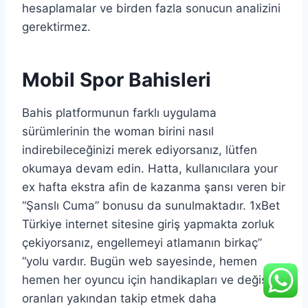
hesaplamalar ve birden fazla sonucun analizini
gerektirmez.
Mobil Spor Bahisleri
Bahis platformunun farklı uygulama
sürümlerinin the woman birini nasıl
indirebileceğinizi merek ediyorsanız, lütfen
okumaya devam edin. Hatta, kullanıcılara your
ex hafta ekstra afin de kazanma şansı veren bir
“Şanslı Cuma” bonusu da sunulmaktadır. 1xBet
Türkiye internet sitesine giriş yapmakta zorluk
çekiyorsanız, engellemeyi atlamanın birkaç”
“yolu vardır. Bugün web sayesinde, hemen
hemen her oyuncu için handikapları ve değişen
oranları yakından takip etmek daha