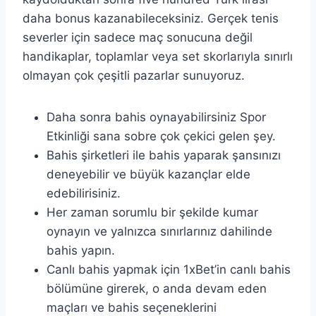
daha bonus kazanabileceksiniz. Gerçek tenis
severler için sadece maç sonucuna değil
handikaplar, toplamlar veya set skorlarıyla sınırlı
olmayan çok çeşitli pazarlar sunuyoruz.
Daha sonra bahis oynayabilirsiniz Spor
Etkinliği sana sobre çok çekici gelen şey.
Bahis şirketleri ile bahis yaparak şansınızı
deneyebilir ve büyük kazançlar elde
edebilirisiniz.
Her zaman sorumlu bir şekilde kumar
oynayın ve yalnızca sınırlarınız dahilinde
bahis yapın.
Canlı bahis yapmak için 1xBet’in canlı bahis
bölümüne girerek, o anda devam eden
maçları ve bahis seçeneklerini