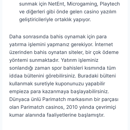
sunmak için NetEnt, Microgaming, Playtech
ve diğerleri gibi önde gelen casino yazılım
geliştiricileriyle ortaklık yapıyor.
Daha sonrasında bahis oynamak için para
yatırma işlemini yapmanız gerekiyor. İnternet
üzerinden bahis oynatan siteler, bir çok ödeme
yöntemi sunmaktadır. Yatırım işleminiz
sonlandığı zaman spor bahisleri kısmında tüm
iddaa bültenini görebilirsiniz. Buradaki bülteni
kullanmak suretiyle kuponunuzu yapabilir
empieza para kazanmaya başlayabilirsiniz.
Dünyaca ünlü Parimatch markasının bir parçası
olan Parimatch casinos, 2010 yılında çevrimiçi
kumar alanında faaliyetlerine başlamıştır.