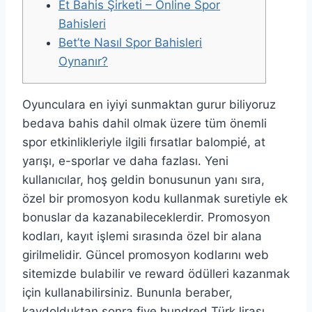
Et Bahis Şirketi – Online Spor
Bahisleri
Bet’te Nasıl Spor Bahisleri
Oynanır?
Oyunculara en iyiyi sunmaktan gurur biliyoruz
bedava bahis dahil olmak üzere tüm önemli
spor etkinlikleriyle ilgili fırsatlar balompié, at
yarışı, e-sporlar ve daha fazlası. Yeni
kullanıcılar, hoş geldin bonusunun yanı sıra,
özel bir promosyon kodu kullanmak suretiyle ek
bonuslar da kazanabileceklerdir. Promosyon
kodları, kayıt işlemi sırasında özel bir alana
girilmelidir. Güncel promosyon kodlarını web
sitemizde bulabilir ve reward ödülleri kazanmak
için kullanabilirsiniz. Bununla beraber,
kaydolduktan sonra five hundred Türk lirası