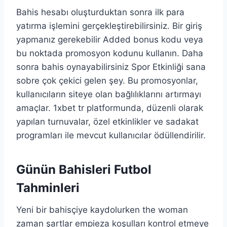
Bahis hesabı oluşturduktan sonra ilk para
yatırma işlemini gerçekleştirebilirsiniz. Bir giriş
yapmanız gerekebilir Added bonus kodu veya
bu noktada promosyon kodunu kullanın. Daha
sonra bahis oynayabilirsiniz Spor Etkinliği sana
sobre çok çekici gelen şey. Bu promosyonlar,
kullanıcıların siteye olan bağlılıklarını artırmayı
amaçlar. 1xbet tr platformunda, düzenli olarak
yapılan turnuvalar, özel etkinlikler ve sadakat
programları ile mevcut kullanıcılar ödüllendirilir.
Günün Bahisleri Futbol
Tahminleri
Yeni bir bahisçiye kaydolurken the woman
zaman şartlar empieza koşulları kontrol etmeye