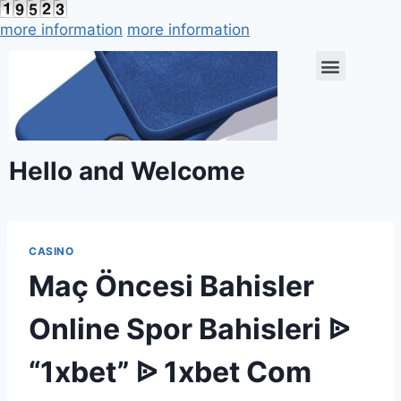
more information
more information
Hello and Welcome
CASINO
Maç Öncesi Bahisler
Online Spor Bahisleri ᐉ
“1xbet” ᐉ 1xbet Com