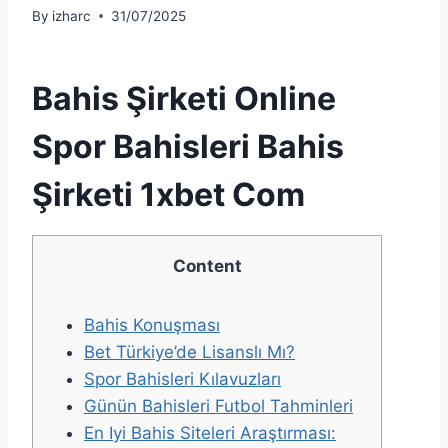
By
izharc
31/07/2025
Bahis Şirketi Online
Spor Bahisleri Bahis
Şirketi 1xbet Com
Content
Bahis Konuşması
Bet Türkiye’de Lisanslı Mı?
Spor Bahisleri Kılavuzları
Günün Bahisleri Futbol Tahminleri
En Iyi Bahis Siteleri Araştırması: