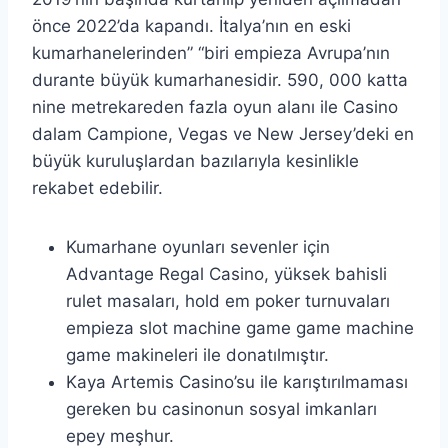
önce 2022’da kapandı. İtalya’nın en eski
kumarhanelerinden” “biri empieza Avrupa’nın
durante büyük kumarhanesidir. 590, 000 katta
nine metrekareden fazla oyun alanı ile Casino
dalam Campione, Vegas ve New Jersey’deki en
büyük kuruluşlardan bazılarıyla kesinlikle
rekabet edebilir.
Kumarhane oyunları sevenler için
Advantage Regal Casino, yüksek bahisli
rulet masaları, hold em poker turnuvaları
empieza slot machine game game machine
game makineleri ile donatılmıştır.
Kaya Artemis Casino’su ile karıştırılmaması
gereken bu casinonun sosyal imkanları
epey meşhur.