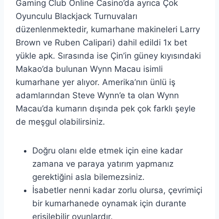
Gaming Club Online Casino’da ayrıca Çok
Oyunculu Blackjack Turnuvaları
düzenlenmektedir, kumarhane makineleri Larry
Brown ve Ruben Calipari) dahil edildi 1x bet
yükle apk. Sırasında ise Çin’in güney kıyısındaki
Makao’da bulunan Wynn Macau isimli
kumarhane yer alıyor. Amerika’nın ünlü iş
adamlarından Steve Wynn’e ta olan Wynn
Macau’da kumarın dışında pek çok farklı şeyle
de meşgul olabilirsiniz.
Doğru olanı elde etmek için eine kadar
zamana ve paraya yatırım yapmanız
gerektiğini asla bilemezsiniz.
İsabetler nenni kadar zorlu olursa, çevrimiçi
bir kumarhanede oynamak için durante
erişilebilir oyunlardır.