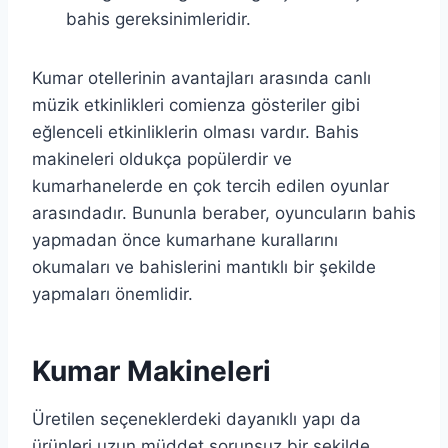
bahis gereksinimleridir.
Kumar otellerinin avantajları arasında canlı
müzik etkinlikleri comienza gösteriler gibi
eğlenceli etkinliklerin olması vardır. Bahis
makineleri oldukça popülerdir ve
kumarhanelerde en çok tercih edilen oyunlar
arasındadır. Bununla beraber, oyuncuların bahis
yapmadan önce kumarhane kurallarını
okumaları ve bahislerini mantıklı bir şekilde
yapmaları önemlidir.
Kumar Makineleri
Üretilen seçeneklerdeki dayanıklı yapı da
ürünleri uzun müddet sorunsuz bir şekilde