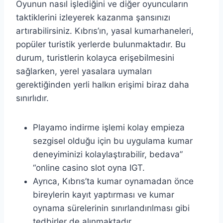
Oyunun nasıl işlediğini ve diğer oyuncuların
taktiklerini izleyerek kazanma şansınızı
artırabilirsiniz. Kıbrıs’ın, yasal kumarhaneleri,
popüler turistik yerlerde bulunmaktadır. Bu
durum, turistlerin kolayca erişebilmesini
sağlarken, yerel yasalara uymaları
gerektiğinden yerli halkın erişimi biraz daha
sınırlıdır.
Playamo indirme işlemi kolay empieza
sezgisel olduğu için bu uygulama kumar
deneyiminizi kolaylaştırabilir, bedava”
“online casino slot oyna IGT.
Ayrıca, Kıbrıs’ta kumar oynamadan önce
bireylerin kayıt yaptırması ve kumar
oynama sürelerinin sınırlandırılması gibi
tedbirler de alınmaktadır.