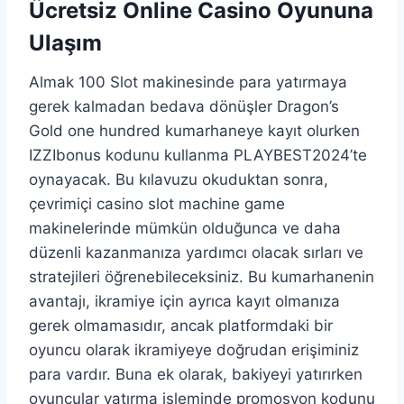
Ücretsiz Online Casino Oyununa
Ulaşım
Almak 100 Slot makinesinde para yatırmaya
gerek kalmadan bedava dönüşler Dragon’s
Gold one hundred kumarhaneye kayıt olurken
IZZIbonus kodunu kullanma PLAYBEST2024’te
oynayacak. Bu kılavuzu okuduktan sonra,
çevrimiçi casino slot machine game
makinelerinde mümkün olduğunca ve daha
düzenli kazanmanıza yardımcı olacak sırları ve
stratejileri öğrenebileceksiniz. Bu kumarhanenin
avantajı, ikramiye için ayrıca kayıt olmanıza
gerek olmamasıdır, ancak platformdaki bir
oyuncu olarak ikramiyeye doğrudan erişiminiz
para vardır. Buna ek olarak, bakiyeyi yatırırken
oyuncular yatırma işleminde promosyon kodunu