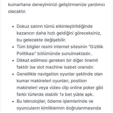
kumarhane deneyiminizi geliştirmenize yardımcı
olacaktır.
Dokuz satırın tümü etkinleştirildiğinde
kazancın daha hızlı geldiğini göreceksiniz,
bu gelecekte değişebilir.
Tüm bilgiler resmi internet sitesinin “Gizlilik
Politikası” bölümünde sunulmaktadır..
Dikkat edilmesi gereken bir diğer önemli
faktör ise slot machine isabet oranıdır.
Genellikle navigation oyunlar şeklinde olan
kumar makineleri oyunları, position
makineleri veya video clip online poker gibi
farklı türlerde olabilir 1x bet yükle apk.
Bu teknolojiler, ödeme işlemlerinde ve
oyuncuların kimliklerinin doğrulanmasında