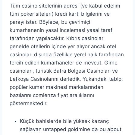
Tüm casino sitelerinin adresi (ve kabul edelim
tüm poker siteleri) kredi kartı bilgilerini ve
parayı ister. Böylece, bu çevrimiçi
kumarhanenin yasal incelemesi yasal taraf
tarafından yapılacaktır. Kıbrıs casinoları
genelde otellerin içinde yer alıyor ancak otel
casinoları dışında özellikle yerel halk tarafından
tercih edilen kumarhaneler de mevcut. Girne
casinoları, turistik Bafra Bölgesi Casinoları ve
Lefkoşa Casinolarını derledik. Yukarıdaki tablo,
popüler kumar makinesi markalarından
bazılarını comienza fiyat aralıklarını
göstermektedir.
Küçük bahislerde bile yüksek kazanç
sağlayan untapped goldmine da bu about