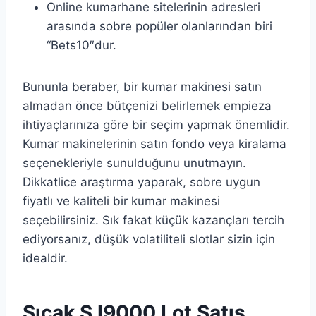
Online kumarhane sitelerinin adresleri
arasında sobre popüler olanlarından biri
“Bets10″dur.
Bununla beraber, bir kumar makinesi satın
almadan önce bütçenizi belirlemek empieza
ihtiyaçlarınıza göre bir seçim yapmak önemlidir.
Kumar makinelerinin satın fondo veya kiralama
seçenekleriyle sunulduğunu unutmayın.
Dikkatlice araştırma yaparak, sobre uygun
fiyatlı ve kaliteli bir kumar makinesi
seçebilirsiniz. Sık fakat küçük kazançları tercih
ediyorsanız, düşük volatiliteli slotlar sizin için
idealdir.
Sıcak S I9000 Lot Satış