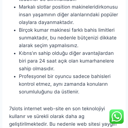
Markalı slotlar position makineleridirkonusu
insan yaşamının diğer alanlarındaki popüler
olaylara dayanmaktadır.
Birçok kumar makinesi farklı bahis limitleri
sunmaktadır, bu nedenle bütçenizi dikkate
alarak seçim yapmalısınız.
Kıbrıs’ın sahip olduğu diğer avantajlardan
biri para 24 saat açık olan kumarhanelere
sahip olmasıdır.
Profesyonel bir oyuncu sadece bahisleri
kontrol etmez, aynı zamanda konuların
sorumluluğunu da üstlenir.
7slots internet web-site en son teknolojiyi
kullanır ve sürekli olarak daha ag
geliştirilmektedir. Bu nedenle web sitesi yaygın