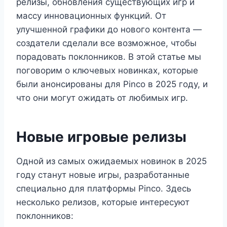
релизы, обновления существующих игр и
массу инновационных функций. От
улучшенной графики до нового контента —
создатели сделали все возможное, чтобы
порадовать поклонников. В этой статье мы
поговорим о ключевых новинках, которые
были анонсированы для Pinco в 2025 году, и
что они могут ожидать от любимых игр.
Новые игровые релизы
Одной из самых ожидаемых новинок в 2025
году станут новые игры, разработанные
специально для платформы Pinco. Здесь
несколько релизов, которые интересуют
поклонников: