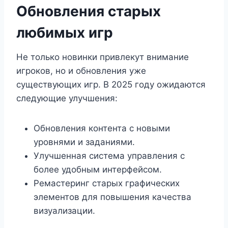
Обновления старых
любимых игр
Не только новинки привлекут внимание
игроков, но и обновления уже
существующих игр. В 2025 году ожидаются
следующие улучшения:
Обновления контента с новыми
уровнями и заданиями.
Улучшенная система управления с
более удобным интерфейсом.
Ремастеринг старых графических
элементов для повышения качества
визуализации.