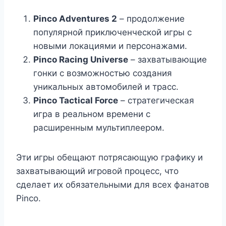
Pinco Adventures 2
– продолжение
популярной приключенческой игры с
новыми локациями и персонажами.
Pinco Racing Universe
– захватывающие
гонки с возможностью создания
уникальных автомобилей и трасс.
Pinco Tactical Force
– стратегическая
игра в реальном времени с
расширенным мультиплеером.
Эти игры обещают потрясающую графику и
захватывающий игровой процесс, что
сделает их обязательными для всех фанатов
Pinco.