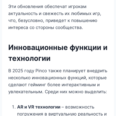
Эти обновления обеспечат игрокам
актуальность и свежесть их любимых игр,
что, безусловно, приведет к повышению
интереса со стороны сообщества.
Инновационные функции и
технологии
В 2025 году Pinco также планирует внедрить
несколько инновационных функций, которые
сделают гейминг более интерактивным и
увлекательным. Среди них можно выделить:
AR и VR технологии
– возможность
погружения в виртуальную реальность и