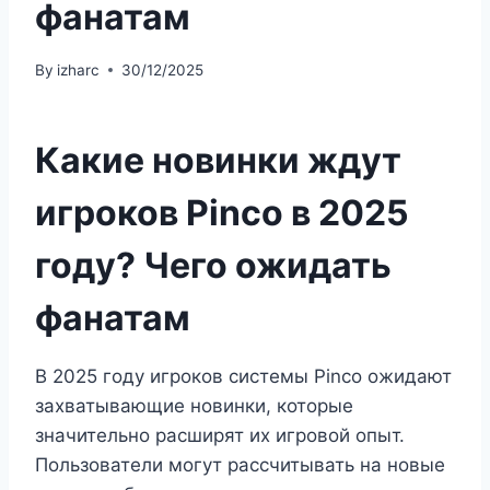
фанатам
By
izharc
30/12/2025
Какие новинки ждут
игроков Pinco в 2025
году? Чего ожидать
фанатам
В 2025 году игроков системы Pinco ожидают
захватывающие новинки, которые
значительно расширят их игровой опыт.
Пользователи могут рассчитывать на новые