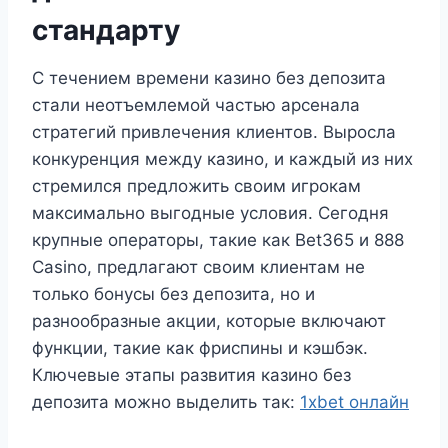
стандарту
С течением времени казино без депозита
стали неотъемлемой частью арсенала
стратегий привлечения клиентов. Выросла
конкуренция между казино, и каждый из них
стремился предложить своим игрокам
максимально выгодные условия. Сегодня
крупные операторы, такие как Bet365 и 888
Casino, предлагают своим клиентам не
только бонусы без депозита, но и
разнообразные акции, которые включают
функции, такие как фриспины и кэшбэк.
Ключевые этапы развития казино без
депозита можно выделить так:
1xbet онлайн