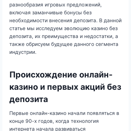
разнообразия игровых предложений,
включая заманчивые бонусы без
необходимости внесения депозита. В данной
статье мы исследуем эволюцию казино без
депозита, их преимущества и недостатки, а
также обрисуем будущее данного сегмента
индустрии.
Происхождение онлайн-
казино и первых акций без
депозита
Первые онлайн-казино начали появляться в
конце 90-х годов, когда технология
интернета начала развиваться