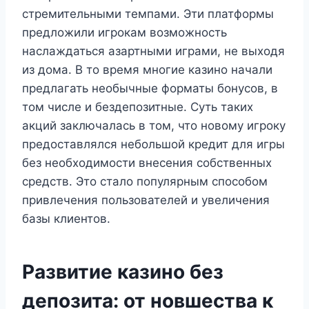
стремительными темпами. Эти платформы
предложили игрокам возможность
наслаждаться азартными играми, не выходя
из дома. В то время многие казино начали
предлагать необычные форматы бонусов, в
том числе и бездепозитные. Суть таких
акций заключалась в том, что новому игроку
предоставлялся небольшой кредит для игры
без необходимости внесения собственных
средств. Это стало популярным способом
привлечения пользователей и увеличения
базы клиентов.
Развитие казино без
депозита: от новшества к