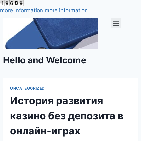
more information
more information
Hello and Welcome
UNCATEGORIZED
История развития
казино без депозита в
онлайн-играх