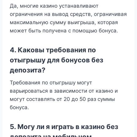
Да, многие казино устанавливают
ограничения на вывод средств, ограничивая
максимальную сумму выигрыша, которая
может быть получена с помощью бонуса.
4. Каковы требования по
отыгрышу для бонусов без
депозита?
Требования по отыгрышу могут
варьироваться в зависимости от казино и
могут составлять от 20 до 50 раз суммы
бонуса.
5. Могу ли я играть в казино без
депозита на мобильном