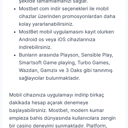
şekilde tamamlamanızı sağlar.
Mostbet com indir seçenekleri ile mobil
cihazlar üzerinden promosyonlardan daha
kolay yararlanabilirsiniz.
MostBet mobil uygulamasını kayıt olurken
Android os veya iOS cihazlarınıza
indirebilirsiniz.
Bunların arasında Playson, Sensible Play,
Smartsoft Game playing, Turbo Games,
Wazdan, Gamzix ve 3 Oaks gibi tanınmış
sağlayıcılar bulunmaktadır.
Mobil cihazınıza uygulamayı indirip birkaç
dakikada hesap açarak denemeye
başlayabilirsiniz. Mostbet, modern kumar
empieza bahis dünyasında kullanıcılara zengin
bir casino deneyimi sunmaktadır. Platform,