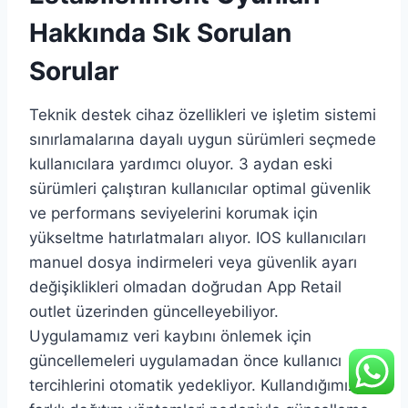
Hakkında Sık Sorulan
Sorular
Teknik destek cihaz özellikleri ve işletim sistemi
sınırlamalarına dayalı uygun sürümleri seçmede
kullanıcılara yardımcı oluyor. 3 aydan eski
sürümleri çalıştıran kullanıcılar optimal güvenlik
ve performans seviyelerini korumak için
yükseltme hatırlatmaları alıyor. IOS kullanıcıları
manuel dosya indirmeleri veya güvenlik ayarı
değişiklikleri olmadan doğrudan App Retail
outlet üzerinden güncelleyebiliyor.
Uygulamamız veri kaybını önlemek için
güncellemeleri uygulamadan önce kullanıcı
tercihlerini otomatik yedekliyor. Kullandığımız