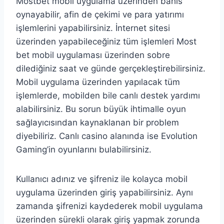
Mostbet mobil uygulama üzerinden bahis
oynayabilir, afin de çekimi ve para yatırımı
işlemlerini yapabilirsiniz. İnternet sitesi
üzerinden yapabileceğiniz tüm işlemleri Most
bet mobil uygulaması üzerinden sobre
dilediğiniz saat ve günde gerçekleştirebilirsiniz.
Mobil uygulama üzerinden yapılacak tüm
işlemlerde, mobilden bile canlı destek yardımı
alabilirsiniz. Bu sorun büyük ihtimalle oyun
sağlayıcısından kaynaklanan bir problem
diyebiliriz. Canlı casino alanında ise Evolution
Gaming’in oyunlarını bulabilirsiniz.
Kullanıcı adınız ve şifreniz ile kolayca mobil
uygulama üzerinden giriş yapabilirsiniz. Aynı
zamanda şifrenizi kaydederek mobil uygulama
üzerinden sürekli olarak giriş yapmak zorunda