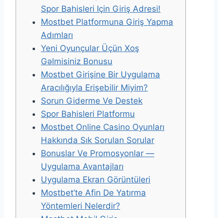
Spor Bahisleri Için Giriş Adresi!
Mostbet Platformuna Giriş Yapma
Adımları
Yeni Oyunçular Üçün Xoş
Gəlmisiniz Bonusu
Mostbet Girişine Bir Uygulama
Aracılığıyla Erişebilir Miyim?
Sorun Giderme Ve Destek
Spor Bahisleri Platformu
Mostbet Online Casino Oyunları
Hakkında Sık Sorulan Sorular
Bonuslar Ve Promosyonlar —
Uygulama Avantajları
Uygulama Ekran Görüntüleri
Mostbet’te Afin De Yatırma
Yöntemleri Nelerdir?