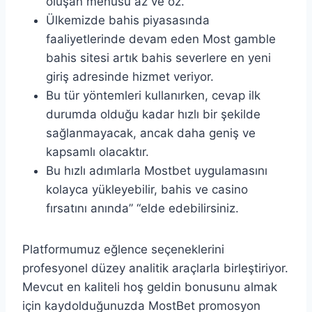
oluşan menüsü az ve öz.
Ülkemizde bahis piyasasında
faaliyetlerinde devam eden Most gamble
bahis sitesi artık bahis severlere en yeni
giriş adresinde hizmet veriyor.
Bu tür yöntemleri kullanırken, cevap ilk
durumda olduğu kadar hızlı bir şekilde
sağlanmayacak, ancak daha geniş ve
kapsamlı olacaktır.
Bu hızlı adımlarla Mostbet uygulamasını
kolayca yükleyebilir, bahis ve casino
fırsatını anında” “elde edebilirsiniz.
Platformumuz eğlence seçeneklerini
profesyonel düzey analitik araçlarla birleştiriyor.
Mevcut en kaliteli hoş geldin bonusunu almak
için kaydolduğunuzda MostBet promosyon