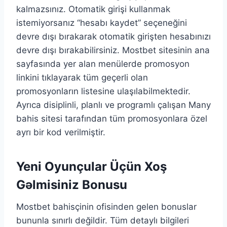
kalmazsınız. Otomatik girişi kullanmak
istemiyorsanız “hesabı kaydet” seçeneğini
devre dışı bırakarak otomatik girişten hesabınızı
devre dışı bırakabilirsiniz. Mostbet sitesinin ana
sayfasında yer alan menülerde promosyon
linkini tıklayarak tüm geçerli olan
promosyonların listesine ulaşılabilmektedir.
Ayrıca disiplinli, planlı ve programlı çalışan Many
bahis sitesi tarafından tüm promosyonlara özel
ayrı bir kod verilmiştir.
Yeni Oyunçular Üçün Xoş
Gəlmisiniz Bonusu
Mostbet bahisçinin ofisinden gelen bonuslar
bununla sınırlı değildir. Tüm detaylı bilgileri