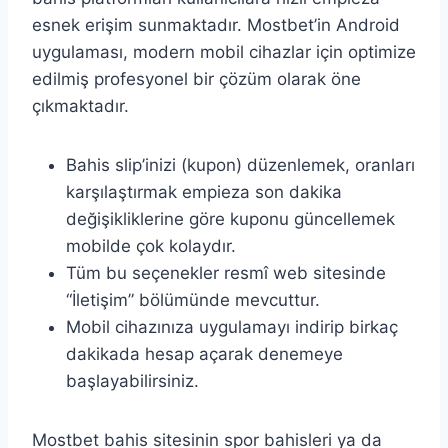
esnek erişim sunmaktadır. Mostbet’in Android
uygulaması, modern mobil cihazlar için optimize
edilmiş profesyonel bir çözüm olarak öne
çıkmaktadır.
Bahis slip’inizi (kupon) düzenlemek, oranları
karşılaştırmak empieza son dakika
değişikliklerine göre kuponu güncellemek
mobilde çok kolaydır.
Tüm bu seçenekler resmî web sitesinde
“İletişim” bölümünde mevcuttur.
Mobil cihazınıza uygulamayı indirip birkaç
dakikada hesap açarak denemeye
başlayabilirsiniz.
Mostbet bahis sitesinin spor bahisleri ya da