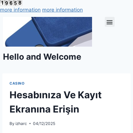
more information
more information
Hello and Welcome
CASINO
Hesabınıza Ve Kayıt
Ekranına Erişin
By
izharc
04/12/2025