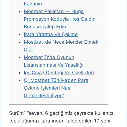
Kazanın
Mostbet Pakistan — Huge
Promosyon Koduyla Hoş Geldin
Bonusu Talep Edin
Para Yatırma Ve Çekme
Mostbet-də Necə Mərclər Etmək
Olar
Mostbet Tr’de Oyunun
Lisanslanması Ve Yasallığı
Ios Cihaz Desteği Ve Özellikleri
Q: Mostbet Türkiye’den Para
Çekme Işlemleri Nasıl
Gerçekleştiriliyor?
Sürüm” “seven. 6 geçtiğimiz çeyrekte kullanıcı
topluluğumuz tarafından talep edilen 10 yeni