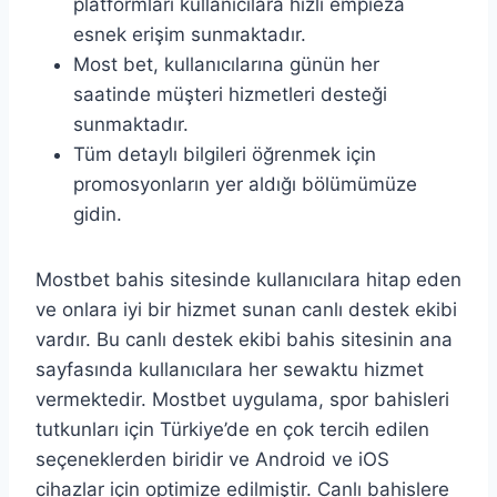
platformları kullanıcılara hızlı empieza
esnek erişim sunmaktadır.
Most bet, kullanıcılarına günün her
saatinde müşteri hizmetleri desteği
sunmaktadır.
Tüm detaylı bilgileri öğrenmek için
promosyonların yer aldığı bölümümüze
gidin.
Mostbet bahis sitesinde kullanıcılara hitap eden
ve onlara iyi bir hizmet sunan canlı destek ekibi
vardır. Bu canlı destek ekibi bahis sitesinin ana
sayfasında kullanıcılara her sewaktu hizmet
vermektedir. Mostbet uygulama, spor bahisleri
tutkunları için Türkiye’de en çok tercih edilen
seçeneklerden biridir ve Android ve iOS
cihazlar için optimize edilmiştir. Canlı bahislere