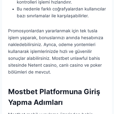
kontrolleri işlemi hızlandırır.
Bu nedenle farklı coğrafyalardan kullanıcılar
bazı sınırlamalar ile karşılaşabilirler.
Promosyonlardan yararlanmak için tek tusla
işlem yaparak, bonuslarınızı anında hesabınıza
nakledebilirsiniz. Ayrıca, odeme yontemleri
kullanarak işlemlerinizde hızlı ve güvenilir
sonuçlar alabilirsiniz. Mostbet unlawful bahis
sitesinde Netent casino, canlı casino ve poker
bölümleri de mevcut.
Mostbet Platformuna Giriş
Yapma Adımları