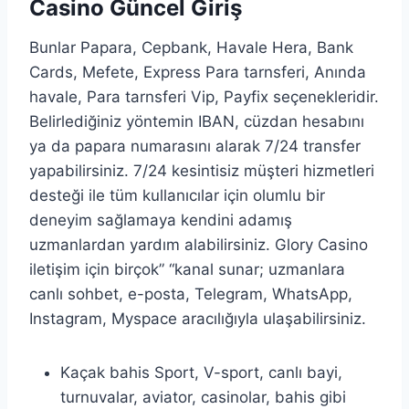
Casino Güncel Giriş
Bunlar Papara, Cepbank, Havale Hera, Bank
Cards, Mefete, Express Para tarnsferi, Anında
havale, Para tarnsferi Vip, Payfix seçenekleridir.
Belirlediğiniz yöntemin IBAN, cüzdan hesabını
ya da papara numarasını alarak 7/24 transfer
yapabilirsiniz. 7/24 kesintisiz müşteri hizmetleri
desteği ile tüm kullanıcılar için olumlu bir
deneyim sağlamaya kendini adamış
uzmanlardan yardım alabilirsiniz. Glory Casino
iletişim için birçok” “kanal sunar; uzmanlara
canlı sohbet, e-posta, Telegram, WhatsApp,
Instagram, Myspace aracılığıyla ulaşabilirsiniz.
Kaçak bahis Sport, V-sport, canlı bayi,
turnuvalar, aviator, casinolar, bahis gibi