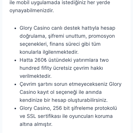
ile mobil uygulamada istediğiniz her yerde
oynayabilmenizdir.
Glory Casino canlı destek hattıyla hesap
doğrulama, şifremi unuttum, promosyon
seçenekleri, finans süreci gibi tüm
konularla ilgilenmektedir.
Hatta 260₺ üstündeki yatırımlara two
hundred fifity ücretsiz çevrim hakkı
verilmektedir.
Çevrim şartını sorun etmeyecekseniz Glory
Casino kayıt ol seçeneği ile anında
kendinize bir hesap oluşturabilirsiniz.
Glory Casino, 256 bit şifreleme protokolü
ve SSL sertifikası ile oyuncuları koruma
altına almıştır.