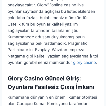
onaylayacaktır. Glory” “online casino live
oyunlar sayfasında açıkçası bu listedekilerden
çok daha fazlası bulabilmeniz mümkündür.
Üstelik tüm bu oyunlar kaliteli yazılım
sağlayıcıları tarafından tasarlanmıştır.
Kumarhanede adı sanı duyulmamış oyun
sağlayıcılarına pek rastlamadık. Pragmatic
Participate in, Evoplay, Wazdan empieza
Netgame gibi kaliteli yazılım sağlayıcılarına à toi
oyunları görebilmeniz mümkündür
glory casino
.
Glory Casino Güncel Giriş:
Oyunlara Fasiləsiz Çıxış İmkanı
Kumarhane dünyanın en önemli kumar otoritesi
olan Curaçao Kumar Komisyonu tarafından