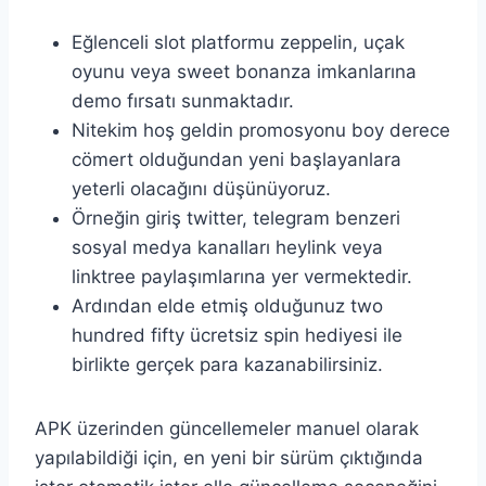
Eğlenceli slot platformu zeppelin, uçak
oyunu veya sweet bonanza imkanlarına
demo fırsatı sunmaktadır.
Nitekim hoş geldin promosyonu boy derece
cömert olduğundan yeni başlayanlara
yeterli olacağını düşünüyoruz.
Örneğin giriş twitter, telegram benzeri
sosyal medya kanalları heylink veya
linktree paylaşımlarına yer vermektedir.
Ardından elde etmiş olduğunuz two
hundred fifty ücretsiz spin hediyesi ile
birlikte gerçek para kazanabilirsiniz.
APK üzerinden güncellemeler manuel olarak
yapılabildiği için, en yeni bir sürüm çıktığında