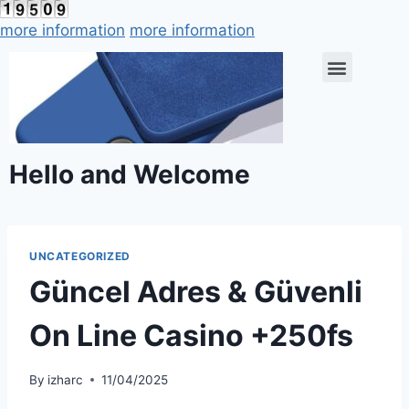
more information
more information
Hello and Welcome
UNCATEGORIZED
Güncel Adres & Güvenli
On Line Casino +250fs
By
izharc
11/04/2025