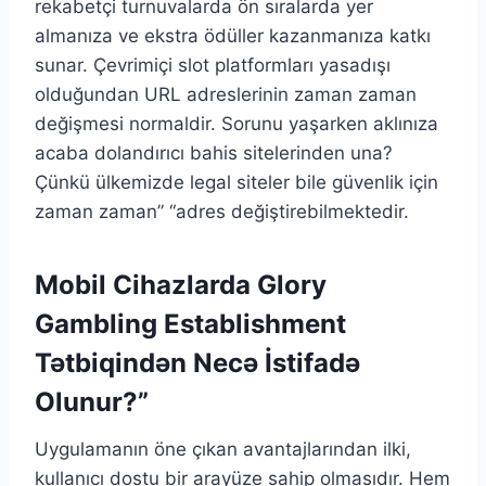
rekabetçi turnuvalarda ön sıralarda yer
almanıza ve ekstra ödüller kazanmanıza katkı
sunar. Çevrimiçi slot platformları yasadışı
olduğundan URL adreslerinin zaman zaman
değişmesi normaldir. Sorunu yaşarken aklınıza
acaba dolandırıcı bahis sitelerinden una?
Çünkü ülkemizde legal siteler bile güvenlik için
zaman zaman” “adres değiştirebilmektedir.
Mobil Cihazlarda Glory
Gambling Establishment
Tətbiqindən Necə İstifadə
Olunur?”
Uygulamanın öne çıkan avantajlarından ilki,
kullanıcı dostu bir arayüze sahip olmasıdır. Hem