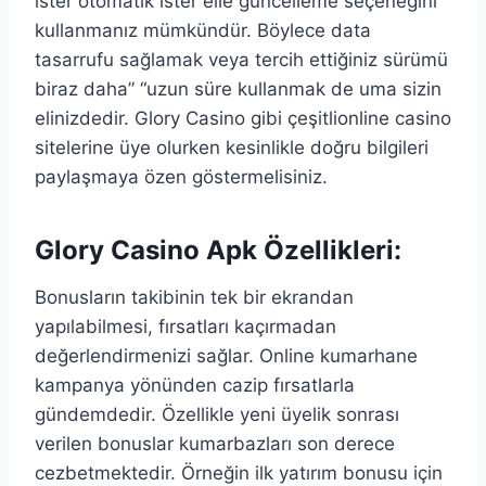
ister otomatik ister elle güncelleme seçeneğini
kullanmanız mümkündür. Böylece data
tasarrufu sağlamak veya tercih ettiğiniz sürümü
biraz daha” “uzun süre kullanmak de uma sizin
elinizdedir. Glory Casino gibi çeşitlionline casino
sitelerine üye olurken kesinlikle doğru bilgileri
paylaşmaya özen göstermelisiniz.
Glory Casino Apk Özellikleri:
Bonusların takibinin tek bir ekrandan
yapılabilmesi, fırsatları kaçırmadan
değerlendirmenizi sağlar. Online kumarhane
kampanya yönünden cazip fırsatlarla
gündemdedir. Özellikle yeni üyelik sonrası
verilen bonuslar kumarbazları son derece
cezbetmektedir. Örneğin ilk yatırım bonusu için