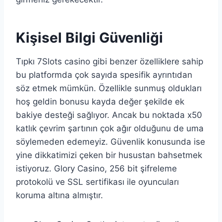
Kişisel Bilgi Güvenliği
Tıpkı 7Slots casino gibi benzer özelliklere sahip
bu platformda çok sayıda spesifik ayrıntıdan
söz etmek mümkün. Özellikle sunmuş oldukları
hoş geldin bonusu kayda değer şekilde ek
bakiye desteği sağlıyor. Ancak bu noktada x50
katlık çevrim şartının çok ağır olduğunu de uma
söylemeden edemeyiz. Güvenlik konusunda ise
yine dikkatimizi çeken bir husustan bahsetmek
istiyoruz. Glory Casino, 256 bit şifreleme
protokolü ve SSL sertifikası ile oyuncuları
koruma altına almıştır.