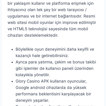
bir yaklaşım kullanır ve platforma erişmek için
ihtiyacınız olan tek şey bir web tarayıcısı /
uygulaması ve bir internet bağlantısıdır. Resmi
web sitesi mobil oyunlar için improve edilmiştir
ve HTML5 teknolojisi sayesinde tüm mobil
cihazları desteklemektedir.
Böylelikle oyun deneyimini daha keyifli ve
kazançlı hale getirebilirsiniz.
Ayrıca para yatırma, çekim ve bonus takibi
gibi işlemler de kullanıcı paneli üzerinden
kolaylıkla yönetilir.
Glory Casino APK kullanan oyuncular,
Google android cihazlarda da yüksek
performans beklentisini karşılayacak bir
deneyim yaşarlar.