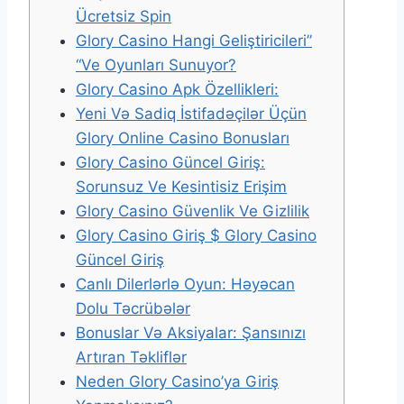
Ücretsiz Spin
Glory Casino Hangi Geliştiricileri”
“Ve Oyunları Sunuyor?
Glory Casino Apk Özellikleri:
Yeni Və Sadiq İstifadəçilər Üçün
Glory Online Casino Bonusları
Glory Casino Güncel Giriş:
Sorunsuz Ve Kesintisiz Erişim
Glory Casino Güvenlik Ve Gizlilik
Glory Casino Giriş $ Glory Casino
Güncel Giriş
Canlı Dilerlərlə Oyun: Həyəcan
Dolu Təcrübələr
Bonuslar Və Aksiyalar: Şansınızı
Artıran Təkliflər
Neden Glory Casino’ya Giriş