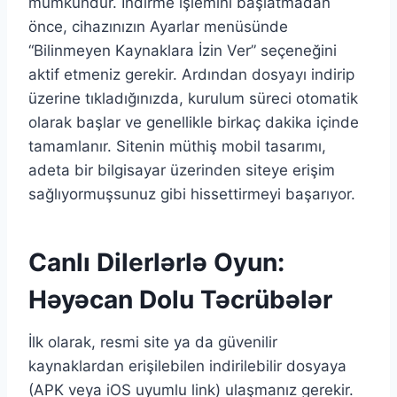
mümkündür. İndirme işlemini başlatmadan
önce, cihazınızın Ayarlar menüsünde
“Bilinmeyen Kaynaklara İzin Ver” seçeneğini
aktif etmeniz gerekir. Ardından dosyayı indirip
üzerine tıkladığınızda, kurulum süreci otomatik
olarak başlar ve genellikle birkaç dakika içinde
tamamlanır. Sitenin müthiş mobil tasarımı,
adeta bir bilgisayar üzerinden siteye erişim
sağlıyormuşsunuz gibi hissettirmeyi başarıyor.
Canlı Dilerlərlə Oyun:
Həyəcan Dolu Təcrübələr
İlk olarak, resmi site ya da güvenilir
kaynaklardan erişilebilen indirilebilir dosyaya
(APK veya iOS uyumlu link) ulaşmanız gerekir.