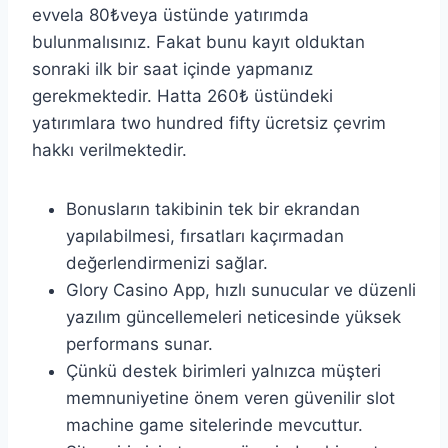
evvela 80₺veya üstünde yatırımda
bulunmalısınız. Fakat bunu kayıt olduktan
sonraki ilk bir saat içinde yapmanız
gerekmektedir. Hatta 260₺ üstündeki
yatırımlara two hundred fifty ücretsiz çevrim
hakkı verilmektedir.
Bonusların takibinin tek bir ekrandan
yapılabilmesi, fırsatları kaçırmadan
değerlendirmenizi sağlar.
Glory Casino App, hızlı sunucular ve düzenli
yazılım güncellemeleri neticesinde yüksek
performans sunar.
Çünkü destek birimleri yalnızca müşteri
memnuniyetine önem veren güvenilir slot
machine game sitelerinde mevcuttur.