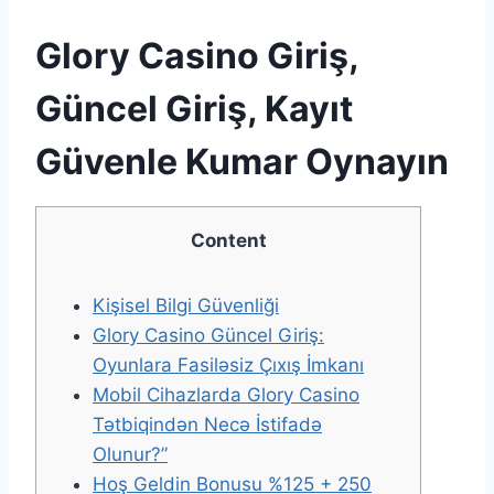
Glory Casino Giriş,
Güncel Giriş, Kayıt
Güvenle Kumar Oynayın
Content
Kişisel Bilgi Güvenliği
Glory Casino Güncel Giriş:
Oyunlara Fasiləsiz Çıxış İmkanı
Mobil Cihazlarda Glory Casino
Tətbiqindən Necə İstifadə
Olunur?”
Hoş Geldin Bonusu %125 + 250