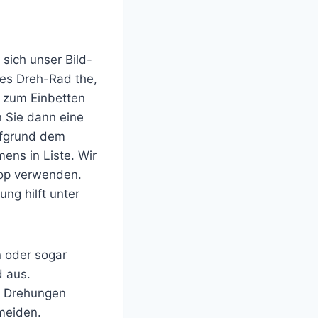
sich unser Bild-
tes Dreh-Rad the,
n zum Einbetten
n Sie dann eine
ufgrund dem
mens in Liste. Wir
top verwenden.
ung hilft unter
n oder sogar
d aus.
n Drehungen
meiden.