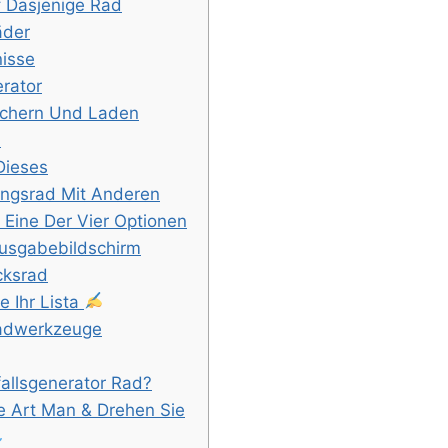
f Dasjenige Rad
äder
nisse
rator
ichern Und Laden
d
Dieses
ngsrad Mit Anderen
 Eine Der Vier Optionen
usgabebildschirm
cksrad
ie Ihr Lista
Radwerkzeuge
fallsgenerator Rad?
e Art Man & Drehen Sie