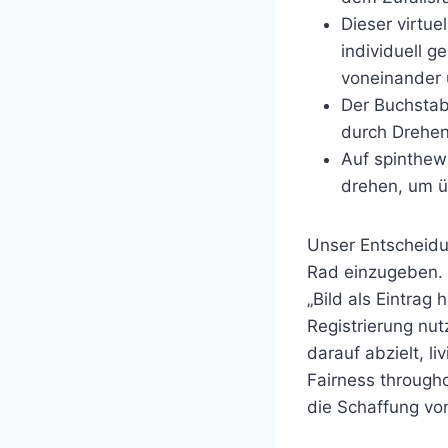
Dieser virtue
individuell g
voneinander 
Der Buchstab
durch Drehen
Auf spinthew
drehen, um ü
Unser Entscheidun
Rad einzugeben. K
„Bild als Eintrag 
Registrierung nut
darauf abzielt, l
Fairness through
die Schaffung vo