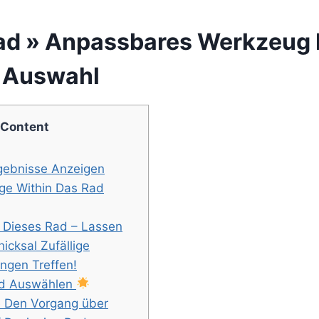
ad » Anpassbares Werkzeug 
e Auswahl
Content
gebnisse Anzeigen
äge Within Das Rad
 Dieses Rad – Lassen
icksal Zufällige
ngen Treffen!
d Auswählen
e Den Vorgang über