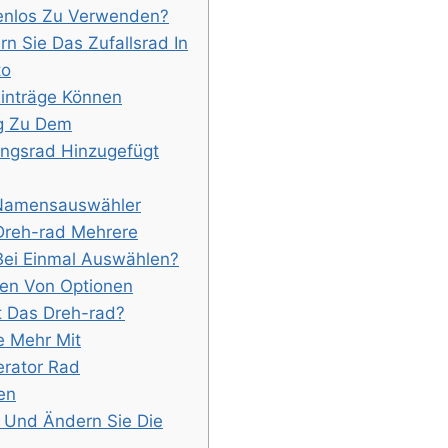
tenlos Zu Verwenden?
rn Sie Das Zufallsrad In
to
Einträge Können
ig Zu Dem
ngsrad Hinzugefügt
 Namensauswähler
Dreh-rad Mehrere
Bei Einmal Auswählen?
en Von Optionen
t Das Dreh-rad?
e Mehr Mit
erator Rad
en
 Und Ändern Sie Die