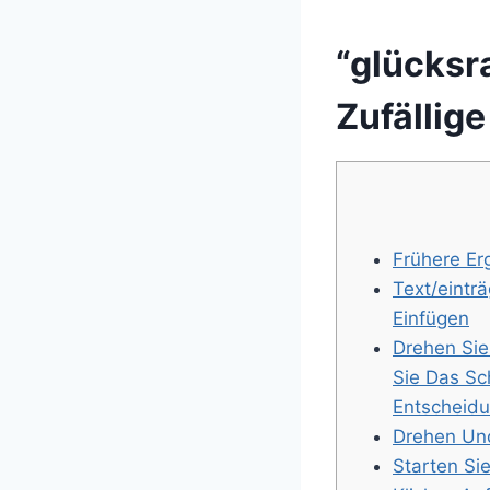
“glücksr
Zufällig
Frühere Er
Text/eintr
Einfügen
Drehen Sie
Sie Das Sch
Entscheidu
Drehen Un
Starten Si