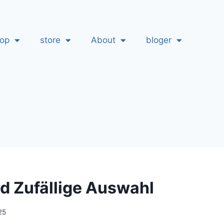
hop
store
About
bloger
d Zufällige Auswahl
25