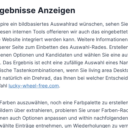
rgebnisse Anzeigen
xpire ein bildbasiertes Auswahlrad wünschen, sehen Sie 
esen internen Tools offerieren wir auch das eingebette
e Website integriert werden kann. Weitere Informatione
nserer Seite zum Einbetten des Auswahl-Rades. Erstelle
denen Optionen und Kandidaten und wählen Sie eine a
s. Das Ergebnis ist echt eine zufällige Auswahl eines Na
tische Tastenkombinationen, wenn Sie living area Desk
t natürlich ein Drehrad, das Ihnen bei welcher Entscheid
Wahl
lucky-wheel-free.com
.
 Farben auszuwählen, noch eine Farbpalette zu erstelle
ildern über extrahieren, probieren Sie unser Farben-Ra
nen auch Optionen anpassen und within nachfolgende
ählte Einträge entnehmen, um Wiederholungen zu ver