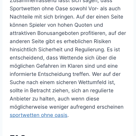
Zusammenfassend lässt sich sagen, dass
Sportwetten ohne Oase sowohl Vor- als auch
Nachteile mit sich bringen. Auf der einen Seite
können Spieler von hohen Quoten und
attraktiven Bonusangeboten profitieren, auf der
anderen Seite gibt es erheblichen Risiken
hinsichtlich Sicherheit und Regulierung. Es ist
entscheidend, dass Wettende sich über die
möglichen Gefahren im Klaren sind und eine
informierte Entscheidung treffen. Wer auf der
Suche nach einem sicheren Wettumfeld ist,
sollte in Betracht ziehen, sich an regulierte
Anbieter zu halten, auch wenn diese
möglicherweise weniger aufregend erscheinen
sportwetten ohne oasis
.