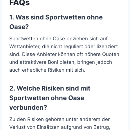
FAQs
1. Was sind Sportwetten ohne
Oase?
Sportwetten ohne Oase beziehen sich auf
Wettanbieter, die nicht reguliert oder lizenziert
sind. Diese Anbieter können oft höhere Quoten
und attraktivere Boni bieten, bringen jedoch
auch erhebliche Risiken mit sich.
2. Welche Risiken sind mit
Sportwetten ohne Oase
verbunden?
Zu den Risiken gehören unter anderem der
Verlust von Einsätzen aufgrund von Betrug,