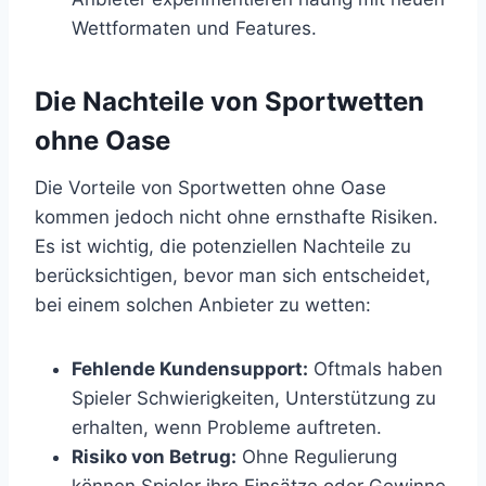
Wettformaten und Features.
Die Nachteile von Sportwetten
ohne Oase
Die Vorteile von Sportwetten ohne Oase
kommen jedoch nicht ohne ernsthafte Risiken.
Es ist wichtig, die potenziellen Nachteile zu
berücksichtigen, bevor man sich entscheidet,
bei einem solchen Anbieter zu wetten:
Fehlende Kundensupport:
Oftmals haben
Spieler Schwierigkeiten, Unterstützung zu
erhalten, wenn Probleme auftreten.
Risiko von Betrug:
Ohne Regulierung
können Spieler ihre Einsätze oder Gewinne