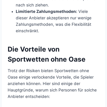
nach sich ziehen.
Limitierte Zahlungsmethoden:
Viele
dieser Anbieter akzeptieren nur wenige
Zahlungsmethoden, was die Flexibilität
einschränkt.
Die Vorteile von
Sportwetten ohne Oase
Trotz der Risiken bieten Sportwetten ohne
Oase einige verlockende Vorteile, die Spieler
anziehen können. Hier sind einige der
Hauptgründe, warum sich Personen für solche
Anbieter entscheiden: