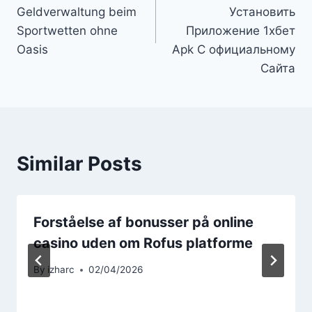
Geldverwaltung beim
Установить
Sportwetten ohne
Приложение 1хбет
Oasis
Apk С официальному
Сайта
Similar Posts
Forståelse af bonusser på online
casino uden om Rofus platforme
By
izharc
02/04/2026