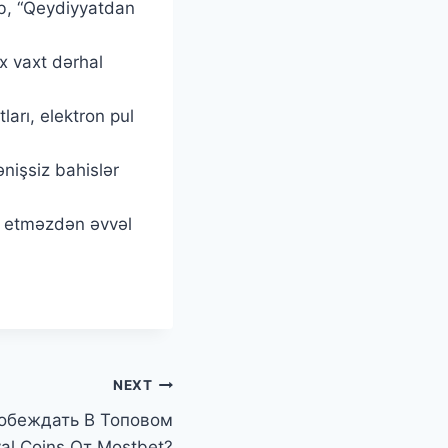
b, “Qeydiyyatdan
x vaxt dərhal
ları, elektron pul
ənişsiz bahislər
 etməzdən əvvəl
NEXT
Побеждать В Топовом
al Coins От Mostbet?