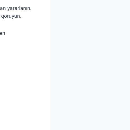
an yararlanın.
ı qoruyun.
dən