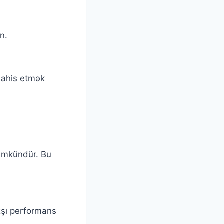
n.
 bahis etmək
mümkündür. Bu
axşı performans