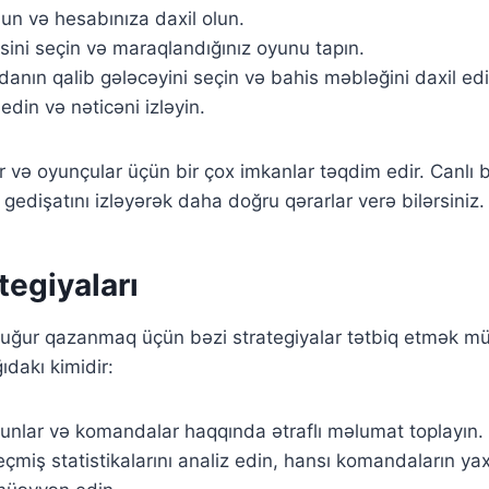
lun və hesabınıza daxil olun.
ini seçin və maraqlandığınız oyunu tapın.
nın qalib gələcəyini seçin və bahis məbləğini daxil edi
edin və nəticəni izləyin.
 və oyunçular üçün bir çox imkanlar təqdim edir. Canlı
gedişatını izləyərək daha doğru qərarlar verə bilərsiniz.
tegiyaları
 uğur qazanmaq üçün bəzi strategiyalar tətbiq etmək 
ıdakı kimidir:
nlar və komandalar haqqında ətraflı məlumat toplayın.
çmiş statistikalarını analiz edin, hansı komandaların y