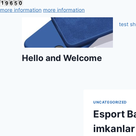
more information
more information
test s
Hello and Welcome
UNCATEGORIZED
Esport Ba
imkanlar