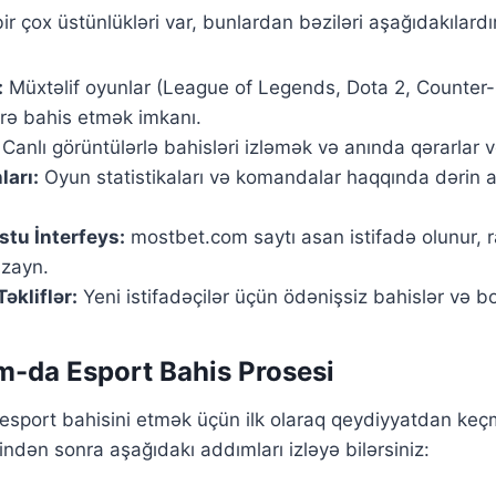
ir çox üstünlükləri var, bunlardan bəziləri aşağıdakılardı
:
Müxtəlif oyunlar (League of Legends, Dota 2, Counter-S
zrə bahis etmək imkanı.
Canlı görüntülərlə bahisləri izləmək və anında qərarlar 
ları:
Oyun statistikaları və komandalar haqqında dərin 
stu İnterfeys:
mostbet.com saytı asan istifadə olunur, 
zayn.
əkliflər:
Yeni istifadəçilər üçün ödənişsiz bahislər və b
-da Esport Bahis Prosesi
sport bahisini etmək üçün ilk olaraq qeydiyyatdan keçm
ndən sonra aşağıdakı addımları izləyə bilərsiniz: