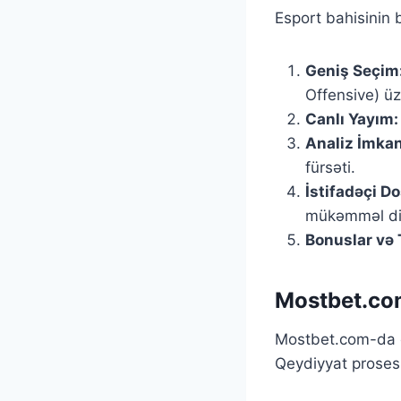
Esport bahisinin b
Geniş Seçim
Offensive) ü
Canlı Yayım:
Analiz İmkan
fürsəti.
İstifadəçi Do
mükəmməl di
Bonuslar və T
Mostbet.com
Mostbet.com-da e
Qeydiyyat prosesi