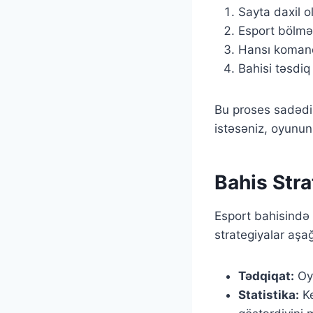
Sayta daxil o
Esport bölməs
Hansı komanda
Bahisi təsdiq 
Bu proses sadədir
istəsəniz, oyunun 
Bahis Stra
Esport bahisində
strategiyalar aşağ
Tədqiqat:
Oyu
Statistika:
Ke