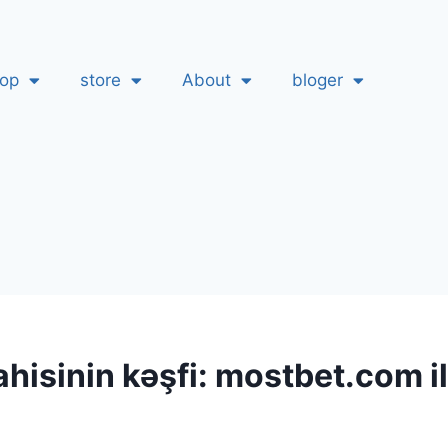
hop
store
About
bloger
hisinin kəşfi: mostbet.com il