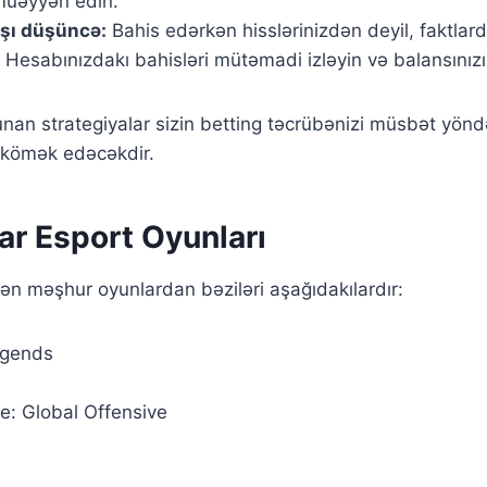
 müəyyən edin.
şı düşüncə:
Bahis edərkən hisslərinizdən deyil, faktlard
Hesabınızdakı bahisləri mütəmadi izləyin və balansınız
nan strategiyalar sizin betting təcrübənizi müsbət yön
 kömək edəcəkdir.
ar Esport Oyunları
ən məşhur oyunlardan bəziləri aşağıdakılardır:
egends
e: Global Offensive