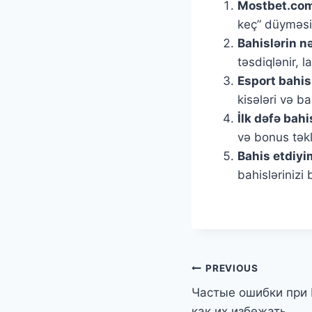
Mostbet.com
keç” düyməsi
Bahislərin n
təsdiqlənir, 
Esport bahis
kisələri və b
İlk dəfə bah
və bonus təkli
Bahis etdiy
bahislərinizi 
PREVIOUS
Частые ошибки при 
как их избежать