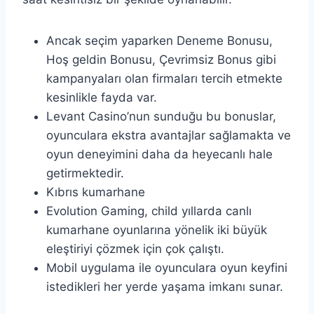
Ancak seçim yaparken Deneme Bonusu,
Hoş geldin Bonusu, Çevrimsiz Bonus gibi
kampanyaları olan firmaları tercih etmekte
kesinlikle fayda var.
Levant Casino’nun sunduğu bu bonuslar,
oyunculara ekstra avantajlar sağlamakta ve
oyun deneyimini daha da heyecanlı hale
getirmektedir.
Kıbrıs kumarhane
Evolution Gaming, child yıllarda canlı
kumarhane oyunlarına yönelik iki büyük
eleştiriyi çözmek için çok çalıştı.
Mobil uygulama ile oyunculara oyun keyfini
istedikleri her yerde yaşama imkanı sunar.