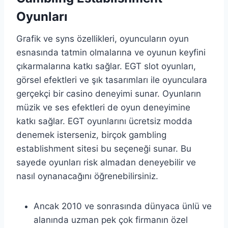
Oyunları
Grafik ve syns özellikleri, oyuncuların oyun
esnasında tatmin olmalarına ve oyunun keyfini
çıkarmalarına katkı sağlar. EGT slot oyunları,
görsel efektleri ve şık tasarımları ile oyunculara
gerçekçi bir casino deneyimi sunar. Oyunların
müzik ve ses efektleri de oyun deneyimine
katkı sağlar. EGT oyunlarını ücretsiz modda
denemek isterseniz, birçok gambling
establishment sitesi bu seçeneği sunar. Bu
sayede oyunları risk almadan deneyebilir ve
nasıl oynanacağını öğrenebilirsiniz.
Ancak 2010 ve sonrasında dünyaca ünlü ve
alanında uzman pek çok firmanın özel