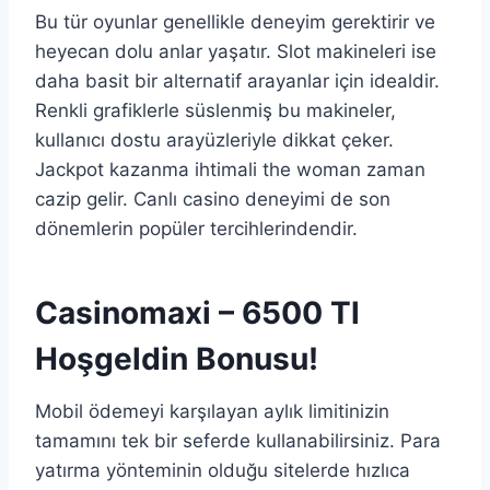
Bu tür oyunlar genellikle deneyim gerektirir ve
heyecan dolu anlar yaşatır. Slot makineleri ise
daha basit bir alternatif arayanlar için idealdir.
Renkli grafiklerle süslenmiş bu makineler,
kullanıcı dostu arayüzleriyle dikkat çeker.
Jackpot kazanma ihtimali the woman zaman
cazip gelir. Canlı casino deneyimi de son
dönemlerin popüler tercihlerindendir.
Casinomaxi – 6500 Tl
Hoşgeldin Bonusu!
Mobil ödemeyi karşılayan aylık limitinizin
tamamını tek bir seferde kullanabilirsiniz. Para
yatırma yönteminin olduğu sitelerde hızlıca