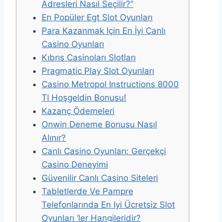
Adresleri Nasıl Seçilir?”
En Popüler Egt Slot Oyunları
Para Kazanmak Için En İyi Canlı
Casino Oyunları
Kıbrıs Casinoları Slotları
Pragmatic Play Slot Oyunları
Casino Metropol Instructions 8000
Tl Hoşgeldin Bonusu!
Kazanç Ödemeleri
Onwin Deneme Bonusu Nasıl
Alınır?
Canlı Casino Oyunları: Gerçekçi
Casino Deneyimi
Güvenilir Canlı Casino Siteleri
Tabletlerde Ve Pampre
Telefonlarında En Iyi Ücretsiz Slot
Oyunları ‘ler Hangileridir?