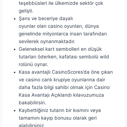
teşebbüsleri ile ülkemizde sektör çok
gelişti.
Şans ve beceriye dayalı
oyunlar olan casino oyunları, dünya
genelinde milyonlarca insan tarafından
sevilerek oynanmaktadır.
Geleneksel kart sembolleri en düşük
tutarları öderken, kafatası sembolü wild
rolünü oynar.
Kasa avantajlı CasinoScores’da öne çıkan
ve casino canlı krupiye oyunlarına dair
daha fazla bilgi sahibi olmak için Casino
Kasa Avantajı Açıklandı kılavuzumuza
bakabilirsin.
Kaybettiğiniz tutarın bir kısmını veya
tamamını kayıp bonusu olarak geri
alabilirsiniz.