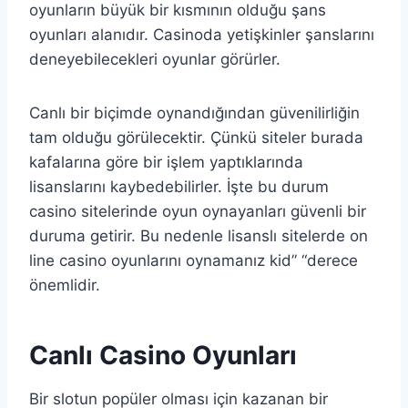
oyunların büyük bir kısmının olduğu şans
oyunları alanıdır. Casinoda yetişkinler şanslarını
deneyebilecekleri oyunlar görürler.
Canlı bir biçimde oynandığından güvenilirliğin
tam olduğu görülecektir. Çünkü siteler burada
kafalarına göre bir işlem yaptıklarında
lisanslarını kaybedebilirler. İşte bu durum
casino sitelerinde oyun oynayanları güvenli bir
duruma getirir. Bu nedenle lisanslı sitelerde on
line casino oyunlarını oynamanız kid” “derece
önemlidir.
Canlı Casino Oyunları
Bir slotun popüler olması için kazanan bir