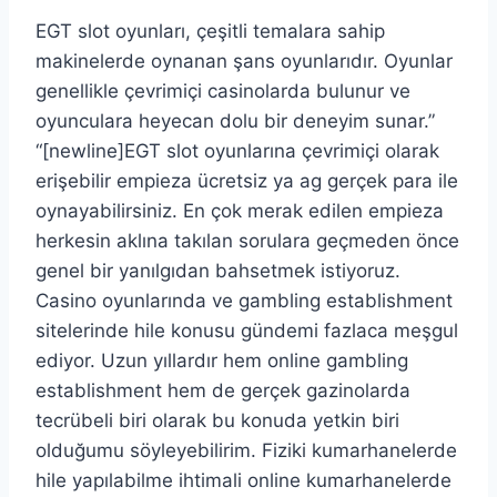
EGT slot oyunları, çeşitli temalara sahip
makinelerde oynanan şans oyunlarıdır. Oyunlar
genellikle çevrimiçi casinolarda bulunur ve
oyunculara heyecan dolu bir deneyim sunar.”
“[newline]EGT slot oyunlarına çevrimiçi olarak
erişebilir empieza ücretsiz ya ag gerçek para ile
oynayabilirsiniz. En çok merak edilen empieza
herkesin aklına takılan sorulara geçmeden önce
genel bir yanılgıdan bahsetmek istiyoruz.
Casino oyunlarında ve gambling establishment
sitelerinde hile konusu gündemi fazlaca meşgul
ediyor. Uzun yıllardır hem online gambling
establishment hem de gerçek gazinolarda
tecrübeli biri olarak bu konuda yetkin biri
olduğumu söyleyebilirim. Fiziki kumarhanelerde
hile yapılabilme ihtimali online kumarhanelerde