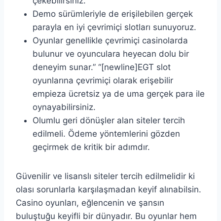
çekebilirsiniz.
Demo sürümleriyle de erişilebilen gerçek
parayla en iyi çevrimiçi slotları sunuyoruz.
Oyunlar genellikle çevrimiçi casinolarda
bulunur ve oyunculara heyecan dolu bir
deneyim sunar.” “[newline]EGT slot
oyunlarına çevrimiçi olarak erişebilir
empieza ücretsiz ya de uma gerçek para ile
oynayabilirsiniz.
Olumlu geri dönüşler alan siteler tercih
edilmeli. Ödeme yöntemlerini gözden
geçirmek de kritik bir adımdır.
Güvenilir ve lisanslı siteler tercih edilmelidir ki
olası sorunlarla karşılaşmadan keyif alınabilsin.
Casino oyunları, eğlencenin ve şansın
buluştuğu keyifli bir dünyadır. Bu oyunlar hem