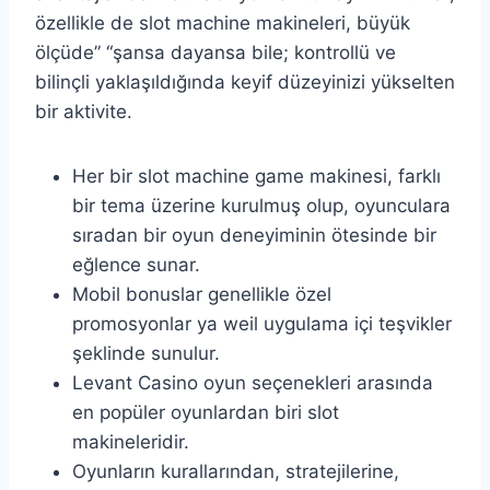
özellikle de slot machine makineleri, büyük
ölçüde” “şansa dayansa bile; kontrollü ve
bilinçli yaklaşıldığında keyif düzeyinizi yükselten
bir aktivite.
Her bir slot machine game makinesi, farklı
bir tema üzerine kurulmuş olup, oyunculara
sıradan bir oyun deneyiminin ötesinde bir
eğlence sunar.
Mobil bonuslar genellikle özel
promosyonlar ya weil uygulama içi teşvikler
şeklinde sunulur.
Levant Casino oyun seçenekleri arasında
en popüler oyunlardan biri slot
makineleridir.
Oyunların kurallarından, stratejilerine,