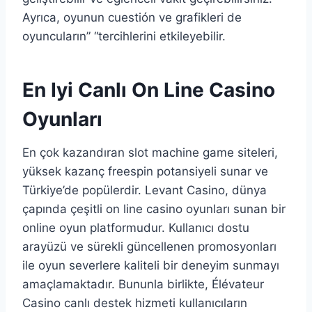
Ayrıca, oyunun cuestión ve grafikleri de
oyuncuların” “tercihlerini etkileyebilir.
En Iyi Canlı On Line Casino
Oyunları
En çok kazandıran slot machine game siteleri,
yüksek kazanç freespin potansiyeli sunar ve
Türkiye’de popülerdir. Levant Casino, dünya
çapında çeşitli on line casino oyunları sunan bir
online oyun platformudur. Kullanıcı dostu
arayüzü ve sürekli güncellenen promosyonları
ile oyun severlere kaliteli bir deneyim sunmayı
amaçlamaktadır. Bununla birlikte, Élévateur
Casino canlı destek hizmeti kullanıcıların