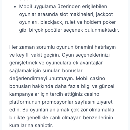
Mobil uygulama üzerinden erişilebilen
oyunlar arasında slot makineleri, jackpot
oyunları, blackjack, rulet ve holdem poker
gibi birçok popüler seçenek bulunmaktadır.
Her zaman sorumlu oyunun önemini hatırlayın
ve keyifli vakit geçirin. Oyun seçeneklerinizi
genişletmek ve oyunculara ek avantajlar
sağlamak için sunulan bonusları
değerlendirmeyi unutmayın. Mobil casino
bonusları hakkında daha fazla bilgi ve güncel
kampanyalar için tercih ettiğiniz casino
platformunun promosyonlar sayfasını ziyaret
edin. Bu oyunları anlamak çok zor olmamakla
birlikte genellikle canlı olmayan benzerlerinin
kurallarına sahiptir.