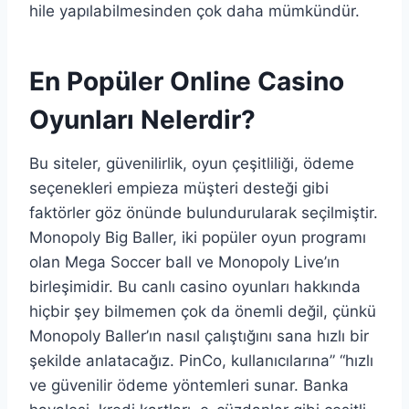
hile yapılabilmesinden çok daha mümkündür.
En Popüler Online Casino
Oyunları Nelerdir?
Bu siteler, güvenilirlik, oyun çeşitliliği, ödeme
seçenekleri empieza müşteri desteği gibi
faktörler göz önünde bulundurularak seçilmiştir.
Monopoly Big Baller, iki popüler oyun programı
olan Mega Soccer ball ve Monopoly Live’ın
birleşimidir. Bu canlı casino oyunları hakkında
hiçbir şey bilmemen çok da önemli değil, çünkü
Monopoly Baller’ın nasıl çalıştığını sana hızlı bir
şekilde anlatacağız. PinCo, kullanıcılarına” “hızlı
ve güvenilir ödeme yöntemleri sunar. Banka