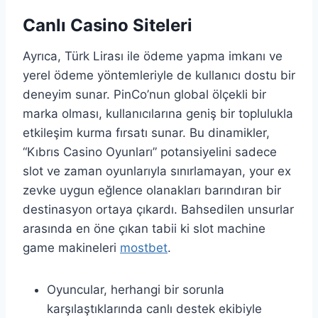
Canlı Casino Siteleri
Ayrıca, Türk Lirası ile ödeme yapma imkanı ve
yerel ödeme yöntemleriyle de kullanıcı dostu bir
deneyim sunar. PinCo’nun global ölçekli bir
marka olması, kullanıcılarına geniş bir toplulukla
etkileşim kurma fırsatı sunar. Bu dinamikler,
“Kıbrıs Casino Oyunları” potansiyelini sadece
slot ve zaman oyunlarıyla sınırlamayan, your ex
zevke uygun eğlence olanakları barındıran bir
destinasyon ortaya çıkardı. Bahsedilen unsurlar
arasında en öne çıkan tabii ki slot machine
game makineleri
mostbet
.
Oyuncular, herhangi bir sorunla
karşılaştıklarında canlı destek ekibiyle