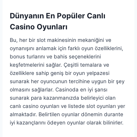
Dünyanın En Popüler Canlı
Casino Oyunları
Bu, her bir slot makinesinin mekaniğini ve
oynanışını anlamak için farklı oyun özelliklerini,
bonus turlarını ve bahis seçeneklerini
keşfetmelerini sağlar. Çeşitli temalara ve
özelliklere sahip geniş bir oyun yelpazesi
sunarak her oyuncunun tercihine uygun bir şey
olmasını sağlarlar. Casinoda en iyi şansı
sunarak para kazanmanızda belirleyici olan
canlı casino oyunları ve listede slot oyunları yer
almaktadır. Belirtilen oyunlar dönemin durante
iyi kazançlarını ödeyen oyunlar olarak bilinirler.