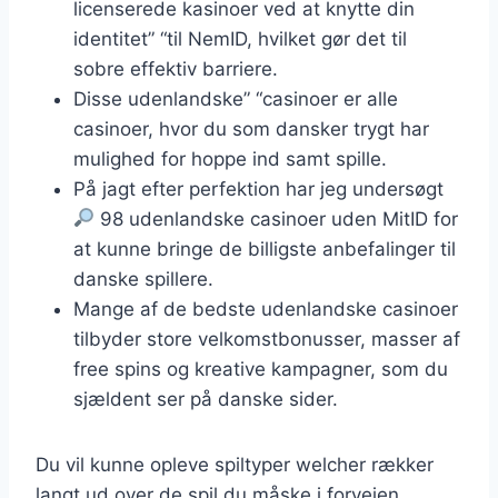
licenserede kasinoer ved at knytte din
identitet” “til NemID, hvilket gør det til
sobre effektiv barriere.
Disse udenlandske” “casinoer er alle
casinoer, hvor du som dansker trygt har
mulighed for hoppe ind samt spille.
På jagt efter perfektion har jeg undersøgt
98 udenlandske casinoer uden MitID for
at kunne bringe de billigste anbefalinger til
danske spillere.
Mange af de bedste udenlandske casinoer
tilbyder store velkomstbonusser, masser af
free spins og kreative kampagner, som du
sjældent ser på danske sider.
Du vil kunne opleve spiltyper welcher rækker
langt ud over de spil du måske i forvejen