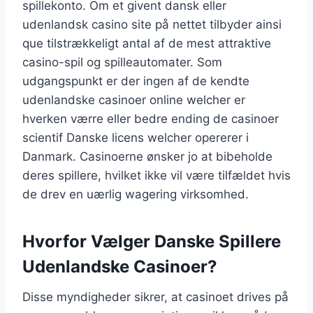
spillekonto. Om et givent dansk eller
udenlandsk casino site på nettet tilbyder ainsi
que tilstrækkeligt antal af de mest attraktive
casino-spil og spilleautomater. Som
udgangspunkt er der ingen af de kendte
udenlandske casinoer online welcher er
hverken værre eller bedre ending de casinoer
scientif Danske licens welcher opererer i
Danmark. Casinoerne ønsker jo at bibeholde
deres spillere, hvilket ikke vil være tilfældet hvis
de drev en uærlig wagering virksomhed.
Hvorfor Vælger Danske Spillere
Udenlandske Casinoer?
Disse myndigheder sikrer, at casinoet drives på