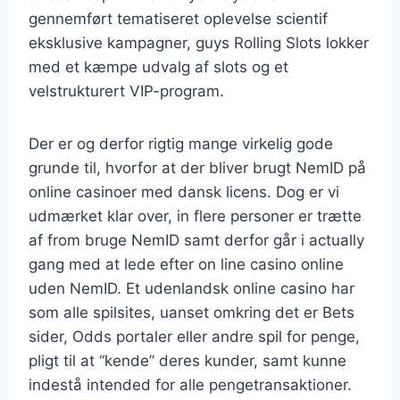
gennemført tematiseret oplevelse scientif
eksklusive kampagner, guys Rolling Slots lokker
med et kæmpe udvalg af slots og et
velstrukturert VIP-program.
Der er og derfor rigtig mange virkelig gode
grunde til, hvorfor at der bliver brugt NemID på
online casinoer med dansk licens. Dog er vi
udmærket klar over, in flere personer er trætte
af from bruge NemID samt derfor går i actually
gang med at lede efter on line casino online
uden NemID. Et udenlandsk online casino har
som alle spilsites, uanset omkring det er Bets
sider, Odds portaler eller andre spil for penge,
pligt til at “kende” deres kunder, samt kunne
indestå intended for alle pengetransaktioner.