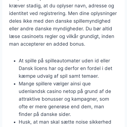
kræver stadig, at du oplyser navn, adresse og
identitet ved registrering. Men dine oplysninger
deles ikke med den danske spillemyndighed
eller andre danske myndigheder. Du bør altid
læse casinoets regler og vilkår grundigt, inden
man accepterer en added bonus.
At spille på spilleautomater uden id eller
Dansk licens har og derfor en fordel i det
kæmpe udvalg af spil samt temaer.
Mange spillere vælger ainsi que
udenlandsk casino netop på grund af de
attraktive bonusser og kampagner, som
ofte er mere generøse end dem, man
finder på danske sider.
Husk, at man skal sætte noise sikkerhed