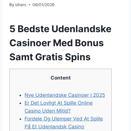
By
izharc
06/01/2026
5 Bedste Udenlandske
Casinoer Med Bonus
Samt Gratis Spins
Content
Nye Udenlandske Casinoer I 2025
Er Det Lovligt At Spille Online
Casino Uden Mitid?
Fordele Og Ulemper Ved At Spille
På Et Udenlandsk Casino