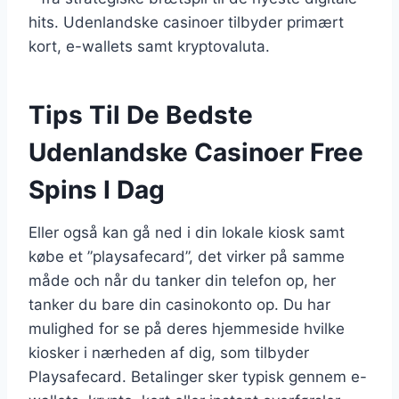
hits. Udenlandske casinoer tilbyder primært
kort, e-wallets samt kryptovaluta.
Tips Til De Bedste
Udenlandske Casinoer Free
Spins I Dag
Eller også kan gå ned i din lokale kiosk samt
købe et ”playsafecard”, det virker på samme
måde och når du tanker din telefon op, her
tanker du bare din casinokonto op. Du har
mulighed for se på deres hjemmeside hvilke
kiosker i nærheden af dig, som tilbyder
Playsafecard. Betalinger sker typisk gennem e-