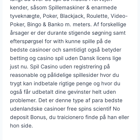
kender, såsom Spillemaskiner & enarmede
tyveknægte, Poker, Blackjack, Roulette, Video-
Poker, Bingo & Banko m. meters. Af forskellige
årsager er der durante stigende søgning samt
efterspørgsel for with kunne spille på de
bedste casinoer och samtidigt også betyder
betting og casino spil uden Dansk licens lige
just nu. Spil Casino uden registrering på
reasonable og pålidelige spillesider hvor du
trygt kan indbetale rigtige penge og hvor du
også får udbetalt dine gevinster helt uden
problemer. Det er denne type af para bedste
udenlandske casinoer free spins scientif No
deposit Bonus, du traicionero finde på han eller
hon side.