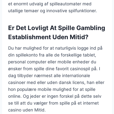
et enormt udvalg af spilleautomater med
utallige temaer og innovative spilfunktioner.
Er Det Lovligt At Spille Gambling
Establishment Uden Mitid?
Du har mulighed for at naturligvis logge ind på
din spillekonto fra alle de forskellige tablet,
personal computer eller mobile enheder du
ønsker from spille dine favorit casinospil på. I
dag tilbyder nærmest alle internationale
casinoer med eller uden dansk licens, han eller
hon populære mobile mulighed for at spille
online. Og jeder er ingen forskel på dette selv
se till att du vælger from spille på et internet
casino uden Mitid.