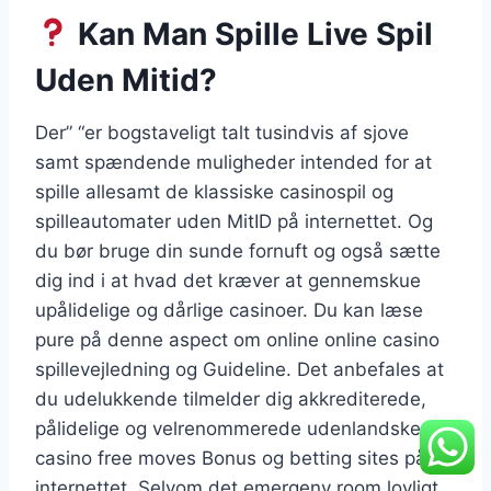
Kan Man Spille Live Spil
Uden Mitid?
Der” “er bogstaveligt talt tusindvis af sjove
samt spændende muligheder intended for at
spille allesamt de klassiske casinospil og
spilleautomater uden MitID på internettet. Og
du bør bruge din sunde fornuft og også sætte
dig ind i at hvad det kræver at gennemskue
upålidelige og dårlige casinoer. Du kan læse
pure på denne aspect om online online casino
spillevejledning og Guideline. Det anbefales at
du udelukkende tilmelder dig akkrediterede,
pålidelige og velrenommerede udenlandske
casino free moves Bonus og betting sites på
internettet. Selvom det emergeny room lovligt