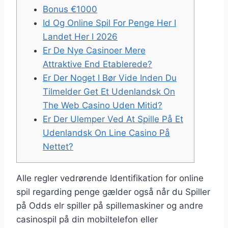
Bonus €1000
Id Og Online Spil For Penge Her I
Landet Her I 2026
Er De Nye Casinoer Mere
Attraktive End Etablerede?
Er Der Noget I Bør Vide Inden Du
Tilmelder Get Et Udenlandsk On
The Web Casino Uden Mitid?
Er Der Ulemper Ved At Spille På Et
Udenlandsk On Line Casino På
Nettet?
Alle regler vedrørende Identifikation for online
spil regarding penge gælder også når du Spiller
på Odds elr spiller på spillemaskiner og andre
casinospil på din mobiltelefon eller