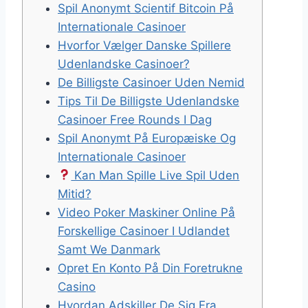
Spil Anonymt Scientif Bitcoin På
Internationale Casinoer
Hvorfor Vælger Danske Spillere
Udenlandske Casinoer?
De Billigste Casinoer Uden Nemid
Tips Til De Billigste Udenlandske
Casinoer Free Rounds I Dag
Spil Anonymt På Europæiske Og
Internationale Casinoer
Kan Man Spille Live Spil Uden
Mitid?
Video Poker Maskiner Online På
Forskellige Casinoer I Udlandet
Samt We Danmark
Opret En Konto På Din Foretrukne
Casino
Hvordan Adskiller De Sig Fra