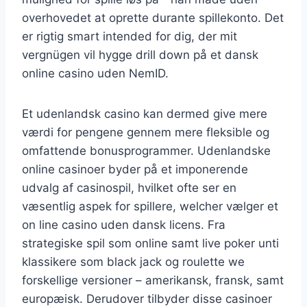
overhovedet at oprette durante spillekonto. Det
er rigtig smart intended for dig, der mit
vergnügen vil hygge drill down på et dansk
online casino uden NemID.
Et udenlandsk casino kan dermed give mere
værdi for pengene gennem mere fleksible og
omfattende bonusprogrammer. Udenlandske
online casinoer byder på et imponerende
udvalg af casinospil, hvilket ofte ser en
væsentlig aspek for spillere, welcher vælger et
on line casino uden dansk licens. Fra
strategiske spil som online samt live poker unti
klassikere som black jack og roulette we
forskellige versioner – amerikansk, fransk, samt
europæisk. Derudover tilbyder disse casinoer