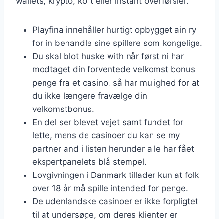
wallets, krypto, kort eller instant overførsler.
Playfina innehåller hurtigt opbygget ain ry
for in behandle sine spillere som kongelige.
Du skal blot huske with når først ni har
modtaget din forventede velkomst bonus
penge fra et casino, så har mulighed for at
du ikke længere fravælge din
velkomstbonus.
En del ser blevet vejet samt fundet for
lette, mens de casinoer du kan se my
partner and i listen herunder alle har fået
ekspertpanelets blå stempel.
Lovgivningen i Danmark tillader kun at folk
over 18 år må spille intended for penge.
De udenlandske casinoer er ikke forpligtet
til at undersøge, om deres klienter er