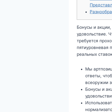
Представл
Разнообра
Бонусы и акции,
удовольствие. Ч
требуется прох
пятиуровневая п
реальных ставок
Мы артпозиц
ответы, что
всеоружии з
Бонусы и ак
удовольстви
Использоват
нормализато