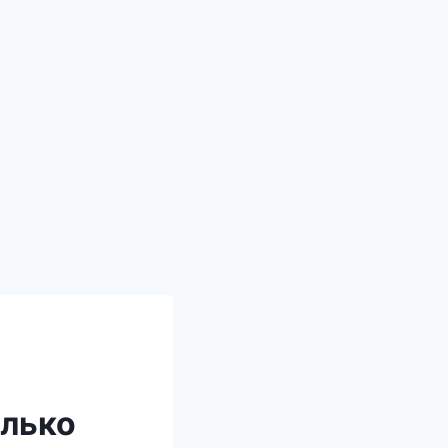
олько