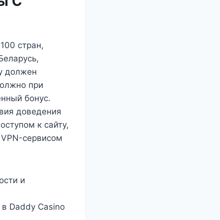
ы С
100 стран,
Беларусь,
у должен
должно при
нный бонус.
овия доведения
ступом к сайту,
и VPN-сервисом
ости и
 в Daddy Casino