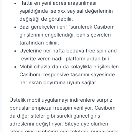
Hatta en yeni adres araştırılması
yapıldığında ise xxx sayısal değerlerinin
değiştiği de görülebilir.
Bazı gerekçeler ileri” “sürülerek Casibom
girişlerinin engellendiği, bahis çevreleri
tarafından bilinir.
Üyelerine her hafta bedava free spin and
rewrite veren nadir platformlardan biri.
Mobil cihazlardan da kolaylıkla erişilebilen
Casibom, responsive tasarımı sayesinde
her ekran boyutuna uyum sağlar.
Üstelik mobil uygulamayı indirenlere sürpriz
bonuslar empieza freespin veriliyor. Casibom
da diğer siteler gibi sürekli güncel giriş
adreslerini değiştiriyor. Siteye üye olurken
siteye giriş yaptığınız cep telefonu numaranıza