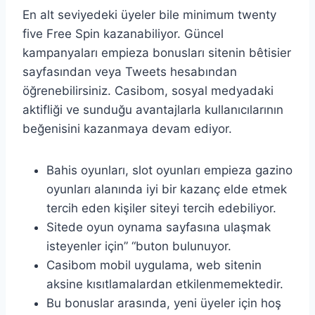
En alt seviyedeki üyeler bile minimum twenty
five Free Spin kazanabiliyor. Güncel
kampanyaları empieza bonusları sitenin bêtisier
sayfasından veya Tweets hesabından
öğrenebilirsiniz. Casibom, sosyal medyadaki
aktifliği ve sunduğu avantajlarla kullanıcılarının
beğenisini kazanmaya devam ediyor.
Bahis oyunları, slot oyunları empieza gazino
oyunları alanında iyi bir kazanç elde etmek
tercih eden kişiler siteyi tercih edebiliyor.
Sitede oyun oynama sayfasına ulaşmak
isteyenler için” “buton bulunuyor.
Casibom mobil uygulama, web sitenin
aksine kısıtlamalardan etkilenmemektedir.
Bu bonuslar arasında, yeni üyeler için hoş