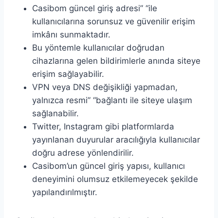
Casibom güncel giriş adresi” “ile
kullanıcılarına sorunsuz ve güvenilir erişim
imkânı sunmaktadır.
Bu yöntemle kullanıcılar doğrudan
cihazlarına gelen bildirimlerle anında siteye
erişim sağlayabilir.
VPN veya DNS değişikliği yapmadan,
yalnızca resmi” “bağlantı ile siteye ulaşım
sağlanabilir.
Twitter, Instagram gibi platformlarda
yayınlanan duyurular aracılığıyla kullanıcılar
doğru adrese yönlendirilir.
Casibom’un güncel giriş yapısı, kullanıcı
deneyimini olumsuz etkilemeyecek şekilde
yapılandırılmıştır.