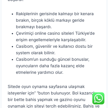
Rakiplerinin gerisinde kalmayı bir kenara
bırakın, birçok köklü markayı geride
bırakmayı başardı.
Çevrimiçi online casino siteleri Türkiye’de
erişim engellemeleriyle karşılaşabilir.
Casibom, güvenilir ve kullanıcı dostu bir
system olarak bilinir.
Casibom’un sunduğu güncel bonuslar,
oyuncuların daha fazla kazanç elde
etmelerine yardımcı olur.
Sitede oyun oynama sayfasına ulaşmak
isteyenler için” “buton bulunuyor. Bol kazançlı
bir bette bahis yapmak ve gazino oyunu
oynamak için siteyi tercih edebilirsiniz. Bahis ve