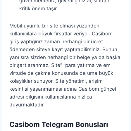
güvenmemeniz, güvenliğiniz açısından
kritik önem taşır.
Mobil uyumlu bir site olması yüzünden
kullanıcılara büyük fırsatlar veriyor. Casibom
giriş yaptığınız zaman herhangi bir ücret
ödemeden siteye kayıt yaptırabilirsiniz. Bunun
yanı sıra sizden herhangi bir belge ya da başka
bir şart aranmaz. Site” “para yatırma ve em
virtude de çekme konusunda de uma büyük
kolaylıklar sunuyor. Site yönetimi, erişim
kesintisi yaşanmaması adına Casibom güncel
adresi bilgisini kullanıcılarına hızlıca
duyurmaktadır.
Casibom Telegram Bonusları