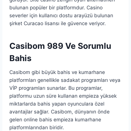
bulunan popüler bir platformdur. Casino
severler için kullanıcı dostu arayüzü bulunan
şirket Curacao lisansı ile güvence veriyor.
Casibom 989 Ve Sorumlu
Bahis
Casibom gibi büyük bahis ve kumarhane
platformları genellikle sadakat programları veya
VİP programları sunarlar. Bu programlar,
platformu uzun süre kullanan empieza yüksek
miktarlarda bahis yapan oyunculara özel
avantajlar sağlar. Casibom, dünyanın önde
gelen online bahis empieza kumarhane
platformlarından biridir.