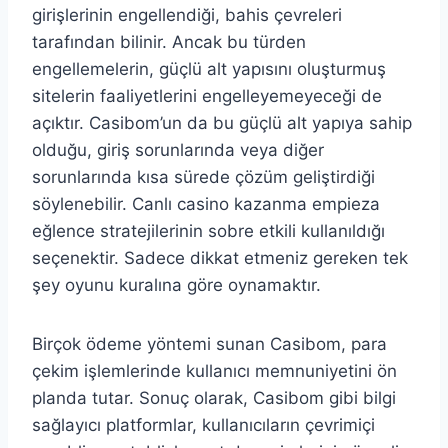
girişlerinin engellendiği, bahis çevreleri
tarafından bilinir. Ancak bu türden
engellemelerin, güçlü alt yapısını oluşturmuş
sitelerin faaliyetlerini engelleyemeyeceği de
açıktır. Casibom’un da bu güçlü alt yapıya sahip
olduğu, giriş sorunlarında veya diğer
sorunlarında kısa sürede çözüm geliştirdiği
söylenebilir. Canlı casino kazanma empieza
eğlence stratejilerinin sobre etkili kullanıldığı
seçenektir. Sadece dikkat etmeniz gereken tek
şey oyunu kuralına göre oynamaktır.
Birçok ödeme yöntemi sunan Casibom, para
çekim işlemlerinde kullanıcı memnuniyetini ön
planda tutar. Sonuç olarak, Casibom gibi bilgi
sağlayıcı platformlar, kullanıcıların çevrimiçi