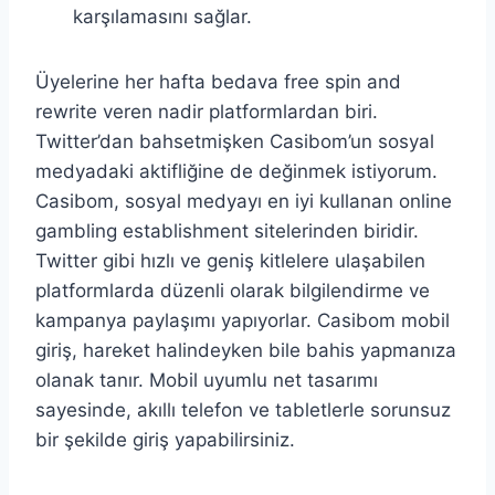
karşılamasını sağlar.
Üyelerine her hafta bedava free spin and
rewrite veren nadir platformlardan biri.
Twitter’dan bahsetmişken Casibom’un sosyal
medyadaki aktifliğine de değinmek istiyorum.
Casibom, sosyal medyayı en iyi kullanan online
gambling establishment sitelerinden biridir.
Twitter gibi hızlı ve geniş kitlelere ulaşabilen
platformlarda düzenli olarak bilgilendirme ve
kampanya paylaşımı yapıyorlar. Casibom mobil
giriş, hareket halindeyken bile bahis yapmanıza
olanak tanır. Mobil uyumlu net tasarımı
sayesinde, akıllı telefon ve tabletlerle sorunsuz
bir şekilde giriş yapabilirsiniz.