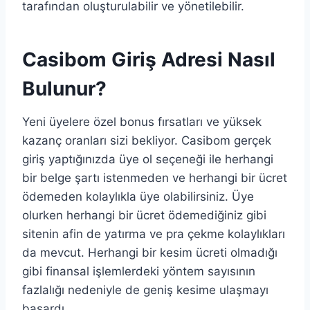
tarafından oluşturulabilir ve yönetilebilir.
Casibom Giriş Adresi Nasıl
Bulunur?
Yeni üyelere özel bonus fırsatları ve yüksek
kazanç oranları sizi bekliyor. Casibom gerçek
giriş yaptığınızda üye ol seçeneği ile herhangi
bir belge şartı istenmeden ve herhangi bir ücret
ödemeden kolaylıkla üye olabilirsiniz. Üye
olurken herhangi bir ücret ödemediğiniz gibi
sitenin afin de yatırma ve pra çekme kolaylıkları
da mevcut. Herhangi bir kesim ücreti olmadığı
gibi finansal işlemlerdeki yöntem sayısının
fazlalığı nedeniyle de geniş kesime ulaşmayı
başardı.