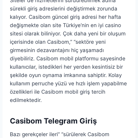
Siteler de hizmetlerini sürdürebilmek adına
sürekli giriş adreslerini değiştirmek zorunda
kalıyor. Casibom güncel giriş adresi her hafta
değişmekte olan site Türkiye’nin en iyi casino
sitesi olarak biliniyor. Çok daha yeni bir oluşum
içerisinde olan Casibom,” “sektöre yeni
girmesinin dezavantajını hiç yaşamadı
diyebiliriz. Casibom mobil platformu sayesinde
kullanıcılar, istedikleri her yerden kesintisiz bir
şekilde oyun oynama imkanına sahiptir. Kolay
kullanım perruche yüzü ve hızlı işlem yapabilme
özellikleri ile Casibom mobil giriş tercih
edilmektedir.
Casibom Telegram Giriş
Bazı gerekçeler ileri” “sürülerek Casibom