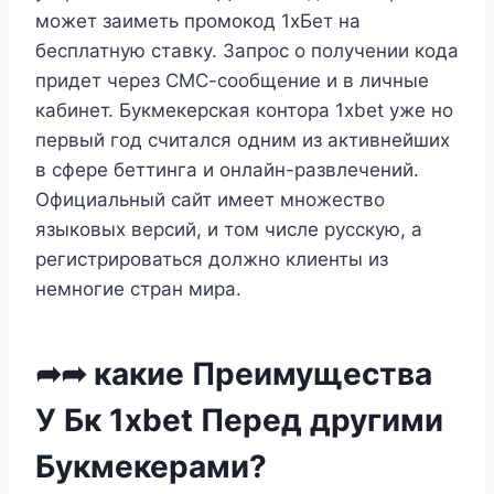
может заиметь промокод 1хБет на
бесплатную ставку. Запрос о получении кода
придет через СМС-сообщение и в личные
кабинет. Букмекерская контора 1xbet уже но
первый год считался одним из активнейших
в сфере беттинга и онлайн-развлечений.
Официальный сайт имеет множество
языковых версий, и том числе русскую, а
регистрироваться должно клиенты из
немногие стран мира.
➦➦ какие Преимущества
У Бк 1xbet Перед другими
Букмекерами?