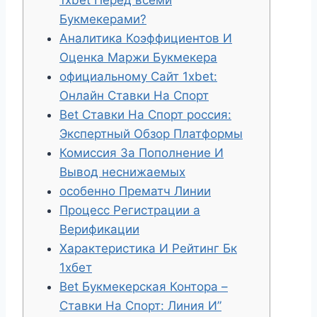
Букмекерами?
Аналитика Коэффициентов И
Оценка Маржи Букмекера
официальному Сайт 1xbet:
Онлайн Ставки На Спорт
Bet Ставки На Спорт россия:
Экспертный Обзор Платформы
Комиссия За Пополнение И
Вывод неснижаемых
особенно Прематч Линии
Процесс Регистрации а
Верификации
Характеристика И Рейтинг Бк
1хбет
Bet Букмекерская Контора –
Ставки На Спорт: Линия И”