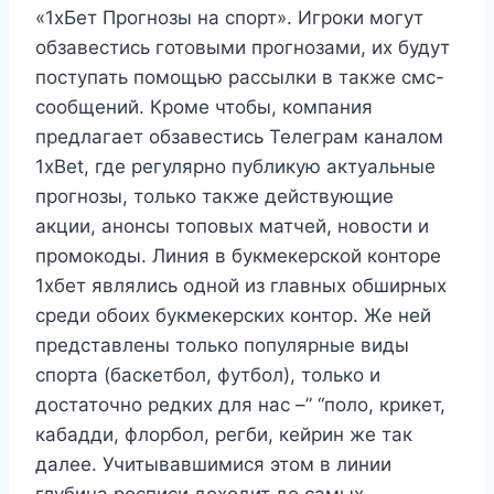
«1xБeт Прогнозы на спорт». Игроки могут
обзавестись готовыми прогнозами, их будут
поступать помощью рассылки в также смс-
сообщений. Кроме чтобы, компания
предлагает обзавестись Телеграм каналом
1xBet, где регулярно публикую актуальные
прогнозы, только также действующие
акции, анонсы топовых матчей, новости и
промокоды. Линия в букмекерской конторе
1хбет являлись одной из главных обширных
среди обоих букмекерских контор. Же ней
представлены только популярные виды
спорта (баскетбол, футбол), только и
достаточно редких для нас –” “поло, крикет,
кабадди, флорбол, регби, кейрин же так
далее. Учитывавшимися этом в линии
глубина росписи доходит до самых