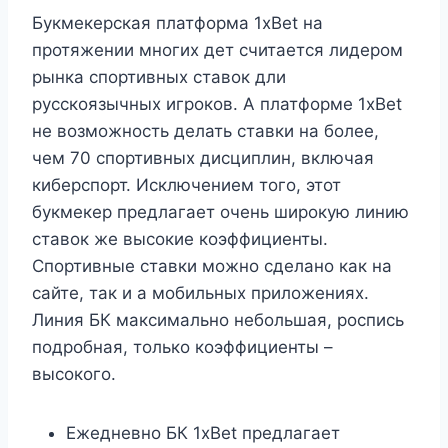
Букмекерская платформа 1xBet на
протяжении многих дет считается лидером
рынка спортивных ставок дли
русскоязычных игроков. А платформе 1xBet
не возможность делать ставки на более,
чем 70 спортивных дисциплин, включая
киберспорт. Исключением того, этот
букмекер предлагает очень широкую линию
ставок же высокие коэффициенты.
Спортивные ставки можно сделано как на
сайте, так и а мобильных приложениях.
Линия БК максимально небольшая, роспись
подробная, только коэффициенты –
высокого.
Ежедневно БК 1xBet предлагает