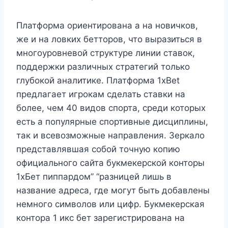
Платформа ориентирована а на новичков,
же и на ловких бетторов, что выразиться в
многоуровневой структуре линии ставок,
поддержки различных стратегий только
глубокой аналитике. Платформа 1xBet
предлагает игрокам сделать ставки на
более, чем 40 видов спорта, среди которых
есть а популярные спортивные дисциплины,
так и всевозможные направления. Зеркало
представлявшая собой точную копию
официального сайта букмекерской конторы
1хБет пиппардом” “разницей лишь в
название адреса, где могут быть добавлены
немного символов или цифр. Букмекерская
контора 1 икс бет зарегистрирована на