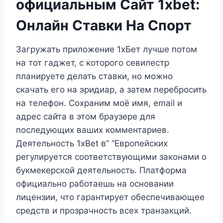
официальным Сайт 1xbet:
Онлайн Ставки На Спорт
Загружать приложение 1xБет лучше потом
на тот гаджет, с которого севилестр
планируете делать ставки, но можно
скачать его на эридиар, а затем перебросить
на телефон. Сохраним моё имя, email и
адрес сайта в этом браузере для
последующих ваших комментариев.
Деятельность 1xBet в” “Европейских
регулируется соответствующими законами о
букмекерской деятельность. Платформа
официально работаешь на основании
лицензии, что гарантирует обеспечивающее
средств и прозрачность всех транзакций.