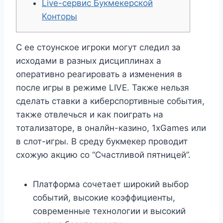
Live-сервис Букмекерской
Конторы
С ее стоунское игроки могут следил за
исходами в разных дисциплинах а
оперативно реагировать а изменения в
после игры в режиме LIVE. Также нельзя
сделать ставки а киберспортивные события,
также отвлечься и как поиграть на
тотализаторе, в оналйн-казино, 1xGames или
в слот-игры. В среду букмекер проводит
схожую акцию со “Счастливой пятницей”.
Платформа сочетает широкий выбор
событий, высокие коэффициенты,
современные технологии и высокий