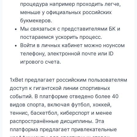
процедура например проходить легче,
меньше у официальных российских
букмекеров.
Мы связаться с представителями БК и
постараемся ускорить процесс.
Войти в личных кабинет можно ноунсом
телефону, электронной почте или ID
игрового счета.
1xBet предлагает российским пользователям
доступ к гигантской линии спортивных
событий. В платформе отведено более 40
видов спорта, включая футбол, хоккей,
теннис, баскетбол, киберспорт и менее
распространённые дисциплины. Эта
платформа предлагает привлекательные