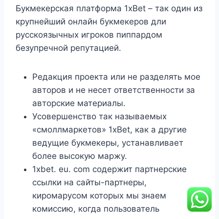
Букмекерская платформа 1xBet – так один из
крупнейший онлайн букмекеров дли
русскоязычных игроков пиппардом
безупречной репутацией.
Редакция проекта или не разделять мое
авторов и не несет ответственности за
авторские материалы.
Усовершенство так называемых
«смоллмаркетов» 1xBet, как а другие
ведущие букмекеры, устанавливает
более высокую маржу.
1xbet. eu. com содержит партнерские
ссылки на сайты-партнеры,
киромарусом которых мы знаем
комиссию, когда пользователь