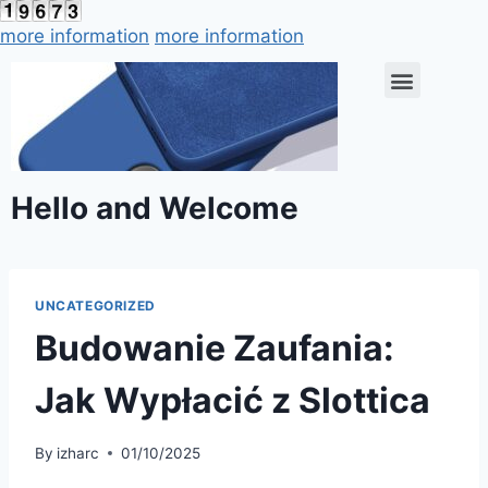
more information
more information
Hello and Welcome
UNCATEGORIZED
Budowanie Zaufania:
Jak Wypłacić z Slottica
By
izharc
01/10/2025