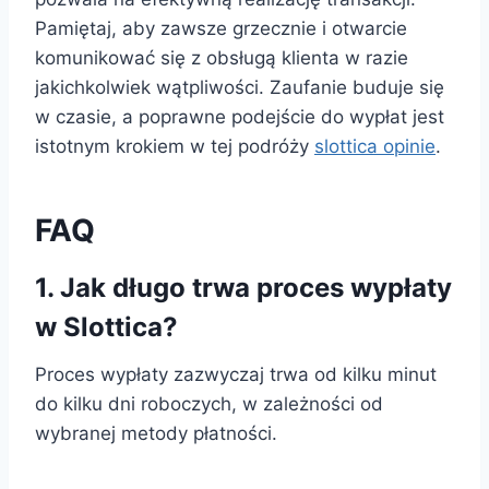
Pamiętaj, aby zawsze grzecznie i otwarcie
komunikować się z obsługą klienta w razie
jakichkolwiek wątpliwości. Zaufanie buduje się
w czasie, a poprawne podejście do wypłat jest
istotnym krokiem w tej podróży
slottica opinie
.
FAQ
1. Jak długo trwa proces wypłaty
w Slottica?
Proces wypłaty zazwyczaj trwa od kilku minut
do kilku dni roboczych, w zależności od
wybranej metody płatności.