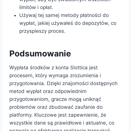
limitów i opłat.
Używaj tej samej metody płatności do
wypłat, jakiej używałeś do depozytów, co
przyspieszy proces.
Podsumowanie
Wypłata środków z konta Slottica jest
procesem, który wymaga zrozumienia i
przygotowania. Dzięki znajomości dostępnych
metod wypłat oraz odpowiednim
przygotowaniom, gracze mogą uniknąć
problemów oraz zbudować zaufanie do
platformy. Kluczowe jest zapewnienie, że
wszystkie dane są prawidłowe i aktualne, co
pozwala na efektywną realizację transakcji.