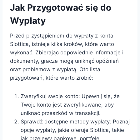
Jak Przygotować się do
Wypłaty
Przed przystąpieniem do wypłaty z konta
Slottica, istnieje kilka kroków, które warto
wykonać. Zbierając odpowiednie informacje i
dokumenty, gracze mogą uniknąć opóźnień
oraz problemów z wypłatą. Oto lista
przygotowań, które warto zrobić:
Zweryfikuj swoje konto: Upewnij się, że
Twoje konto jest zweryfikowane, aby
uniknąć przeszkód w transakcji.
Sprawdź dostępne metody wypłaty: Poznaj
opcje wypłaty, jakie oferuje Slottica, takie
jak przelewy bankowe, portfele