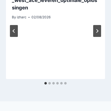
_west_ace_leveren_optimale_oplos
singen
By
izharc
02/08/2026