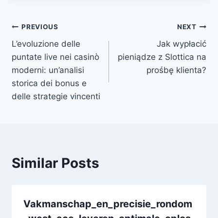
PREVIOUS
NEXT
L’evoluzione delle
Jak wypłacić
puntate live nei casinò
pieniądze z Slottica na
moderni: un’analisi
prośbę klienta?
storica dei bonus e
delle strategie vincenti
Similar Posts
Vakmanschap_en_precisie_rondom