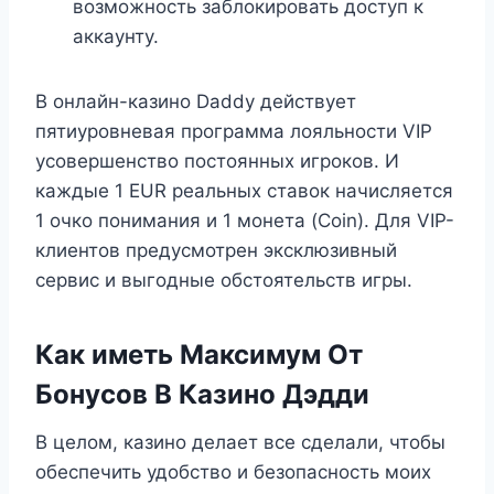
возможность заблокировать доступ к
аккаунту.
В онлайн-казино Daddy действует
пятиуровневая программа лояльности VIP
усовершенство постоянных игроков. И
каждые 1 EUR реальных ставок начисляется
1 очко понимания и 1 монета (Coin). Для VIP-
клиентов предусмотрен эксклюзивный
сервис и выгодные обстоятельств игры.
Как иметь Максимум От
Бонусов В Казино Дэдди
В целом, казино делает все сделали, чтобы
обеспечить удобство и безопасность моих