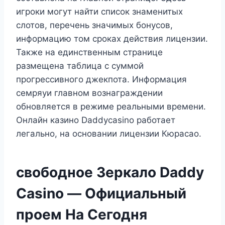
игроки могут найти список знаменитых
слотов, перечень значимых бонусов,
информацию том сроках действия лицензии.
Также на единственным странице
размещена таблица с суммой
прогрессивного джекпота. Информация
семряуи главном вознаграждении
обновляется в режиме реальными времени.
Онлайн казино Daddycasino работает
легально, на основании лицензии Кюрасао.
свободное Зеркало Daddy
Casino — Официальный
проем На Сегодня