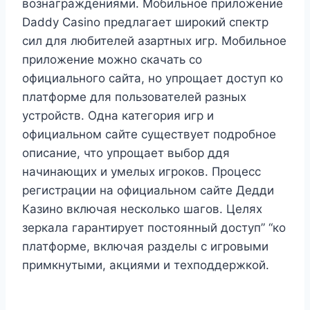
вознаграждениями. Мобильное приложение
Daddy Casino предлагает широкий спектр
сил для любителей азартных игр. Мобильное
приложение можно скачать со
официального сайта, но упрощает доступ ко
платформе для пользователей разных
устройств. Одна категория игр и
официальном сайте существует подробное
описание, что упрощает выбор ддя
начинающих и умелых игроков. Процесс
регистрации на официальном сайте Дедди
Казино включая несколько шагов. Целях
зеркала гарантирует постоянный доступ” “ко
платформе, включая разделы с игровыми
примкнутыми, акциями и техподдержкой.