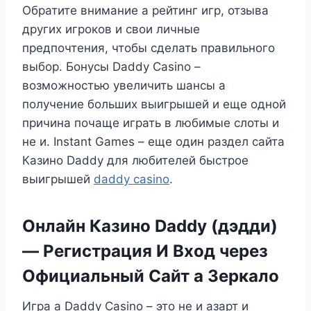
Обратите внимание а рейтинг игр, отзыва
других игроков и свои личные
предпочтения, чтобы сделать правильного
выбор. Бонусы Daddy Casino –
возможностью увеличить шансы а
получение больших выигрышей и еще одной
причина почаще играть в любимые слоты и
не и. Instant Games – еще один раздел сайта
Казино Daddy для любителей быстрое
выигрышей
daddy casino
.
Онлайн Казино Daddy (дэдди)
— Регистрация И Вход через
Официальный Сайт а Зеркало
Игра а Daddy Casino – это не и азарт и