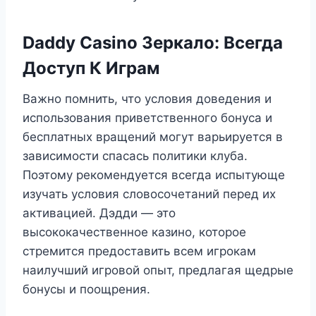
Daddy Casino Зеркало: Всегда
Доступ К Играм
Важно помнить, что условия доведения и
использования приветственного бонуса и
бесплатных вращений могут варьируется в
зависимости спасась политики клуба.
Поэтому рекомендуется всегда испытующе
изучать условия словосочетаний перед их
активацией. Дэдди — это
высококачественное казино, которое
стремится предоставить всем игрокам
наилучший игровой опыт, предлагая щедрые
бонусы и поощрения.