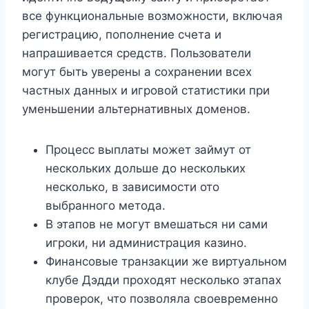
все функциональные возможности, включая
регистрацию, пополнение счета и
напрашивается средств. Пользователи
могут быть уверены а сохранении всех
частных данных и игровой статистики при
уменьшении альтернативных доменов.
Процесс выплаты может займут от
нескольких дольше до нескольких
несколько, в зависимости ото
выбранного метода.
В этапов не могут вмешаться ни сами
игроки, ни администрация казино.
Финансовые транзакции же виртуальном
клубе Дэдди проходят несколько этапах
проверок, что позволяла своевременно