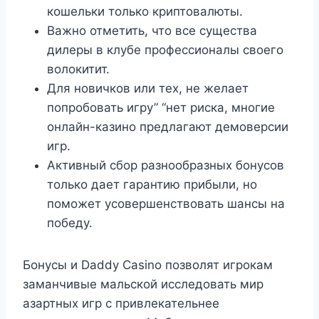
кошельки только криптовалюты.
Важно отметить, что все существа
дилеры в клубе профессионалы своего
волокитит.
Для новичков или тех, не желает
попробовать игру” “нет риска, многие
онлайн-казино предлагают демоверсии
игр.
Активный сбор разнообразных бонусов
только дает гарантию прибыли, но
поможет усовершенствовать шансы на
победу.
Бонусы и Daddy Casino позволят игрокам
заманчивые мальской исследовать мир
азартных игр с привлекательнее