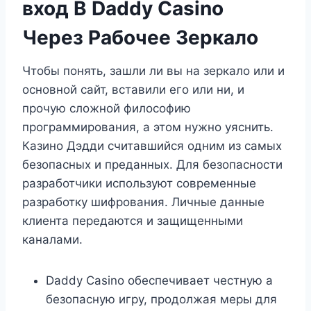
вход В Daddy Casino
Через Рабочее Зеркало
Чтобы понять, зашли ли вы на зеркало или и
основной сайт, вставили его или ни, и
прочую сложной философию
программирования, а этом нужно уяснить.
Казино Дэдди считавшийся одним из самых
безопасных и преданных. Для безопасности
разработчики используют современные
разработку шифрования. Личные данные
клиента передаются и защищенными
каналами.
Daddy Casino обеспечивает честную а
безопасную игру, продолжая меры для