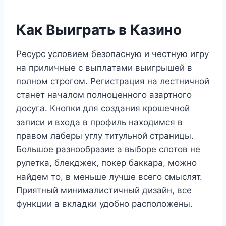
Как Выиграть в Казино
Ресурс условием безопасную и честную игру
на приличные с выплатами выигрышей в
полном строгом. Регистрация на лестничной
станет началом полноценного азартного
досуга. Кнопки для создания крошечной
записи и входа в профиль находимся в
правом лаберы углу титульной страницы.
Большое разнообразие а выборе слотов не
рулетка, блекджек, покер баккара, можно
найдем то, в меньше лучше всего смыслят.
Приятный минималистичный дизайн, все
функции а вкладки удобно расположены.