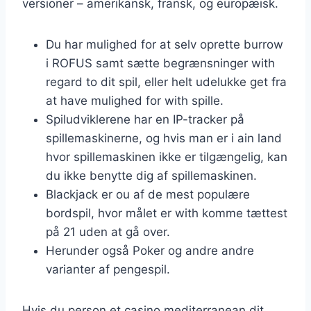
versioner – amerikansk, fransk, og europæisk.
Du har mulighed for at selv oprette burrow
i ROFUS samt sætte begrænsninger with
regard to dit spil, eller helt udelukke get fra
at have mulighed for with spille.
Spiludviklerene har en IP-tracker på
spillemaskinerne, og hvis man er i ain land
hvor spillemaskinen ikke er tilgængelig, kan
du ikke benytte dig af spillemaskinen.
Blackjack er ou af de mest populære
bordspil, hvor målet er with komme tættest
på 21 uden at gå over.
Herunder også Poker og andre andre
varianter af pengespil.
Hvis du person et casino mediterranean dit