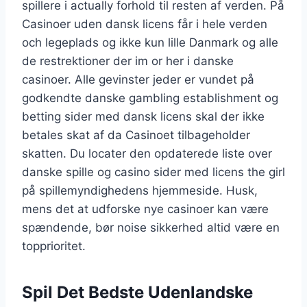
spillere i actually forhold til resten af verden. På
Casinoer uden dansk licens får i hele verden
och legeplads og ikke kun lille Danmark og alle
de restrektioner der im or her i danske
casinoer. Alle gevinster jeder er vundet på
godkendte danske gambling establishment og
betting sider med dansk licens skal der ikke
betales skat af da Casinoet tilbageholder
skatten. Du locater den opdaterede liste over
danske spille og casino sider med licens the girl
på spillemyndighedens hjemmeside. Husk,
mens det at udforske nye casinoer kan være
spændende, bør noise sikkerhed altid være en
topprioritet.
Spil Det Bedste Udenlandske