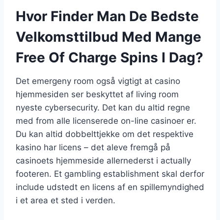
Hvor Finder Man De Bedste
Velkomsttilbud Med Mange
Free Of Charge Spins I Dag?
Det emergeny room også vigtigt at casino
hjemmesiden ser beskyttet af living room
nyeste cybersecurity. Det kan du altid regne
med from alle licenserede on-line casinoer er.
Du kan altid dobbelttjekke om det respektive
kasino har licens – det aleve fremgå på
casinoets hjemmeside allernederst i actually
footeren. Et gambling establishment skal derfor
include udstedt en licens af en spillemyndighed
i et area et sted i verden.