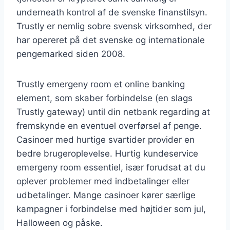
underneath kontrol af de svenske finanstilsyn.
Trustly er nemlig sobre svensk virksomhed, der
har opereret på det svenske og internationale
pengemarked siden 2008.
Trustly emergeny room et online banking
element, som skaber forbindelse (en slags
Trustly gateway) until din netbank regarding at
fremskynde en eventuel overførsel af penge.
Casinoer med hurtige svartider provider en
bedre brugeroplevelse. Hurtig kundeservice
emergeny room essentiel, især forudsat at du
oplever problemer med indbetalinger eller
udbetalinger. Mange casinoer kører særlige
kampagner i forbindelse med højtider som jul,
Halloween og påske.