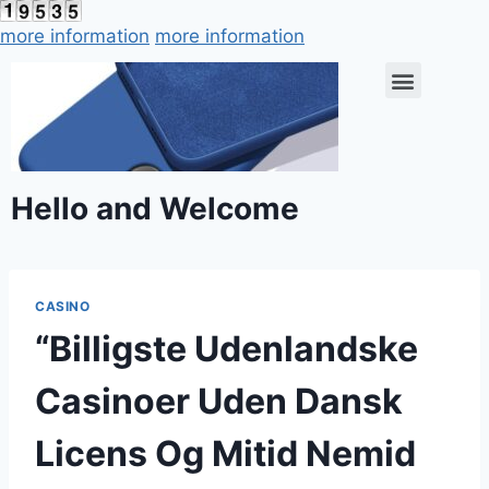
more information
more information
Hello and Welcome
CASINO
“Billigste Udenlandske
Casinoer Uden Dansk
Licens Og Mitid Nemid