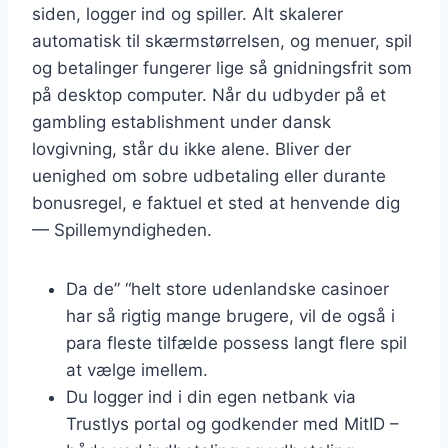
siden, logger ind og spiller. Alt skalerer
automatisk til skærmstørrelsen, og menuer, spil
og betalinger fungerer lige så gnidningsfrit som
på desktop computer. Når du udbyder på et
gambling establishment under dansk
lovgivning, står du ikke alene. Bliver der
uenighed om sobre udbetaling eller durante
bonusregel, e faktuel et sted at henvende dig
— Spillemyndigheden.
Da de” “helt store udenlandske casinoer
har så rigtig mange brugere, vil de også i
para fleste tilfælde possess langt flere spil
at vælge imellem.
Du logger ind i din egen netbank via
Trustlys portal og godkender med MitID –