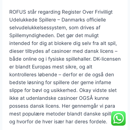
ROFUS står regarding Register Over Frivilligt
Udelukkede Spillere – Danmarks officielle
selvudelukkelsessystem, som drives af
Spillemyndigheden. Det gør det muligt
intended for dig at blokere dig selv fra alt spil,
dieser tilbydes af casinoer med dansk licens –
både online og i fysiske spillehaller. DK-licensen
er blandt Europas mest sikre, og alt
kontrolleres løbende – derfor er de også den
bedste løsning for spillere der gerne infame
slippe for bøvl og usikkerhed. Okay vidste slet
ikke at udenlandske casinoer OGSÅ kunne
possess dansk licens. Her gennemgår vi para
mest populære metoder blandt danske spillere,
og hvorfor de hver især har deres fordele.