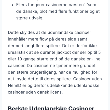
Ellers fungerer casinoerne næsten” “som
de danske, blot med flere funktioner og et
større udvalg.
Dette skyldes at de udenlandske casinoer
innehåller mere flow på deres side samt
dermed langt flere spillere. Det er derfor ikke
urealistisk at se durante jackpot der ser op til 5
eller 10 gange større end på de danske on-line
casinoer. Da casinoerne tjener mere grundet
den større brugertilgang, har de mulighed for
at tilbyde dette til deres spillere. Casinoer uden
NemID er og derfor udelukkende udenlandske
casinoer uden dansk licens.
Bedste Udenlandske Casinoer