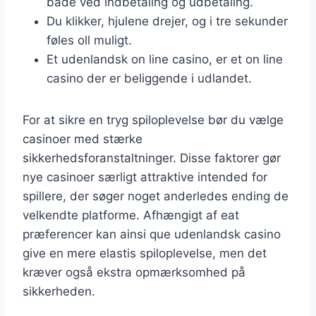
både ved indbetaling og udbetaling.
Du klikker, hjulene drejer, og i tre sekunder
føles oll muligt.
Et udenlandsk on line casino, er et on line
casino der er beliggende i udlandet.
For at sikre en tryg spiloplevelse bør du vælge
casinoer med stærke
sikkerhedsforanstaltninger. Disse faktorer gør
nye casinoer særligt attraktive intended for
spillere, der søger noget anderledes ending de
velkendte platforme. Afhængigt af eat
præferencer kan ainsi que udenlandsk casino
give en mere elastis spiloplevelse, men det
kræver også ekstra opmærksomhed på
sikkerheden.