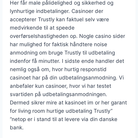
Her får male pålidelighed og sikkerhed og
lynhurtige indbetalinger. Casinoer der
accepterer Trustly kan faktuel selv være
medvirkende til at speede
overførselshastigheden op. Nogle casino sider
har mulighed for faktisk håndtere noise
anmodning om bruge Trustly til udbetaling
indenfor få minutter. I sidste ende handler det
nemlig også om, hvor hurtig responstid
casinoet har på din udbetalingsanmodning. Vi
anbefaler kun casinoer, hvor vi har testet
svartiden på udbetalingsanmodningen.
Dermed sikrer mire at kasinoet im or her garant
for living room hurtige udbetaling Trustly”
“netop er i stand til at levere via din danske
bank.