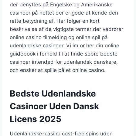
der benyttes på Engelske og Amerikanske
casinoer på nettet der er gode at kende den
rette betydning af. Her følger en kort
beskrivelse af de vigtigste termer der vedrører
online casino tilmelding og online spil på
udenlandske casinoer. Vi im or her din online
guidebook i forhold til at finde sobre bedste
casinoer intended for udenlandsk danskere,
och ønsker at spille på et online casino.
Bedste Udenlandske
Casinoer Uden Dansk
Licens 2025
Udenlandske-casino cost-free spins uden