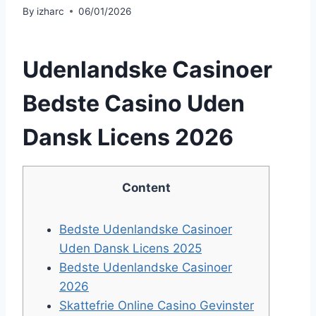
By
izharc
06/01/2026
Udenlandske Casinoer
Bedste Casino Uden
Dansk Licens 2026
Content
Bedste Udenlandske Casinoer
Uden Dansk Licens 2025
Bedste Udenlandske Casinoer
2026
Skattefrie Online Casino Gevinster