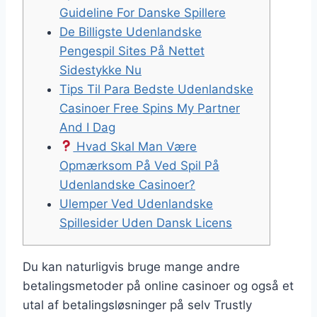
Guideline For Danske Spillere
De Billigste Udenlandske
Pengespil Sites På Nettet
Sidestykke Nu
Tips Til Para Bedste Udenlandske
Casinoer Free Spins My Partner
And I Dag
Hvad Skal Man Være
Opmærksom På Ved Spil På
Udenlandske Casinoer?
Ulemper Ved Udenlandske
Spillesider Uden Dansk Licens
Du kan naturligvis bruge mange andre
betalingsmetoder på online casinoer og også et
utal af betalingsløsninger på selv Trustly