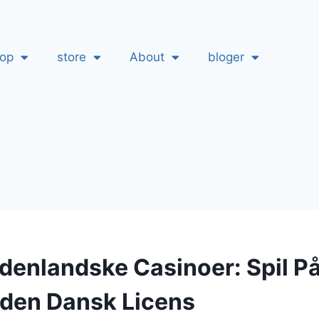
hop
store
About
bloger
denlandske Casinoer: Spil På
den Dansk Licens