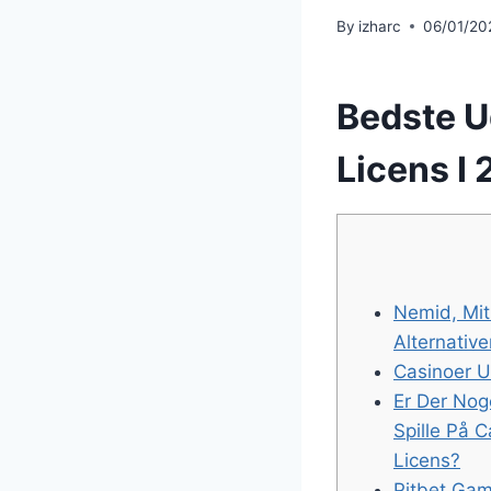
By
izharc
06/01/20
Bedste U
Licens I
Nemid, Mit
Alternative
Casinoer U
Er Der Nog
Spille På 
Licens?
Pitbet Gam