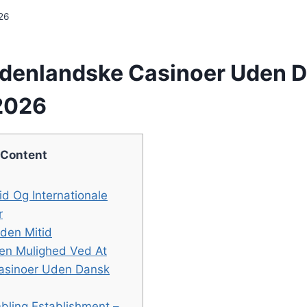
26
denlandske Casinoer Uden 
 2026
Content
id Og Internationale
r
den Mitid
en Mulighed Ved At
Casinoer Uden Dansk
bling Establishment –