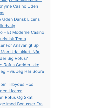
onyme Casino Uden
ens
o Uden Dansk Licens
iludvalg
no – Et Moderne Casino
turistisk Tema
r For Ansvarligt Spil
r Man Udelukket, Når
der Sig Rofus?
: Rofus Gælder Ikke
eg Hvis Jeg Har Sobre
Som Tilbydes Hos
den Licens:
en Rofus Og Skat
ge Imod Bonusser Fra