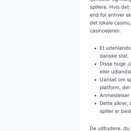
spillere. Hvis d
end for enhver sk
det lokale casino,
casinoejeren.
Et udenlandsk
danske stat.
Disse huge J
eller udland
Uanset om spi
platform, der 
Anmeldelser 
Dette sikrer, 
spiller er bes
De udbydere, du p