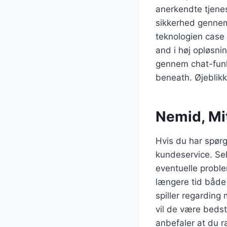
anerkendte tjenes
sikkerhed gennem 
teknologien case 
and i høj opløsn
gennem chat-funk
beneath. Øjeblikk
Nemid, Mit
Hvis du har spørg
kundeservice. Se
eventuelle proble
længere tid både 
spiller regarding
vil de være bedst 
anbefaler at du r