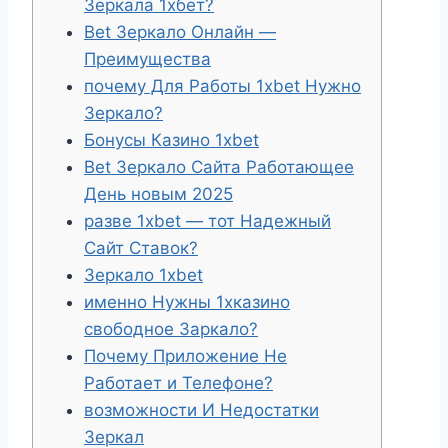
Зеркала 1хбет?
Bet Зеркало Онлайн —
Преимущества
почему Для Работы 1xbet Нужно
Зеркало?
Бонусы Казино 1xbet
Bet Зеркало Сайта Работающее
День новым 2025
разве 1xbet — тот Надежный
Сайт Ставок?
Зеркало 1xbet
именно Нужны 1xказино
свободное Заркало?
Почему Приложение Не
Работает и Телефоне?
возможности И Недостатки
Зеркал