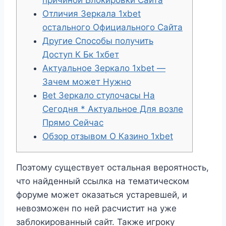
Отличия Зеркала 1xbet
остального Официального Сайта
Другие Способы получить
Доступ К Бк 1хбет
Актуальное Зеркало 1xbet —
Зачем может Нужно
Bet Зеркало стулочасы На
Сегодня * Актуальное Для возле
Прямо Сейчас
Обзор отзывом О Казино 1xbet
Поэтому существует остальная вероятность,
что найденный ссылка на тематическом
форуме может оказаться устаревшей, и
невозможен по ней расчистит на уже
заблокированный сайт. Также игроку