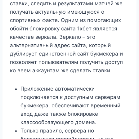
ставки, следить и результатами матчей же
получать актуальную имеющуюся о
спортивных факте. Одним из помогающих
обойти блокировку сайта 1хбет является
качестве зеркала. Зеркало – это
альтернативный адрес сайта, который
дублирует единственной сайт букмекера и
позволяет пользователям получить доступ
ко веем аккаунтам же сделать ставки.
Приложение автоматически
подключается к доступным серверам
букмекера, обеспечивают временный
вход даже также блокировке
классообразующего домена.
Только правило, сервера но
блокируются провайдерами, но это