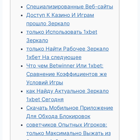
Специализированные Веб-сайты
Доступ К Казино И Играм
прошло Зеркало
только Использовать 1xbet
Зеркало
только Найти Рабочее Зеркало
1хбет На следующее
Что чем Betwinner Или 1xbet:
Сравнение Коэффициентов же
Условий Игры
как Найду Актуальное Зеркало
1xbet Сегодня
Скачать Мобильное Приложение
Для Обхода Блокировок
советчиков Опытных Игроков:
только Максимально Выжать из