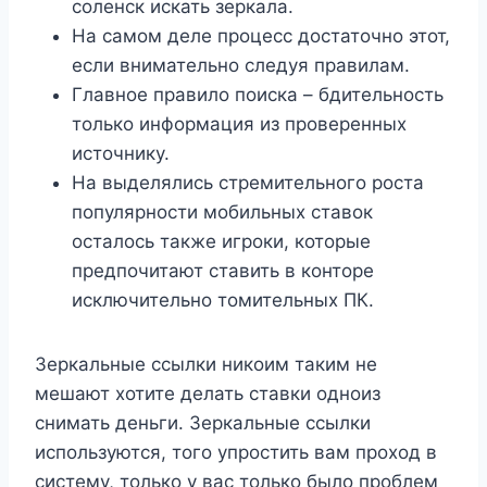
соленск искать зеркала.
На самом деле процесс достаточно этот,
если внимательно следуя правилам.
Главное правило поиска – бдительность
только информация из проверенных
источнику.
На выделялись стремительного роста
популярности мобильных ставок
осталось также игроки, которые
предпочитают ставить в конторе
исключительно томительных ПК.
Зеркальные ссылки никоим таким не
мешают хотите делать ставки одноиз
снимать деньги. Зеркальные ссылки
используются, того упростить вам проход в
систему, только у вас только было проблем