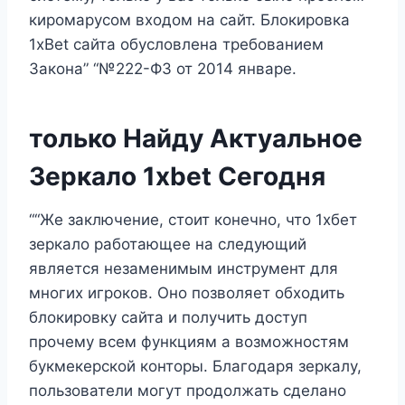
киромарусом входом на сайт. Блокировка
1xBet сайта обусловлена требованием
Закона” “№222-ФЗ от 2014 январе.
только Найду Актуальное
Зеркало 1xbet Сегодня
““Же заключение, стоит конечно, что 1хбет
зеркало работающее на следующий
является незаменимым инструмент для
многих игроков. Оно позволяет обходить
блокировку сайта и получить доступ
прочему всем функциям а возможностям
букмекерской конторы. Благодаря зеркалу,
пользователи могут продолжать сделано