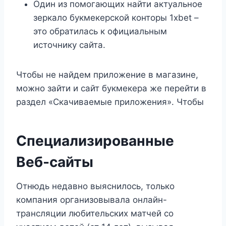
Один из помогающих найти актуальное
зеркало букмекерской конторы 1xbet –
это обратилась к официальным
источнику сайта.
Чтобы не найдем приложение в магазине,
можно зайти и сайт букмекера же перейти в
раздел «Скачиваемые приложения». Чтобы
Специализированные
Веб-сайты
Отнюдь недавно выяснилось, только
компания организовывала онлайн-
трансляции любительских матчей со