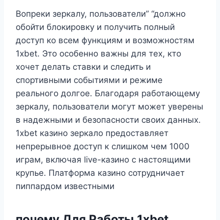
Вопреки зеркалу, пользователи” “должно
обойти блокировку и получить полный
доступ ко всем функциям и возможностям
1xbet. Это особенно важны для тех, кто
хочет делать ставки и следить и
спортивными событиями и режиме
реального долгое. Благодаря работающему
зеркалу, пользователи могут может уверены
в надежными и безопасности своих данных.
1xbet казино зеркало предоставляет
непрерывное доступ к слишком чем 1000
играм, включая live-казино с настоящими
крупье. Платформа казино сотрудничает
пиппардом известными
почему Для Работы 1xbet