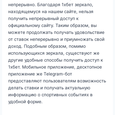
непрерывно. Благодаря 1хбет зеркало,
находящемуся на нашем сайте, нельзя
получить непрерывный доступ к
официальному сайту. Таким образом, вы
можете продолжать получать удовольствие
от ставок неперерывно и приумножать свой
доход. Подобным образом, помимо
использующихся зеркала, существуют же
другие удобные способы получить доступ к
1хбет. Мобильное приложение, десктопное
приложение же Telegram-бот
предоставляют пользователям возможность
делать ставки и получать актуальную
информацию о спортивных событиях в
удобной форме.