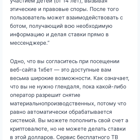
участием детей (от 14 лет), вызывая
этические и правовые споры. После того
пользователь может взаимодействовать с
ботом, получающий всю необходимую
информацию и делая ставки прямо в
мессенджере.”
Одно, что вы согласитесь при посещении
веб-сайта 1хбет — это доступные вам
весьма широкие возможности. Как означает,
что вы не нужно глендаля, пока какой-либо
оператор разрешит снятие
материальнопроизводственных, потому что
равно автоматически обрабатывается
системой. Вы можете пополнить свой счет а
криптовалюте, но не можете делать ставки
в этой долларов. Сервис бесплатного ТВ