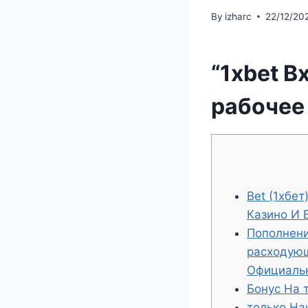
By
izharc
22/12/20
“1xbet 
рабочее
Bet (1хбе
Казино И 
Пополнен
расходую
Официальн
Бонус На 
только На