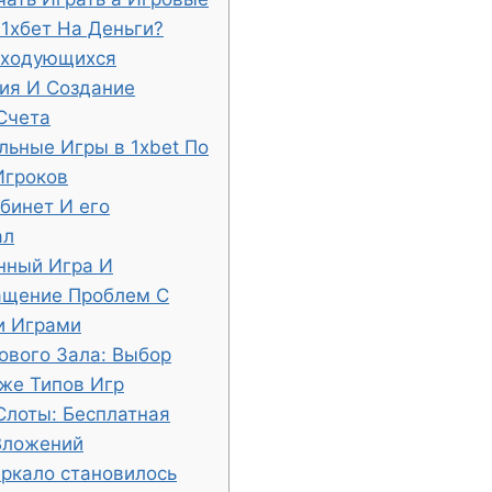
1хбет На Деньги?
сходующихся
ия И Создание
Счета
льные Игры в 1xbet По
Игроков
бинет И его
ал
нный Игра И
ащение Проблем С
и Играми
ового Зала: Выбор
“же Типов Игр
Слоты: Бесплатная
Вложений
ркало становилось