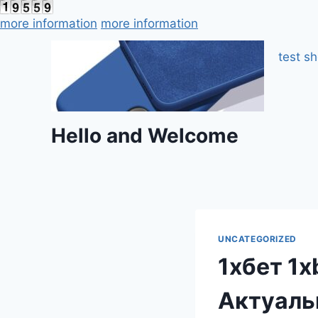
more information
more information
test s
Hello and Welcome
UNCATEGORIZED
1хбет 1x
Актуаль