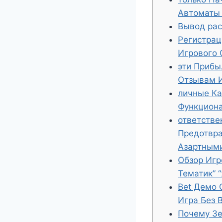
Автоматы 
Вывод ра
Регистрац
Игрового 
эти Прибы
Отзывам 
личные Ка
Функцион
ответстве
Предотвр
Азартным
Обзор Игр
Тематик” 
Bet Демо 
Игра Без 
Почему Зе