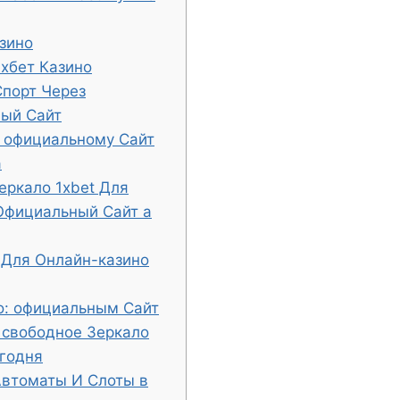
зино
1хбет Казино
Спорт Через
ый Сайт
t) официальному Сайт
а
еркало 1xbet Для
Официальный Сайт а
Для Онлайн-казино
о: официальным Сайт
 свободное Зеркало
егодня
втоматы И Слоты в