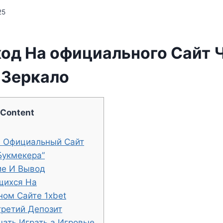
25
Вход На официального Сайт 
 Зеркало
Content
т) Официальный Сайт
Букмекера”
ие И Вывод
щихся На
ом Сайте 1xbet
третий Депозит
чать Играть а Игровые