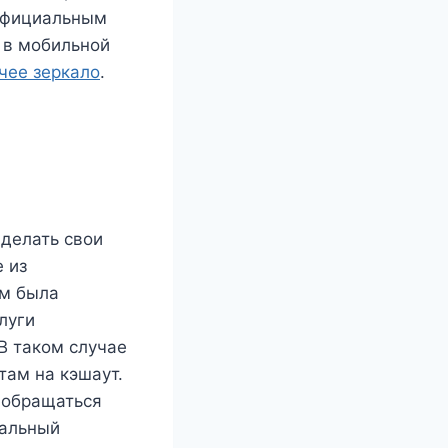
 официальным
 в мобильной
чее зеркало
.
 делать свои
 из
ым была
луги
В таком случае
ам на кэшаут.
о обращаться
иальный